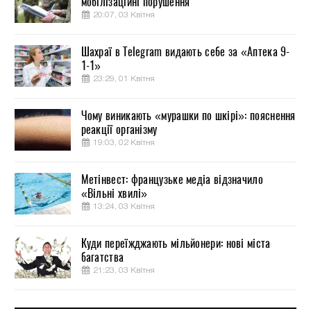
мобілізаційні порушення
20:07, 03 Квітня
Шахраї в Telegram видають себе за «Аптека 9-
1-1»
23:29, 01 Квітня
Чому виникають «мурашки по шкірі»: пояснення
реакції організму
19:03, 02 Квітня
Метінвест: французьке медіа відзначило
«Вільні хвилі»
13:24, 03 Квітня
Куди переїжджають мільйонери: нові міста
багатства
21:23, 03 Квітня