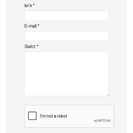
Ім’я *
E-mail *
Зміст *