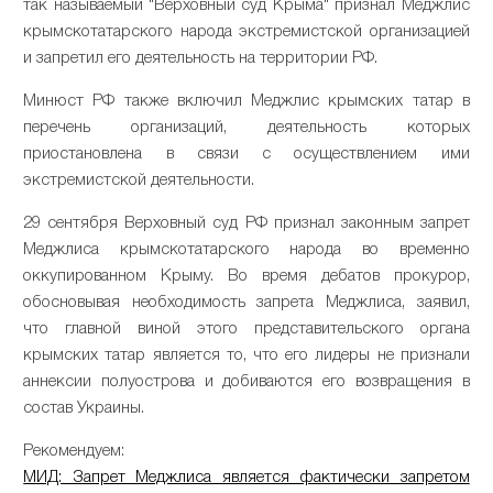
так называемый "Верховный суд Крыма" признал Меджлис
крымскотатарского народа экстремистской организацией
и запретил его деятельность на территории РФ.
Минюст РФ также включил Меджлис крымских татар в
перечень организаций, деятельность которых
приостановлена в связи с осуществлением ими
экстремистской деятельности.
29 сентября Верховный суд РФ признал законным запрет
Меджлиса крымскотатарского народа во временно
оккупированном Крыму. Во время дебатов прокурор,
обосновывая необходимость запрета Меджлиса, заявил,
что главной виной этого представительского органа
крымских татар является то, что его лидеры не признали
аннексии полуострова и добиваются его возвращения в
состав Украины.
Рекомендуем:
МИД: Запрет Меджлиса является фактически запретом