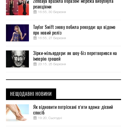
Zendaya вразила образом: мережа вибухнула
реакціями
16:55, 30 Березня
Taylor Swift знову побила рекорди: що відомо
про новий реліз
16:55, 27 Березня
Зірки-мільярдери: як шоу-біз перетворився на
імперію грошей
23:15, 25 Березня
НЕЩОДАВНІ НОВИНИ
Як відновити потріскані п’яти вдома: дієвий
спосіб
19:20, Сьогодні