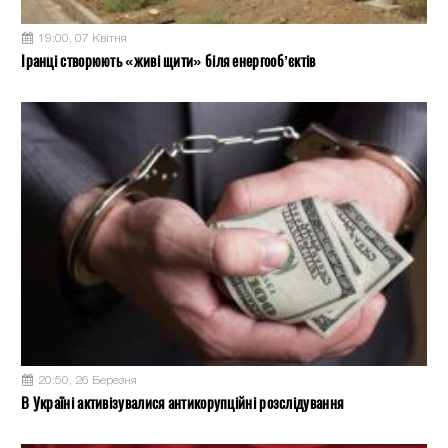
19:00, 07 Квітня
Іранці створюють «живі щити» біля енергооб’єктів
20:50, 26 Березня
В Україні активізувалися антикорупційні розслідування