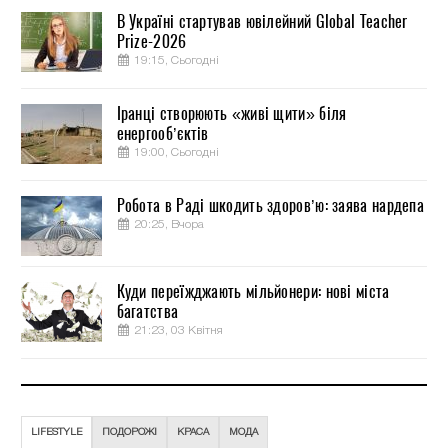
В Україні стартував ювілейний Global Teacher
Prize-2026
19:15, Сьогодні
Іранці створюють «живі щити» біля
енергооб’єктів
19:00, Сьогодні
Робота в Раді шкодить здоров’ю: заява нардепа
20:25, Вчора
Куди переїжджають мільйонери: нові міста
багатства
21:23, 03 Квітня
LIFESTYLE
ПОДОРОЖІ
КРАСА
МОДА