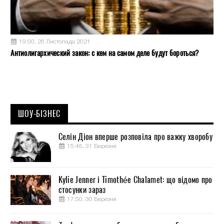
19:00, 26 Листопада 2021
Антиолигархический закон: с кем на самом деле будут бороться?
ШОУ-БІЗНЕС
Селін Діон вперше розповіла про важку хворобу
15:46, 31 Березня
Kylie Jenner і Timothée Chalamet: що відомо про
стосунки зараз
17:50, 30 Березня