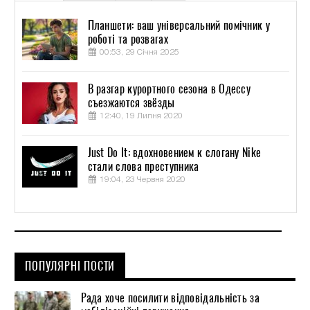
Планшети: ваш універсальний помічник у
роботі та розвагах
00:53, 29 Січня 2025
В разгар курортного сезона в Одессу
съезжаются звёзды
12:40, 19 Липня 2020
Just Do It: вдохновением к слогану Nike
стали слова преступника
19:04, 23 Червня 2020
ПОПУЛЯРНІ ПОСТИ
Рада хоче посилити відповідальність за