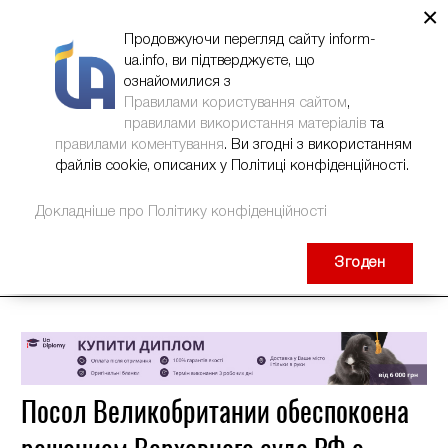
×
НОВИНИ
РЕКЛАМА
INFORM-UA
КОНТАКТИ
Продовжуючи перегляд сайту inform-
ua.info, ви підтверджуєте, що
ознайомилися з
Правилами користування сайтом
,
правилами використання матеріалів
та
правилами коментування
. Ви згодні з використанням
файлів cookie, описаних у Політиці конфіденційності.
Докладніше про Політику конфіденційності
Згоден
Посол Великобритании обеспокоена