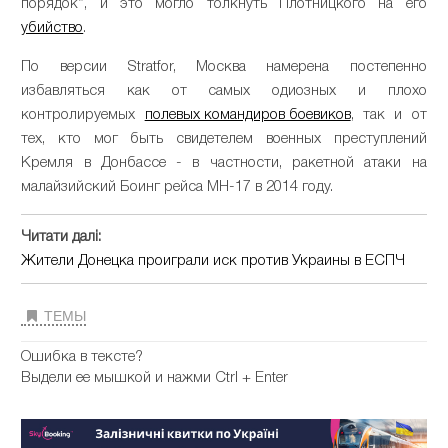
порядок”, и это могло толкнуть Плотницкого на его
убийство
.
По версии Stratfor, Москва намерена постепенно
избавляться как от самых одиозных и плохо
контролируемых
полевых командиров боевиков
, так и от
тех, кто мог быть свидетелем военных преступлений
Кремля в Донбассе - в частности, ракетной атаки на
малайзийский Боинг рейса MH-17 в 2014 году.
Читати далі:
Жители Донецка проиграли иск против Украины в ЕСПЧ
ТЕМЫ
Ошибка в тексте?
Выдели ее мышкой и нажми Ctrl + Enter