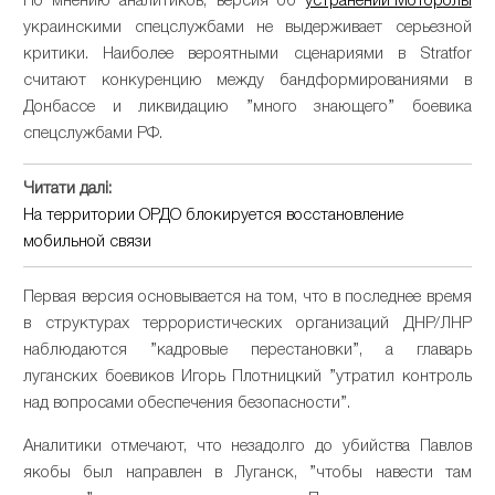
По мнению аналитиков, версия об
устранении Моторолы
украинскими спецслужбами не выдерживает серьезной
критики. Наиболее вероятными сценариями в Stratfor
считают конкуренцию между бандформированиями в
Донбассе и ликвидацию ”много знающего” боевика
спецслужбами РФ.
Читати далі:
На территории ОРДО блокируется восстановление
мобильной связи
Первая версия основывается на том, что в последнее время
в структурах террористических организаций ДНР/ЛНР
наблюдаются ”кадровые перестановки”, а главарь
луганских боевиков Игорь Плотницкий ”утратил контроль
над вопросами обеспечения безопасности”.
Аналитики отмечают, что незадолго до убийства Павлов
якобы был направлен в Луганск, ”чтобы навести там