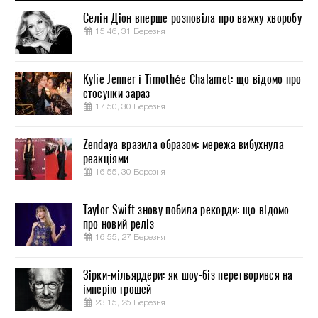
Селін Діон вперше розповіла про важку хворобу
15:46, 31 Березня
Kylie Jenner і Timothée Chalamet: що відомо про
стосунки зараз
17:50, 30 Березня
Zendaya вразила образом: мережа вибухнула
реакціями
16:55, 30 Березня
Taylor Swift знову побила рекорди: що відомо
про новий реліз
16:55, 27 Березня
Зірки-мільярдери: як шоу-біз перетворився на
імперію грошей
23:15, 25 Березня