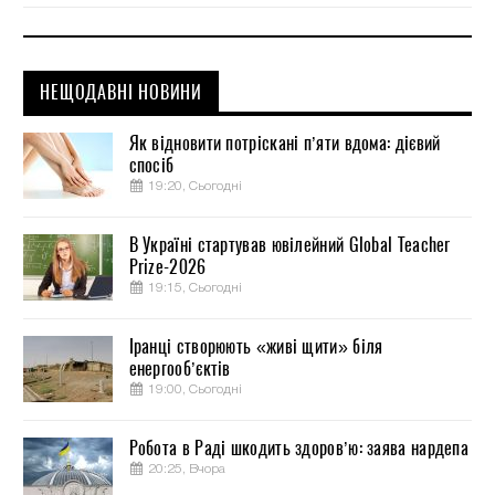
НЕЩОДАВНІ НОВИНИ
Як відновити потріскані п’яти вдома: дієвий
спосіб
19:20, Сьогодні
В Україні стартував ювілейний Global Teacher
Prize-2026
19:15, Сьогодні
Іранці створюють «живі щити» біля
енергооб’єктів
19:00, Сьогодні
Робота в Раді шкодить здоров’ю: заява нардепа
20:25, Вчора