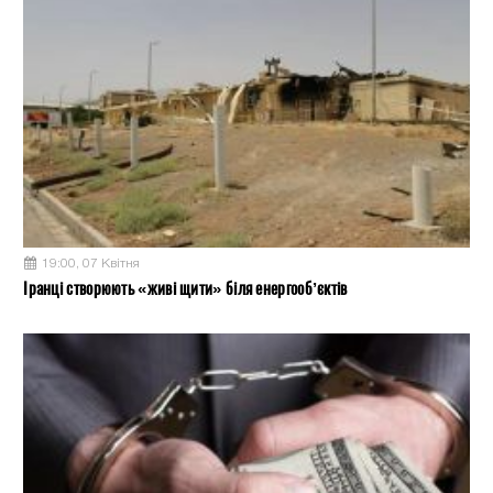
19:00, 07 Квітня
Іранці створюють «живі щити» біля енергооб’єктів