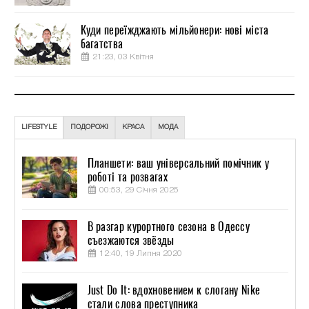
Куди переїжджають мільйонери: нові міста
багатства
21:23, 03 Квітня
LIFESTYLE
ПОДОРОЖІ
КРАСА
МОДА
Планшети: ваш універсальний помічник у
роботі та розвагах
00:53, 29 Січня 2025
В разгар курортного сезона в Одессу
съезжаются звёзды
12:40, 19 Липня 2020
Just Do It: вдохновением к слогану Nike
стали слова преступника