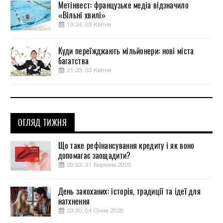
Метінвест: французьке медіа відзначило
«Вільні хвилі»
13:24, 03 Квітня
Куди переїжджають мільйонери: нові міста
багатства
21:23, 03 Квітня
ОГЛЯД ТИЖНЯ
Що таке рефінансування кредиту і як воно
допомагає заощадити?
20:33, 31 Березня 2025
День закоханих: історія, традиції та ідеї для
натхнення
23:30, 04 Січня 2025