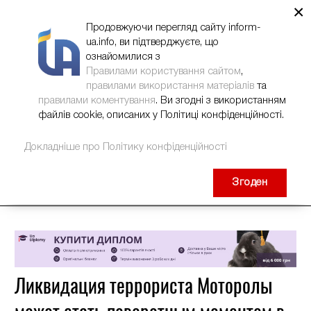
×
НОВИНИ
РЕКЛАМА
INFORM-UA
КОНТАКТИ
Продовжуючи перегляд сайту inform-
ua.info, ви підтверджуєте, що
ознайомилися з
Правилами користування сайтом
,
правилами використання матеріалів
та
правилами коментування
. Ви згодні з використанням
файлів cookie, описаних у Політиці конфіденційності.
Докладніше про Політику конфіденційності
Згоден
Ликвидация террориста Моторолы