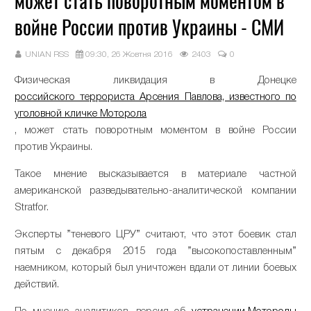
может стать поворотным моментом в
войне России против Украины - СМИ
UNIAN RSS
09:30, 26 Жовтня 2016
2403
0
Физическая ликвидация в Донецке
российского террориста Арсения Павлова, известного по
уголовной кличке Моторола
, может стать поворотным моментом в войне России
против Украины.
Такое мнение высказывается в материале частной
американской разведывательно-аналитической компании
Stratfor.
Эксперты ”теневого ЦРУ” считают, что этот боевик стал
пятым с декабря 2015 года ”высокопоставленным”
наемником, который был уничтожен вдали от линии боевых
действий.