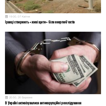
19:00, 07 Квітня
Іранці створюють «живі щити» біля енергооб’єктів
20:50, 26 Березня
В Україні активізувалися антикорупційні розслідування