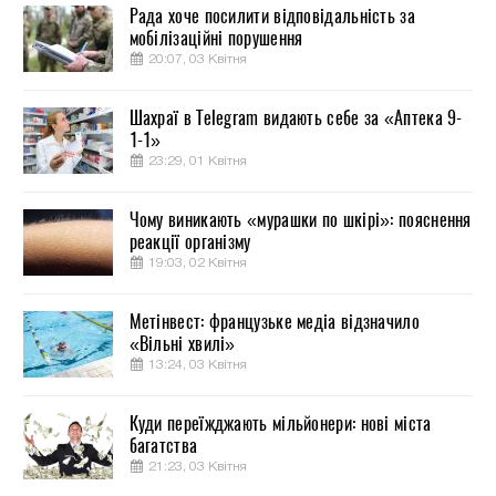
Рада хоче посилити відповідальність за
мобілізаційні порушення
20:07, 03 Квітня
Шахраї в Telegram видають себе за «Аптека 9-
1-1»
23:29, 01 Квітня
Чому виникають «мурашки по шкірі»: пояснення
реакції організму
19:03, 02 Квітня
Метінвест: французьке медіа відзначило
«Вільні хвилі»
13:24, 03 Квітня
Куди переїжджають мільйонери: нові міста
багатства
21:23, 03 Квітня