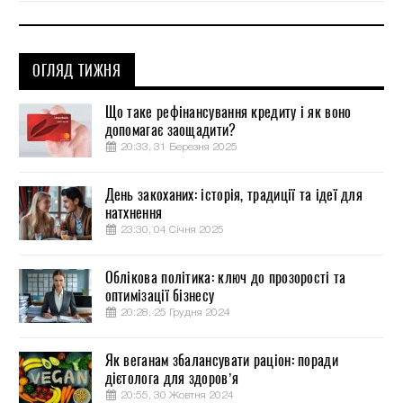
ОГЛЯД ТИЖНЯ
Що таке рефінансування кредиту і як воно
допомагає заощадити?
20:33, 31 Березня 2025
День закоханих: історія, традиції та ідеї для
натхнення
23:30, 04 Січня 2025
Облікова політика: ключ до прозорості та
оптимізації бізнесу
20:28, 25 Грудня 2024
Як веганам збалансувати раціон: поради
дієтолога для здоров’я
20:55, 30 Жовтня 2024