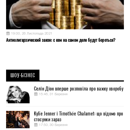
19:00, 26 Листопада 2021
Антиолигархический закон: с кем на самом деле будут бороться?
ШОУ-БІЗНЕС
Селін Діон вперше розповіла про важку хворобу
15:46, 31 Березня
Kylie Jenner і Timothée Chalamet: що відомо про
стосунки зараз
17:50, 30 Березня