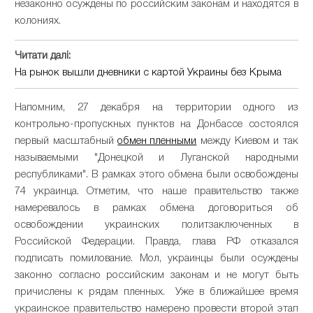
незаконно осуждены по российским законам и находятся в
колониях.
Читати далі:
На рынок вышли дневники с картой Украины без Крыма
Напомним, 27 декабря на территории одного из
контрольно-пропускных пунктов на Донбассе состоялся
первый масштабный
обмен пленными
между Киевом и так
называемыми "Донецкой и Луганской народными
республиками". В рамках этого обмена были освобождены
74 украинца. Отметим, что наше правительство также
намеревалось в рамках обмена договориться об
освобождении украинских политзаключенных в
Российской Федерации. Правда, глава РФ отказался
подписать помилование. Мол, украинцы были осуждены
законно согласно российским законам и не могут быть
причислены к рядам пленных. Уже в ближайшее время
украинское правительство намерено провести второй этап