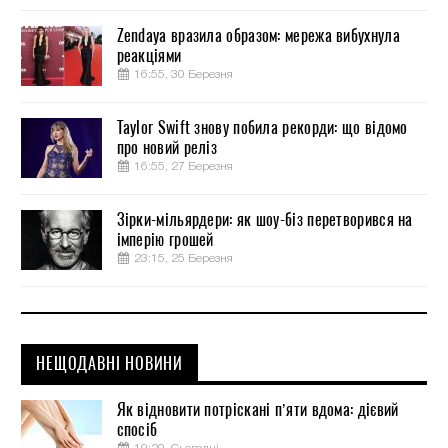
Zendaya вразила образом: мережа вибухнула
реакціями
16:55, 30 Березня
Taylor Swift знову побила рекорди: що відомо
про новий реліз
16:55, 27 Березня
Зірки-мільярдери: як шоу-біз перетворився на
імперію грошей
23:15, 25 Березня
НЕЩОДАВНІ НОВИНИ
Як відновити потріскані п’яти вдома: дієвий
спосіб