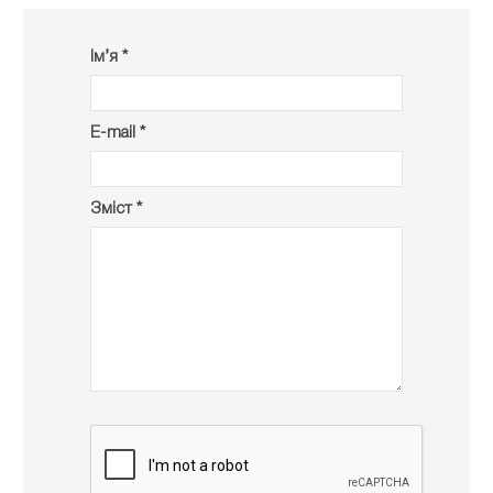
Ім’я *
E-mail *
Зміст *