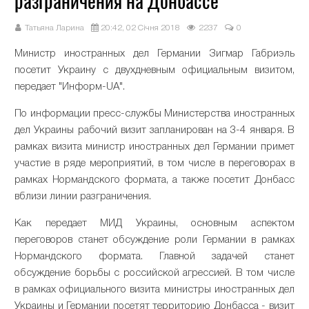
разграничения на Донбассе
Татьяна Ларина
20:42, 02 Січня 2018
2237
0
Министр иностранных дел Германии Зигмар Габриэль
посетит Украину с двухдневным официальным визитом,
передает "Информ-UA".
По информации пресс-службы Министерства иностранных
дел Украины рабочий визит запланирован на 3-4 января. В
рамках визита министр иностранных дел Германии примет
участие в ряде мероприятий, в том числе в переговорах в
рамках Нормандского формата, а также посетит Донбасс
вблизи линии разграничения.
Как передает МИД Украины, основным аспектом
переговоров станет обсуждение роли Германии в рамках
Нормандского формата. Главной задачей станет
обсуждение борьбы с российской агрессией. В том числе
в рамках официального визита министры иностранных дел
Украины и Германии посетят территорию Донбасса - визит