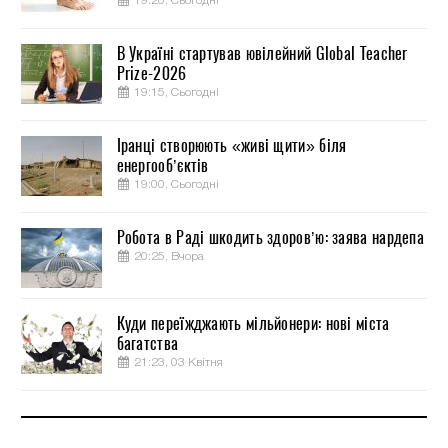
19:20, Сьогодні
В Україні стартував ювілейний Global Teacher
Prize-2026
19:15, Сьогодні
Іранці створюють «живі щити» біля
енергооб’єктів
19:00, Сьогодні
Робота в Раді шкодить здоров’ю: заява нардепа
20:25, Вчора
Куди переїжджають мільйонери: нові міста
багатства
21:23, 03 Квітня