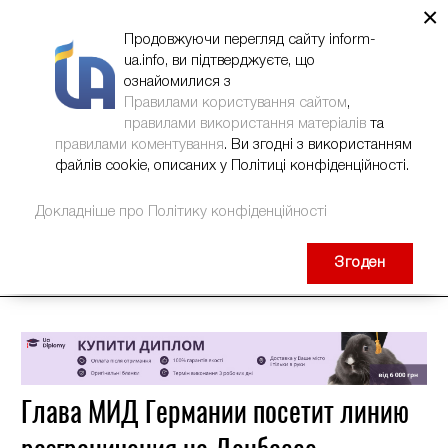
×
НОВИНИ
РЕКЛАМА
INFORM-UA
КОНТАКТИ
Продовжуючи перегляд сайту inform-
ua.info, ви підтверджуєте, що
ознайомилися з
Правилами користування сайтом
,
правилами використання матеріалів
та
правилами коментування
. Ви згодні з використанням
файлів cookie, описаних у Політиці конфіденційності.
Докладніше про Політику конфіденційності
Згоден
Глава МИД Германии посетит линию