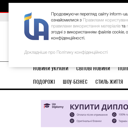
НОВИНИ
РЕКЛАМА
INFORM-UA
КОНТАКТИ
Продовжуючи перегляд сайту inform-ua.i
ВИБІР РЕДАКЦІЇ
В Україні стартував ювілейний Glo
ознайомилися з
Правилами користуван
правилами використання матеріалів
та
згодні з використанням файлів cookie, 
конфіденційності.
Докладніше про Політику конфіденційності
НОВИНИ УКРАЇНИ
СВІТОВІ НОВИНИ
ПОЛІ
ПОДОРОЖІ
ШОУ-БІЗНЕС
СТИЛЬ ЖИТТЯ