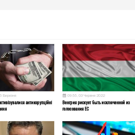
26 Березня
09:55, 03 Червня 2022
активізувалися антикорупційні
Венгрия рискует быть исключенной из
ання
голосования ЕС