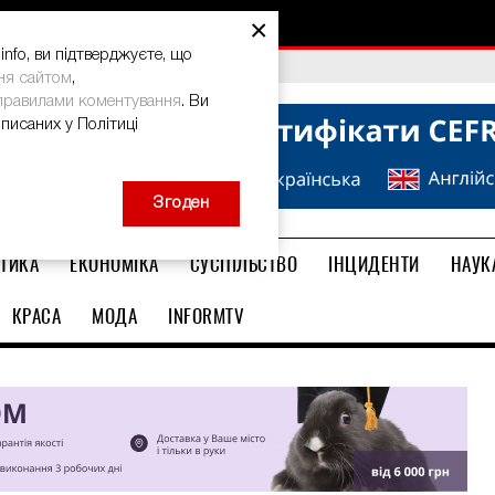
×
nfo, ви підтверджуєте, що
bal Teacher Prize-2026
ня сайтом
,
правилами коментування
. Ви
описаних у Політиці
Згоден
ТИКА
ЕКОНОМІКА
СУСПІЛЬСТВО
ІНЦИДЕНТИ
НАУК
КРАСА
МОДА
INFORMTV