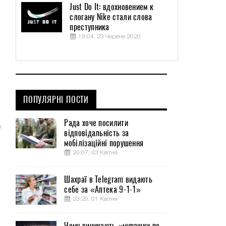
Just Do It: вдохновением к
слогану Nike стали слова
преступника
19:04, 23 Червня 2020
ПОПУЛЯРНІ ПОСТИ
Рада хоче посилити
е
відповідальність за
мобілізаційні порушення
20:07, 03 Квітня
й
Шахраї в Telegram видають
себе за «Аптека 9-1-1»
23:29, 01 Квітня
Чому виникають «мурашки по