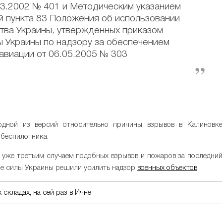
03.2002 № 401 и Методическим указанием
й пункта 83 Положения об использовании
тва Украины, утвержденных приказом
ы Украины по надзору за обеспечением
авиации от 06.05.2005 № 303
одной из версий относительно причины взрывов в Калиновк
 беспилотника.
ли уже третьим случаем подобных взрывов и пожаров за последни
ые силы Украины решили усилить надзор
военных объектов
.
складах, на сей раз в Ичне