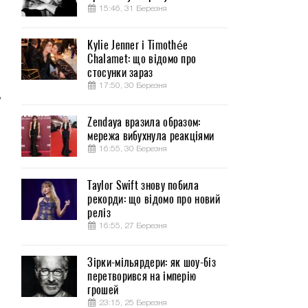
15:46, 31 Березня
Kylie Jenner і Timothée
Chalamet: що відомо про
стосунки зараз
17:50, 30 Березня
д
Zendaya вразила образом:
мережа вибухнула реакціями
16:55, 30 Березня
Taylor Swift знову побила
рекорди: що відомо про новий
реліз
16:55, 27 Березня
Зірки-мільярдери: як шоу-біз
перетворився на імперію
грошей
23:15, 25 Березня