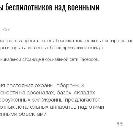
ты беспилотников над военными
0
0
длагает запретить полеты беспилотных летальных аппаратов на
ы и взрывы на военных базах, арсеналах и складах.
ициальной странице в социальной сети Facebook.
ия состояния охраны, обороны и
ности на арсеналах, базах, складах
оруженных сил Украины предлагается
отных летательных аппаратов над этими
енными объектами