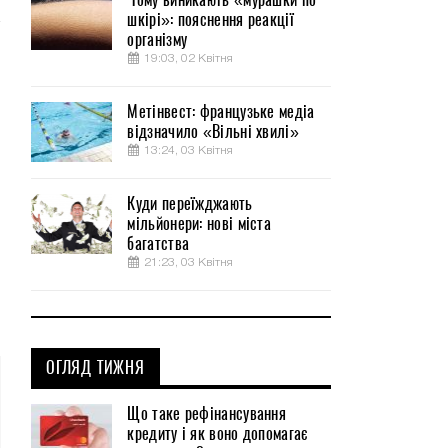
шкірі»: пояснення реакції
організму
19:03, 02 Квітня
Метінвест: французьке медіа
відзначило «Вільні хвилі»
13:24, 03 Квітня
Куди переїжджають
мільйонери: нові міста
багатства
21:23, 03 Квітня
ОГЛЯД ТИЖНЯ
Що таке рефінансування
кредиту і як воно допомагає