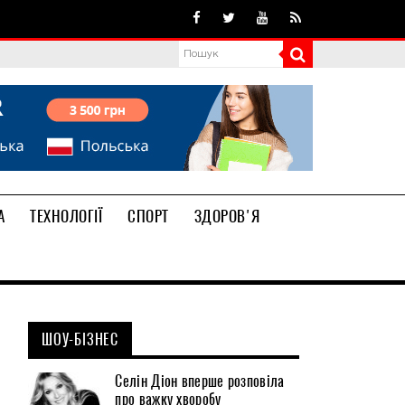
А
ТЕХНОЛОГІЇ
СПОРТ
ЗДОРОВ'Я
ШОУ-БІЗНЕС
Селін Діон вперше розповіла
про важку хворобу