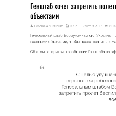
Генштаб хочет запретить поле
объектами
Вероника Михненко
12:35, 10 Жовтня 2017
217
Генеральный штаб Вооруженных сил Украины пре
военными объектами, чтобы предотвратить пожар
Об этом говорится в сообщении Генштаба на оф
С целью улучшен
взрывопожаробезопас
Генеральным штабом Во
запретить пролет беспил
во