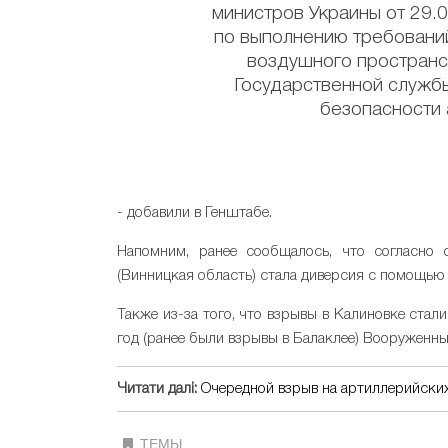
министров Украины от 29.
по выполнению требовани
воздушного пространс
Государственной служб
безопасности 
- добавили в Генштабе.
Напомним, ранее сообщалось, что согласно 
(Винницкая область) стала диверсия с помощью
Также из-за того, что взрывы в Калиновке ста
год (ранее были взрывы в Балаклее) Вооруженн
Читати далі:
Очередной взрыв на артиллерийских 
ТЕМЫ