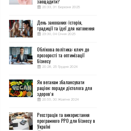
заощадити?
20:33, 31 Березня 2025
День закоханих: історія,
традиції та ідеї для натхнення
23:30, 04 Січня 2025
Облікова політика: ключ до
прозорості та оптимізації
бізнесу
20:28, 25 Грудня 2024
Як веганам збалансувати
раціон: поради дієтолога для
здоров’я
20:55, 30 Жовтня 2024
Реєстрація та використання
програмного РРО для бізнесу в
Україні