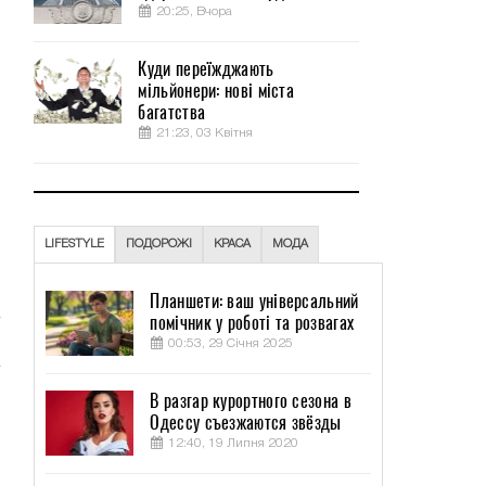
20:25, Вчора
Куди переїжджають
мільйонери: нові міста
багатства
21:23, 03 Квітня
LIFESTYLE
ПОДОРОЖІ
КРАСА
МОДА
я
Планшети: ваш універсальний
помічник у роботі та розвагах
00:53, 29 Січня 2025
В разгар курортного сезона в
Одессу съезжаются звёзды
12:40, 19 Липня 2020