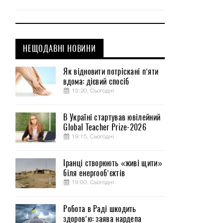
НЕЩОДАВНІ НОВИНИ
Як відновити потріскані п’яти
вдома: дієвий спосіб
19:20, Сьогодні
В Україні стартував ювілейний
Global Teacher Prize-2026
19:15, Сьогодні
Іранці створюють «живі щити»
біля енергооб’єктів
19:00, Сьогодні
Робота в Раді шкодить
здоров’ю: заява нардепа