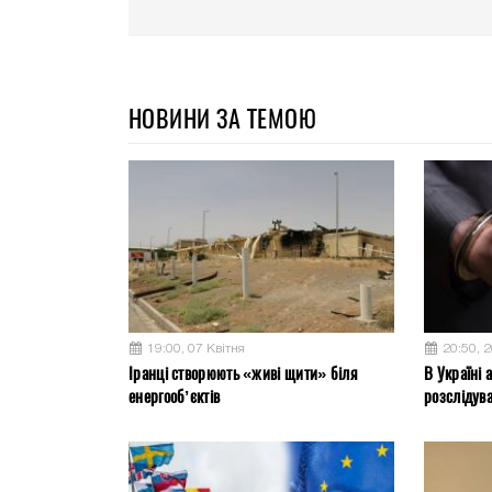
НОВИНИ ЗА ТЕМОЮ
19:00, 07 Квітня
20:50, 
Іранці створюють «живі щити» біля
В Україні 
енергооб’єктів
розслідув