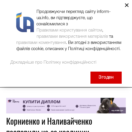
×
НОВИНИ
РЕКЛАМА
INFORM-UA
КОНТАКТИ
Продовжуючи перегляд сайту inform-
ua.info, ви підтверджуєте, що
ознайомилися з
Правилами користування сайтом
,
правилами використання матеріалів
та
правилами коментування
. Ви згодні з використанням
файлів cookie, описаних у Політиці конфіденційності.
Докладніше про Політику конфіденційності
Згоден
Корниенко и Наливайченко