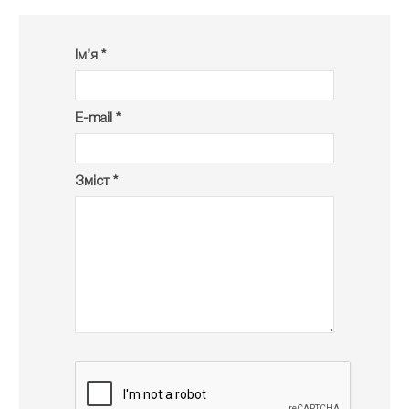
Ім’я *
E-mail *
Зміст *