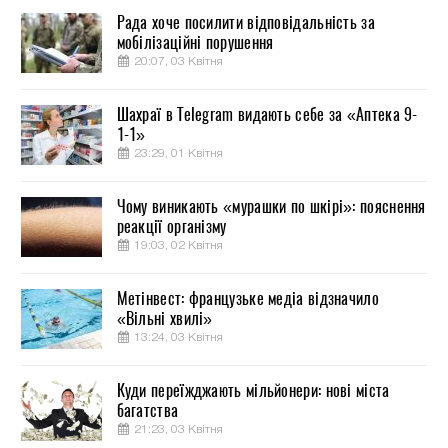
Рада хоче посилити відповідальність за
мобілізаційні порушення
20:07, 03 Квітня
Шахраї в Telegram видають себе за «Аптека 9-
1-1»
23:29, 01 Квітня
Чому виникають «мурашки по шкірі»: пояснення
реакції організму
19:03, 02 Квітня
Метінвест: французьке медіа відзначило
«Вільні хвилі»
13:24, 03 Квітня
Куди переїжджають мільйонери: нові міста
багатства
21:23, 03 Квітня