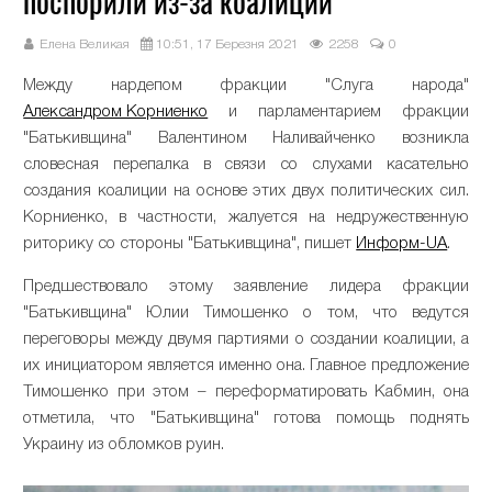
поспорили из-за коалиции
Елена Великая
10:51, 17 Березня 2021
2258
0
Между нардепом фракции "Слуга народа"
Александром Корниенко
и парламентарием фракции
"Батькивщина" Валентином Наливайченко возникла
словесная перепалка в связи со слухами касательно
создания коалиции на основе этих двух политических сил.
Корниенко, в частности, жалуется на недружественную
риторику со стороны "Батькивщина", пишет
Информ-UA
.
Предшествовало этому заявление лидера фракции
"Батькивщина" Юлии Тимошенко о том, что ведутся
переговоры между двумя партиями о создании коалиции, а
их инициатором является именно она. Главное предложение
Тимошенко при этом – переформатировать Кабмин, она
отметила, что "Батькивщина" готова помощь поднять
Украину из обломков руин.