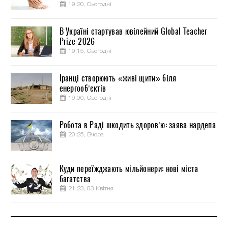
19:20, Сьогодні
В Україні стартував ювілейний Global Teacher
Prize-2026
19:15, Сьогодні
Іранці створюють «живі щити» біля
енергооб’єктів
19:00, Сьогодні
Робота в Раді шкодить здоров’ю: заява нардепа
20:25, Вчора
Куди переїжджають мільйонери: нові міста
багатства
21:23, 03 Квітня