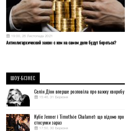
19:00, 26 Листопада 2021
Антиолигархический закон: с кем на самом деле будут бороться?
ШОУ-БІЗНЕС
Селін Діон вперше розповіла про важку хворобу
15:46, 31 Березня
Kylie Jenner і Timothée Chalamet: що відомо про
стосунки зараз
17:50, 30 Березня