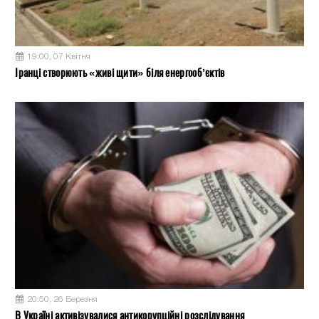
19:00, 07 Квітня
Іранці створюють «живі щити» біля енергооб’єктів
20:50, 26 Березня
В Україні активізувалися антикорупційні розслідування