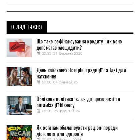
ОГЛЯД ТИЖНЯ
Що таке рефінансування кредиту і як воно
допомагає заощадити?
20:33, 31 Березня 2025
День закоханих: історія, традиції та ідеї для
натхнення
23:30, 04 Січня 2025
Облікова політика: ключ до прозорості та
оптимізації бізнесу
20:28, 25 Грудня 2024
Як веганам збалансувати раціон: поради
дієтолога для здоров’я
20:55, 30 Жовтня 2024