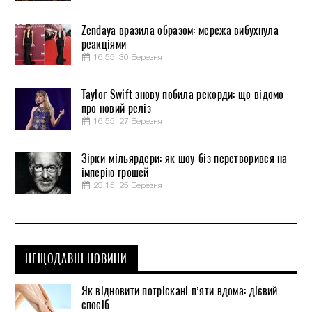
Zendaya вразила образом: мережа вибухнула
реакціями
16:55, 30 Березня
Taylor Swift знову побила рекорди: що відомо
про новий реліз
16:55, 27 Березня
Зірки-мільярдери: як шоу-біз перетворився на
імперію грошей
23:15, 25 Березня
НЕЩОДАВНІ НОВИНИ
Як відновити потріскані п’яти вдома: дієвий
спосіб