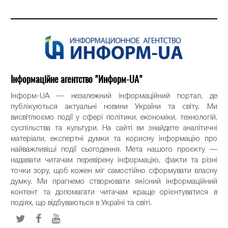
Інформаційне агентство "Информ-UA"
Інформ-UA — незалежний інформаційний портал, де
публікуються актуальні новини України та світу. Ми
висвітлюємо події у сфері політики, економіки, технологій,
суспільства та культури. На сайті ви знайдете аналітичні
матеріали, експертні думки та корисну інформацію про
найважливіші події сьогодення. Мета нашого проєкту —
надавати читачам перевірену інформацію, факти та різні
точки зору, щоб кожен міг самостійно сформувати власну
думку. Ми прагнемо створювати якісний інформаційний
контент та допомагати читачам краще орієнтуватися в
подіях, що відбуваються в Україні та світі.