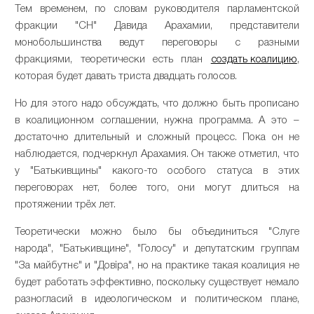
Тем временем, по словам руководителя парламентской
фракции "СН" Давида Арахамии, представители
монобольшинства ведут переговоры с разными
фракциями, теоретически есть план
создать коалицию
,
которая будет давать триста двадцать голосов.
Но для этого надо обсуждать, что должно быть прописано
в коалиционном соглашении, нужна программа. А это –
достаточно длительный и сложный процесс. Пока он не
наблюдается, подчеркнул Арахамия. Он также отметил, что
у "Батькивщины" какого-то особого статуса в этих
переговорах нет, более того, они могут длиться на
протяжении трёх лет.
Теоретически можно было бы объединиться "Слуге
народа", "Батькивщине", "Голосу" и депутатским группам
"За майбутнє" и "Довіра", но на практике такая коалиция не
будет работать эффективно, поскольку существует немало
разногласий в идеологическом и политическом плане,