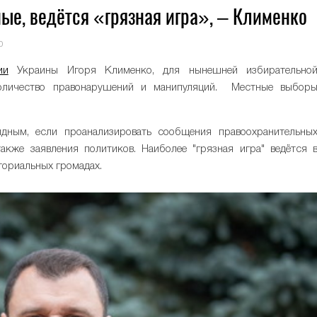
е, ведётся «грязная игра», – Клименко
0
ии
Украины Игоря Клименко, для нынешней избирательно
количество правонарушений и манипуляций. Местные выбор
идным, если проанализировать сообщения правоохранительны
акже заявления политиков. Наиболее "грязная игра" ведётся 
ториальных громадах.