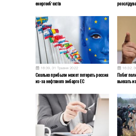
енергооб’єктів
розслідув
18:39, 31 Травня 2022
16:32, 
Сколько прибыли может потерять россия
Побег пол
из-за нефтяного эмбарго ЕС
выехать и