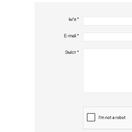
Ім’я *
E-mail *
Зміст *