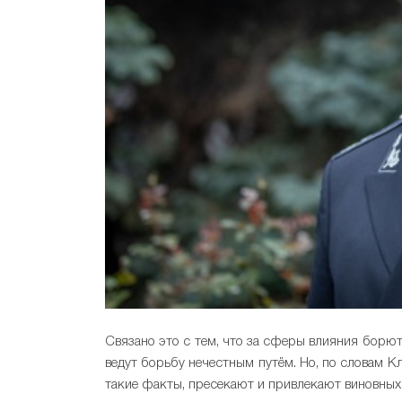
Связано это с тем, что за сферы влияния борю
ведут борьбу нечестным путём. Но, по словам 
такие факты, пресекают и привлекают виновных 