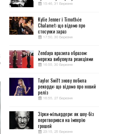
15:46, 31 Березня
Kylie Jenner і Timothée
Chalamet: що відомо про
й
стосунки зараз
ы
17:50, 30 Березня
Zendaya вразила образом:
х
мережа вибухнула реакціями
в
16:55, 30 Березня
Taylor Swift знову побила
рекорди: що відомо про новий
реліз
16:55, 27 Березня
Зірки-мільярдери: як шоу-біз
перетворився на імперію
грошей
23:15, 25 Березня