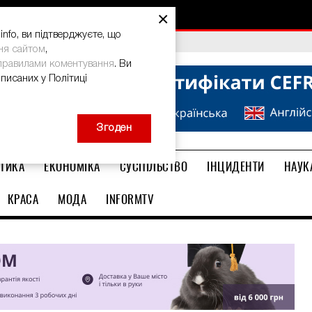
×
nfo, ви підтверджуєте, що
bal Teacher Prize-2026
ня сайтом
,
правилами коментування
. Ви
описаних у Політиці
Згоден
ТИКА
ЕКОНОМІКА
СУСПІЛЬСТВО
ІНЦИДЕНТИ
НАУК
КРАСА
МОДА
INFORMTV