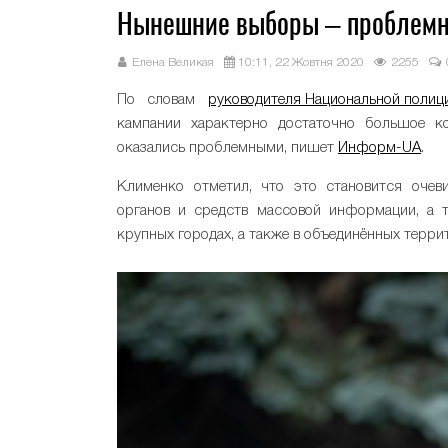
Нынешние выборы – проблемны
Елена Великая
10:11, 22 Жовтня 2020
2255
По словам
руководителя Национальной полиц
кампании характерно достаточно большое 
оказались проблемными, пишет
Информ-UA
.
Клименко отметил, что это становится очев
органов и средств массовой информации, а т
крупных городах, а также в объединённых терри