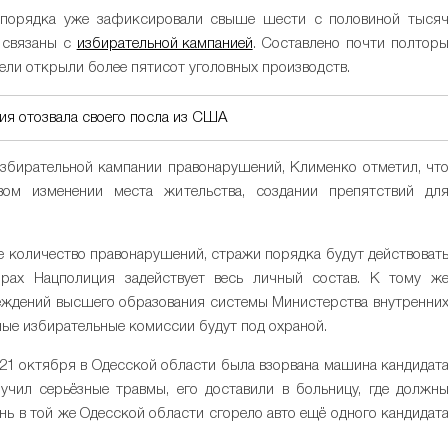
 порядка уже зафиксировали свыше шести с половиной тыся
 связаны с
избирательной кампанией
. Составлено почти полтор
тели открыли более пятисот уголовных производств.
сия отозвала своего посла из США
збирательной кампании правонарушений, Клименко отметил, чт
вом изменении места жительства, создании препятствий дл
е количество правонарушений, стражи порядка будут действоват
рах Нацполиция задействует весь личный состав. К тому ж
еждений высшего образования системы Министерства внутренни
ные избирательные комиссии будут под охраной.
21 октября в Одесской области была взорвана машина кандидат
учил серьёзные травмы, его доставили в больницу, где должн
ень в той же Одесской области сгорело авто ещё одного кандидат