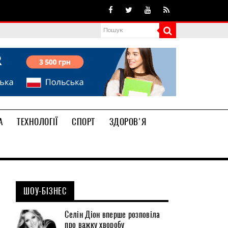
А
ТЕХНОЛОГІЇ
СПОРТ
ЗДОРОВ'Я
ШОУ-БІЗНЕС
Селін Діон вперше розповіла
про важку хворобу