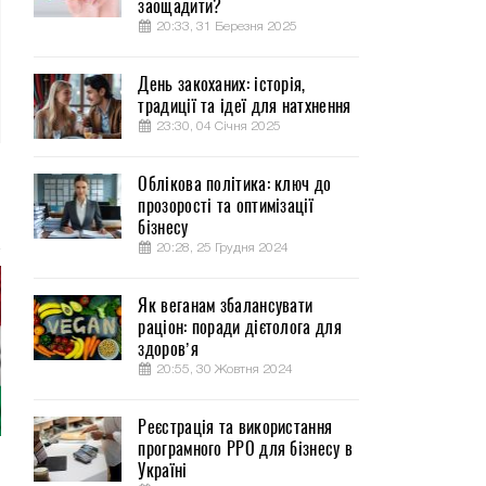
заощадити?
20:33, 31 Березня 2025
День закоханих: історія,
традиції та ідеї для натхнення
23:30, 04 Січня 2025
Облікова політика: ключ до
прозорості та оптимізації
бізнесу
20:28, 25 Грудня 2024
Як веганам збалансувати
раціон: поради дієтолога для
здоров’я
20:55, 30 Жовтня 2024
Реєстрація та використання
програмного РРО для бізнесу в
Україні