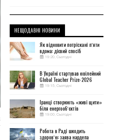
НЕЩОДАВНІ НОВИНИ
Як відновити потріскані п’яти
вдома: дієвий спосіб
19:20, Сьогодні
В Україні стартував ювілейний
Global Teacher Prize-2026
19:15, Сьогодні
Іранці створюють «живі щити»
біля енергооб’єктів
19:00, Сьогодні
х
т
Робота в Раді шкодить
здоров’ю: заява нардепа