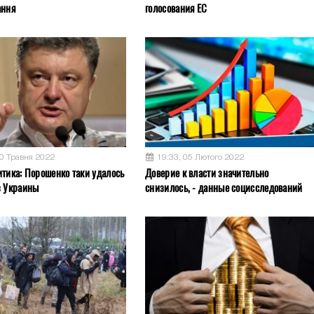
ання
голосования ЕС
30 Травня 2022
19:33, 05 Лютого 2022
итика: Порошенко таки удалось
Доверие к власти значительно
з Украины
снизилось, - данные социсследований