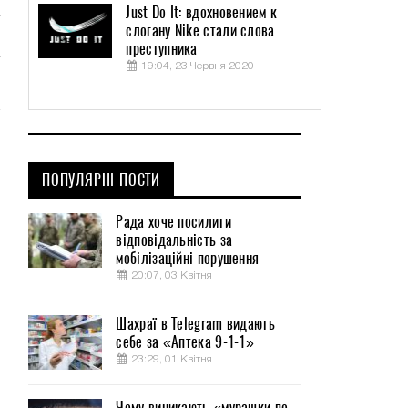
Just Do It: вдохновением к
слогану Nike стали слова
преступника
19:04, 23 Червня 2020
ПОПУЛЯРНІ ПОСТИ
Рада хоче посилити
відповідальність за
мобілізаційні порушення
20:07, 03 Квітня
Шахраї в Telegram видають
себе за «Аптека 9-1-1»
23:29, 01 Квітня
Чому виникають «мурашки по