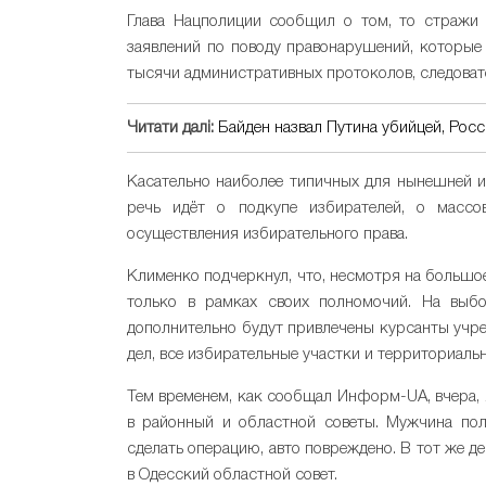
Глава Нацполиции сообщил о том, то стражи
заявлений по поводу правонарушений, которые
тысячи административных протоколов, следова
Читати далі:
Байден назвал Путина убийцей, Рос
Касательно наиболее типичных для нынешней и
речь идёт о подкупе избирателей, о массо
осуществления избирательного права.
Клименко подчеркнул, что, несмотря на большо
только в рамках своих полномочий. На выбо
дополнительно будут привлечены курсанты учр
дел, все избирательные участки и территориаль
Тем временем, как сообщал Информ-UA, вчера, 
в районный и областной советы. Мужчина пол
сделать операцию, авто повреждено. В тот же д
в Одесский областной совет.