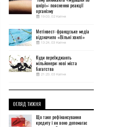
шкірі»: пояснення реакції
організму
19:03, 02 Квітня
Метінвест: французьке медіа
відзначило «Вільні хвилі»
13:24, 03 Квітня
Куди переїжджають
мільйонери: нові міста
багатства
21:23, 03 Квітня
ОГЛЯД ТИЖНЯ
Що таке рефінансування
кредиту і як воно допомагає