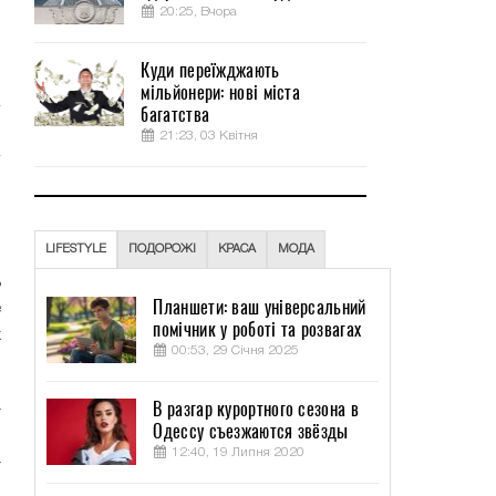
20:25, Вчора
ч
ы
Куди переїжджають
мільйонери: нові міста
багатства
21:23, 03 Квітня
о
я
LIFESTYLE
ПОДОРОЖІ
КРАСА
МОДА
ь
Планшети: ваш універсальний
е
помічник у роботі та розвагах
х
00:53, 29 Січня 2025
а
В разгар курортного сезона в
Одессу съезжаются звёзды
ы
12:40, 19 Липня 2020
а