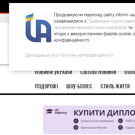
НОВИНИ
РЕКЛАМА
INFORM-UA
КОНТАКТИ
Продовжуючи перегляд сайту inform-ua.i
ВИБІР РЕДАКЦІЇ
В Україні стартував ювілейний Glo
ознайомилися з
Правилами користуван
правилами використання матеріалів
та
згодні з використанням файлів cookie, 
конфіденційності.
Докладніше про Політику конфіденційності
НОВИНИ УКРАЇНИ
СВІТОВІ НОВИНИ
ПОЛІ
ПОДОРОЖІ
ШОУ-БІЗНЕС
СТИЛЬ ЖИТТЯ