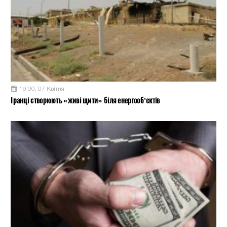
19:00, 07 Квітня
Іранці створюють «живі щити» біля енергооб’єктів