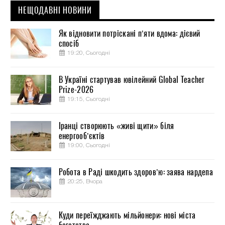
НЕЩОДАВНІ НОВИНИ
Як відновити потріскані п’яти вдома: дієвий
спосіб
19:20, Сьогодні
В Україні стартував ювілейний Global Teacher
Prize-2026
19:15, Сьогодні
Іранці створюють «живі щити» біля
енергооб’єктів
19:00, Сьогодні
Робота в Раді шкодить здоров’ю: заява нардепа
20:25, Вчора
Куди переїжджають мільйонери: нові міста