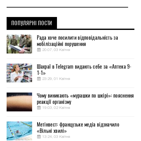
ПОПУЛЯРНІ ПОСТИ
Рада хоче посилити відповідальність за
мобілізаційні порушення
20:07, 03 Квітня
Шахраї в Telegram видають себе за «Аптека 9-
1-1»
23:29, 01 Квітня
Чому виникають «мурашки по шкірі»: пояснення
реакції організму
19:03, 02 Квітня
Метінвест: французьке медіа відзначило
«Вільні хвилі»
13:24, 03 Квітня