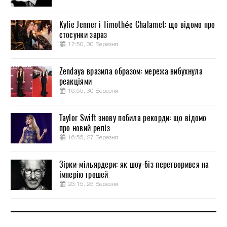
Kylie Jenner і Timothée Chalamet: що відомо про
стосунки зараз
17:50, 30 Березня
Zendaya вразила образом: мережа вибухнула
реакціями
16:55, 30 Березня
Taylor Swift знову побила рекорди: що відомо
про новий реліз
16:55, 27 Березня
Зірки-мільярдери: як шоу-біз перетворився на
імперію грошей
23:15, 25 Березня