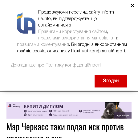
×
НОВИНИ
РЕКЛАМА
INFORM-UA
КОНТАКТИ
Продовжуючи перегляд сайту inform-
ua.info, ви підтверджуєте, що
ознайомилися з
Правилами користування сайтом
,
правилами використання матеріалів
та
правилами коментування
. Ви згодні з використанням
файлів cookie, описаних у Політиці конфіденційності.
Докладніше про Політику конфіденційності
Згоден
Мэр Черкасс таки подал иск против