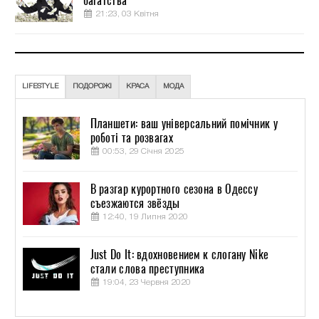
багатства
21:23, 03 Квітня
LIFESTYLE
ПОДОРОЖІ
КРАСА
МОДА
Планшети: ваш універсальний помічник у
роботі та розвагах
00:53, 29 Січня 2025
В разгар курортного сезона в Одессу
съезжаются звёзды
12:40, 19 Липня 2020
Just Do It: вдохновением к слогану Nike
стали слова преступника
19:04, 23 Червня 2020