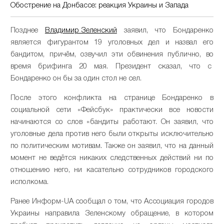
Обострение на Донбассе: реакция Украины и Запада
Позднее
Владимир Зеленский
заявил, что Бондаренко
является фигурантом 19 уголовных дел и назвал его
бандитом, причём, озвучил эти обвинения публично, во
время брифинга 20 мая. Президент сказал, что с
Бондаренко он бы за один стол не сел.
После этого конфликта на странице Бондаренко в
социальной сети «Фейсбук» практически все новости
начинаются со слов «бандиты работают. Он заявил, что
уголовные дела против него были открыты исключительно
по политическим мотивам. Также он заявил, что на данный
момент не ведётся никаких следственных действий ни по
отношению него, ни касательно сотрудников городского
исполкома.
Ранее Информ-UA сообщал о том, что Ассоциация городов
Украины направила Зеленскому обращение, в котором