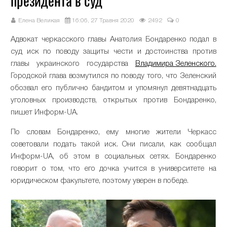
президента в суд
Елена Великая
16:06, 27 Травня 2020
2492
0
Адвокат черкасского главы Анатолия Бондаренко подал в
суд иск по поводу защиты чести и достоинства против
главы украинского государства
Владимира Зеленского.
Городской глава возмутился по поводу того, что Зеленский
обозвал его публично бандитом и упомянул девятнадцать
уголовных производств, открытых против Бондаренко,
пишет Информ-UA.
По словам Бондаренко, ему многие жители Черкасс
советовали подать такой иск. Они писали, как сообщал
Информ-UA, об этом в социальных сетях. Бондаренко
говорит о том, что его дочка учится в университете на
юридическом факультете, поэтому уверен в победе.