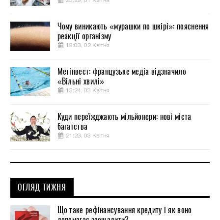
23:29, 01 Квітня
Чому виникають «мурашки по шкірі»: пояснення
реакції організму
19:03, 02 Квітня
Метінвест: французьке медіа відзначило
«Вільні хвилі»
13:24, 03 Квітня
Куди переїжджають мільйонери: нові міста
багатства
21:23, 03 Квітня
ОГЛЯД ТИЖНЯ
Що таке рефінансування кредиту і як воно
допомагає заощадити?