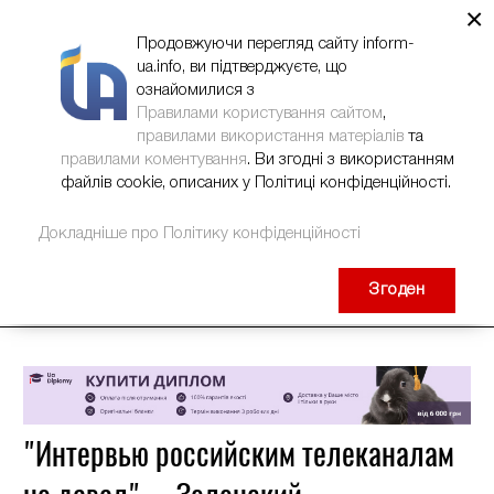
×
НОВИНИ
РЕКЛАМА
INFORM-UA
КОНТАКТИ
Продовжуючи перегляд сайту inform-
ua.info, ви підтверджуєте, що
ознайомилися з
Правилами користування сайтом
,
правилами використання матеріалів
та
правилами коментування
. Ви згодні з використанням
файлів cookie, описаних у Політиці конфіденційності.
Докладніше про Політику конфіденційності
Згоден
"Интервью российским телеканалам