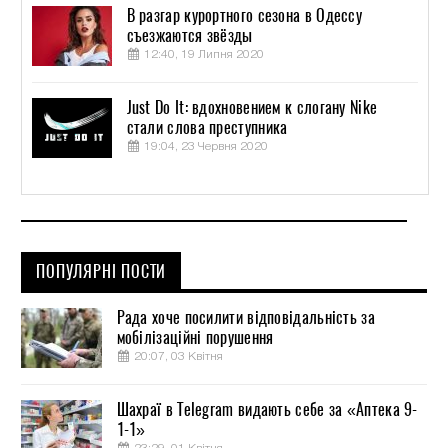
В разгар курортного сезона в Одессу
съезжаются звёзды
12:40, 19 Липня 2020
Just Do It: вдохновением к слогану Nike
стали слова преступника
19:04, 23 Червня 2020
ПОПУЛЯРНІ ПОСТИ
Рада хоче посилити відповідальність за
мобілізаційні порушення
20:07, 03 Квітня
Шахраї в Telegram видають себе за «Аптека 9-
1-1»