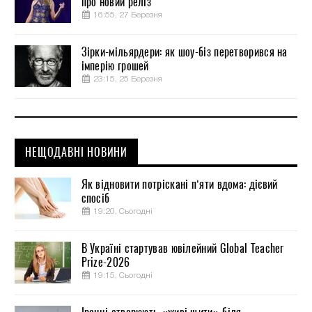
про новий реліз
16:55, 27 Березня
Зірки-мільярдери: як шоу-біз перетворився на
імперію грошей
23:15, 25 Березня
НЕЩОДАВНІ НОВИНИ
Як відновити потріскані п’яти вдома: дієвий
спосіб
19:20, Сьогодні
В Україні стартував ювілейний Global Teacher
Prize-2026
19:15, Сьогодні