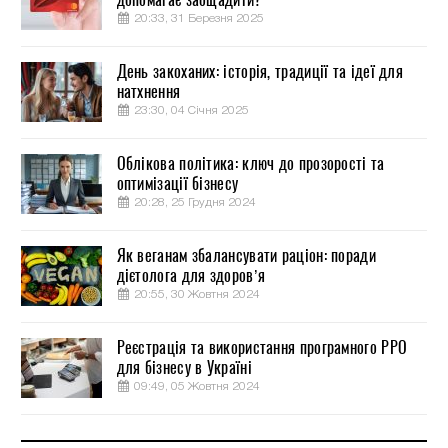
20:33, 31 Березня 2025
День закоханих: історія, традиції та ідеї для
натхнення
23:30, 04 Січня 2025
Облікова політика: ключ до прозорості та
оптимізації бізнесу
20:28, 25 Грудня 2024
Як веганам збалансувати раціон: поради
дієтолога для здоров’я
20:55, 30 Жовтня 2024
Реєстрація та використання програмного РРО
для бізнесу в Україні
09:49, 05 Жовтня 2024