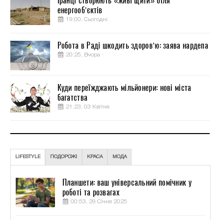
Іранці створюють «живі щити» біля
енергооб’єктів
19:00, Сьогодні
Робота в Раді шкодить здоров’ю: заява нардепа
20:25, Вчора
Куди переїжджають мільйонери: нові міста
багатства
21:23, 03 Квітня
LIFESTYLE
ПОДОРОЖІ
КРАСА
МОДА
Планшети: ваш універсальний помічник у
роботі та розвагах
00:53, 29 Січня 2025