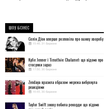
ШОУ-БІЗНЕС
Селін Діон вперше розповіла про важку хворобу
15:46, 31 Березня
Kylie Jenner і Timothée Chalamet: що відомо про
стосунки зараз
17:50, 30 Березня
Zendaya вразила образом: мережа вибухнула
реакціями
16:55, 30 Березня
Taylor Swift знову побила рекорди: що відомо