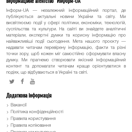
Інформаційне агентство "Информ-UA"
Інформ-UA — незалежний інформаційний портал, де
публікуються актуальні новини України та світу. Ми
висвітлюємо події у сфері політики, економіки, технологій,
суспільства та культури. На сайті ви знайдете аналітичні
матеріали, експертні думки та корисну інформацію про
найважливіші події сьогодення. Мета нашого проєкту —
надавати читачам перевірену інформацію, факти та різні
точки зору, щоб кожен міг самостійно сформувати власну
думку. Ми прагнемо створювати якісний інформаційний
контент та допомагати читачам краще орієнтуватися в
подіях, що відбуваються в Україні та світі.
Додаткова інформація
Вакансії
Політика конфіденційності
Правила користування
Правила копіювання