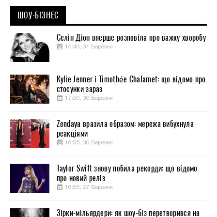
ШОУ-БІЗНЕС
Селін Діон вперше розповіла про важку хворобу
15:46, 31 Березня
Kylie Jenner і Timothée Chalamet: що відомо про
стосунки зараз
17:50, 30 Березня
Zendaya вразила образом: мережа вибухнула
реакціями
16:55, 30 Березня
Taylor Swift знову побила рекорди: що відомо
про новий реліз
16:55, 27 Березня
Зірки-мільярдери: як шоу-біз перетворився на