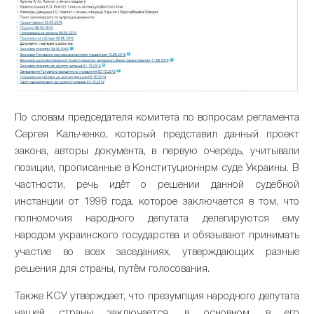
По словам председателя комитета по вопросам регламента
Сергея Кальченко, который представил данный проект
закона, авторы документа, в первую очередь, учитывали
позиции, прописанные в Конституционнрм суде Украины. В
частности, речь идёт о решении данной судебной
инстанции от 1998 года, которое заключается в том, что
полномочия народного депутата делегируются ему
народом украинского государства и обязывают принимать
участие во всех заседаниях, утверждающих разные
решения для страны, путём голосования.
Также КСУ утверждает, что презумпция народного депутата
нашей страны заключается, в основном, в его