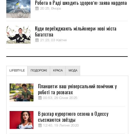
Робота в Раді шкодить здоров’ю: заява нардепа
20:25, Вчора
Куди переїжджають мільйонери: нові міста
багатства
21:23, 03 Квітня
LIFESTYLE
ПОДОРОЖІ
КРАСА
МОДА
Планшети: ваш універсальний помічник у
роботі та розвагах
00:53, 29 Січня 2025
В разгар курортного сезона в Одессу
съезжаются звёзды
12:40, 19 Липня 2020