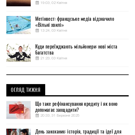
19:03, 02 Квітня
Метінвест: французьке медіа відзначило
«Вільні хвилі»
13:24, 03 Квітня
Куди переїжджають мільйонери: нові міста
багатства
21:23, 03 Квітня
ОГЛЯД ТИЖНЯ
Що таке рефінансування кредиту і як воно
допомагає заощадити?
20:33, 31 Березня 2025
День закоханих: історія, традиції та ідеї для