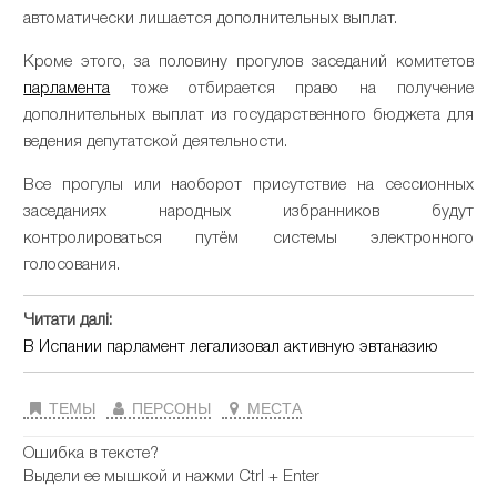
автоматически лишается дополнительных выплат.
Кроме этого, за половину прогулов заседаний комитетов
парламента
тоже отбирается право на получение
дополнительных выплат из государственного бюджета для
ведения депутатской деятельности.
Все прогулы или наоборот присутствие на сессионных
заседаниях народных избранников будут
контролироваться путём системы электронного
голосования.
Читати далі:
В Испании парламент легализовал активную эвтаназию
ТЕМЫ
ПЕРСОНЫ
МЕСТА
Ошибка в тексте?
Выдели ее мышкой и нажми Ctrl + Enter