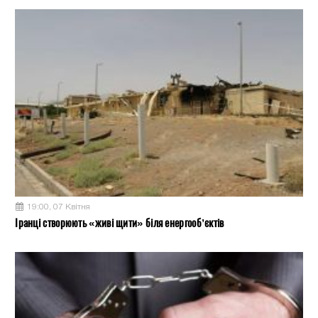
19:00, 07 Квітня
Іранці створюють «живі щити» біля енергооб’єктів