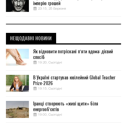
імперію грошей
23:15, 25 Березня
НЕЩОДАВНІ НОВИНИ
Як відновити потріскані п’яти вдома: дієвий
спосіб
19:20, Сьогодні
В Україні стартував ювілейний Global Teacher
Prize-2026
19:15, Сьогодні
Іранці створюють «живі щити» біля
енергооб’єктів
19:00, Сьогодні