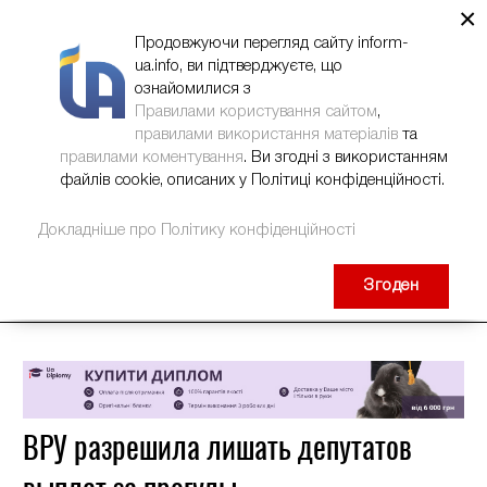
×
НОВИНИ
РЕКЛАМА
INFORM-UA
КОНТАКТИ
Продовжуючи перегляд сайту inform-
ua.info, ви підтверджуєте, що
ознайомилися з
Правилами користування сайтом
,
правилами використання матеріалів
та
правилами коментування
. Ви згодні з використанням
файлів cookie, описаних у Політиці конфіденційності.
Докладніше про Політику конфіденційності
Згоден
ВРУ разрешила лишать депутатов