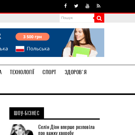
А
ТЕХНОЛОГІЇ
СПОРТ
ЗДОРОВ'Я
ШОУ-БІЗНЕС
Селін Діон вперше розповіла
про важку хворобу