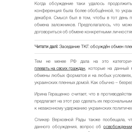
Когда обсуждение таки удалось продолжить
конференция была более обобщённой, то укра
декабря. Смысл был в том, чтобы в тот день 
обмена заложников. Предполагалось, что мож
договориться об обмене конкретными личностя
Читати далі:
Заседание ТКГ: обсуждён обмен пле
Тем не менее РФ дала на это категорич
плевать на своих граждан
, которые на данный 
обмены любых форматов и на любых условиях, 
украинских пленных домой. Как обычно – безрез
Ирина Геращенко считает, что в противодейств
предлагает на этот раз сделать их персональным
к незаконному удержанию украинских политиче
Спикер Верховной Рады также пообещала, чт
данного обсуждения, вопрос об
освобождении