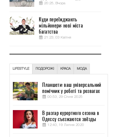
20:25, Вчора
Куди переїжджають
мільйонери: нові міста
багатства
21:23, 03 Квітня
LIFESTYLE
ПОДОРОЖІ
КРАСА
МОДА
Планшети: ваш універсальний
помічник у роботі та розвагах
00:53, 29 Січня 2025
В разгар курортного сезона в
Одессу съезжаются звёзды
12:40, 19 Липня 2020