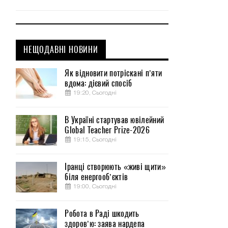
НЕЩОДАВНІ НОВИНИ
Як відновити потріскані п’яти
вдома: дієвий спосіб
19:20, Сьогодні
В Україні стартував ювілейний
Global Teacher Prize-2026
19:15, Сьогодні
Іранці створюють «живі щити»
біля енергооб’єктів
19:00, Сьогодні
Робота в Раді шкодить
здоров’ю: заява нардепа