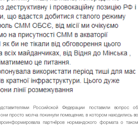
дставителями Российской Федерации поставили вопрос о
 они просто молча покинули помещение, в котором находились в
 проинформировала партнёров нормандского формата о тако