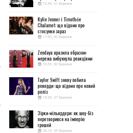
15:46, 31 Березня
Kylie Jenner і Timothée
Chalamet: що відомо про
стосунки зараз
17:50, 30 Березня
я
,
Zendaya вразила образом:
мережа вибухнула реакціями
16:55, 30 Березня
е
я
Taylor Swift знову побила
и
рекорди: що відомо про новий
реліз
16:55, 27 Березня
Зірки-мільярдери: як шоу-біз
перетворився на імперію
грошей
23:15, 25 Березня