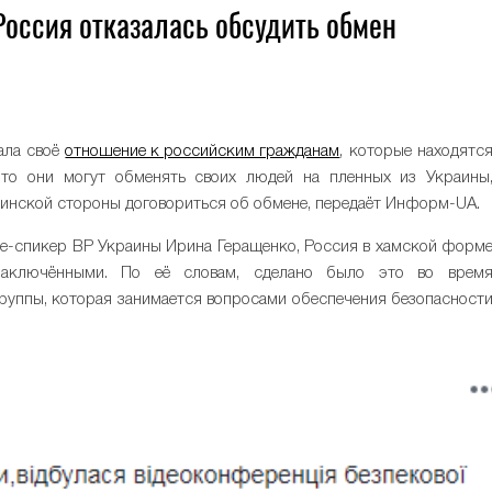
Россия отказалась обсудить обмен
ала своё
отношение к российским гражданам
, которые находятс
что они могут обменять своих людей на пленных из Украины
аинской стороны договориться об обмене, передаёт Информ-UA.
це-спикер ВР Украины Ирина Геращенко, Россия в хамской форм
заключёнными. По её словам, сделано было это во врем
руппы, которая занимается вопросами обеспечения безопасност