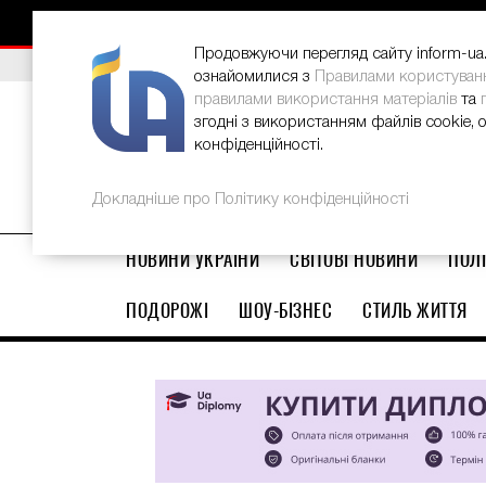
НОВИНИ
РЕКЛАМА
INFORM-UA
КОНТАКТИ
Продовжуючи перегляд сайту inform-ua.i
ВИБІР РЕДАКЦІЇ
В Україні стартував ювілейний Glo
ознайомилися з
Правилами користуван
правилами використання матеріалів
та
згодні з використанням файлів cookie, 
конфіденційності.
Докладніше про Політику конфіденційності
НОВИНИ УКРАЇНИ
СВІТОВІ НОВИНИ
ПОЛІ
ПОДОРОЖІ
ШОУ-БІЗНЕС
СТИЛЬ ЖИТТЯ