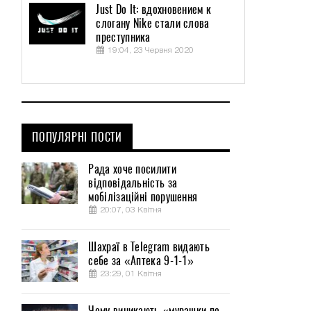
Just Do It: вдохновением к
слогану Nike стали слова
преступника
19:04, 23 Червня 2020
ПОПУЛЯРНІ ПОСТИ
Рада хоче посилити
відповідальність за
мобілізаційні порушення
20:07, 03 Квітня
б
Шахраї в Telegram видають
себе за «Аптека 9-1-1»
о
23:29, 01 Квітня
м
Чому виникають «мурашки по