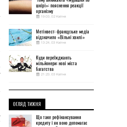
я
шкірі»: пояснення реакції
організму
9
19:03, 02 Квітня
у
ы
Метінвест: французьке медіа
відзначило «Вільні хвилі»
13:24, 03 Квітня
Куди переїжджають
,
мільйонери: нові міста
а
багатства
ь
21:23, 03 Квітня
а
н
ОГЛЯД ТИЖНЯ
ь
Що таке рефінансування
кредиту і як воно допомагає
т