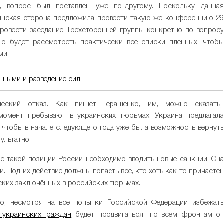
, вопрос был поставлен уже по-другому. Поскольку данна
инская сторона предложила провести такую же конференцию 2
провести заседание Трёхсторонней группы конкретно по вопрос
но будет рассмотреть практически все списки пленных, чтоб
ми.
нными и разведение сил
еский отказ. Как пишет Геращенко, им, можно сказать
момент пребывают в украинских тюрьмах. Украина предлагал
чтобы в начале следующего года уже была возможность вернут
ультатно.
ие такой позиции России необходимо вводить новые санкции. Он
и. Под их действие должны попасть все, кто хоть как-то причасте
ских заключённых в российских тюрьмах.
о, несмотря на все попытки Российской Федерации избежат
 украинских граждан
будет продвигаться "по всем фронтам о