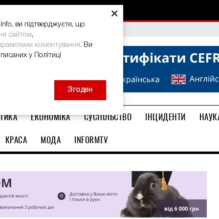
×
nfo, ви підтверджуєте, що
bal Teacher Prize-2026
ня сайтом
,
правилами коментування
. Ви
описаних у Політиці
Згоден
ТИКА
ЕКОНОМІКА
СУСПІЛЬСТВО
ІНЦИДЕНТИ
НАУК
КРАСА
МОДА
INFORMTV