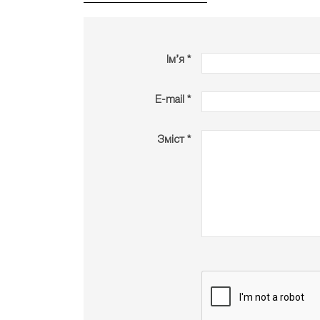
Ім’я *
E-mail *
Зміст *