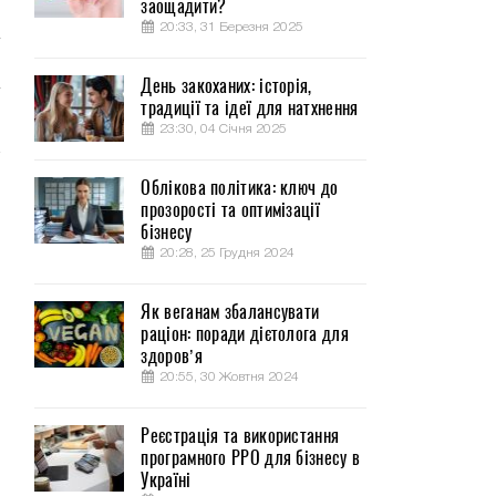
заощадити?
20:33, 31 Березня 2025
День закоханих: історія,
традиції та ідеї для натхнення
23:30, 04 Січня 2025
Облікова політика: ключ до
прозорості та оптимізації
бізнесу
20:28, 25 Грудня 2024
Як веганам збалансувати
раціон: поради дієтолога для
здоров’я
20:55, 30 Жовтня 2024
Реєстрація та використання
програмного РРО для бізнесу в
Україні