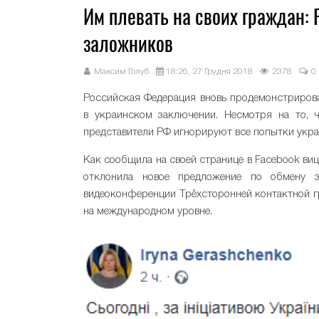
Им плевать на своих граждан: 
заложников
Максим Голуб
18:26, 27 Грудня 2018
2378
0
Российская Федерация вновь продемонстриров
в украинском заключении. Несмотря на то, 
представители РФ игнорируют все попытки укр
Как сообщила на своей странице в Facebook ви
отклонила новое предложение по обмену 
видеоконференции Трёхсторонней контактной г
на международном уровне.