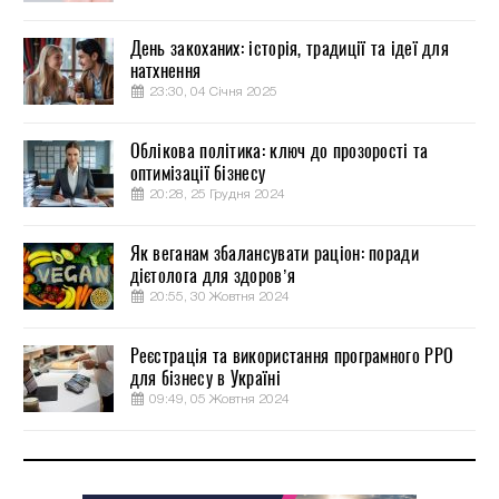
День закоханих: історія, традиції та ідеї для
натхнення
23:30, 04 Січня 2025
Облікова політика: ключ до прозорості та
оптимізації бізнесу
20:28, 25 Грудня 2024
Як веганам збалансувати раціон: поради
дієтолога для здоров’я
20:55, 30 Жовтня 2024
Реєстрація та використання програмного РРО
для бізнесу в Україні
09:49, 05 Жовтня 2024