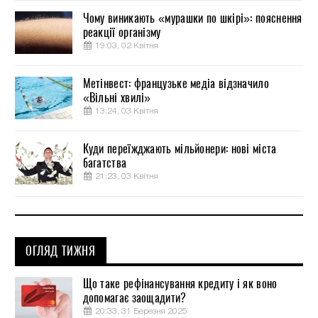
Чому виникають «мурашки по шкірі»: пояснення
реакції організму
19:03, 02 Квітня
Метінвест: французьке медіа відзначило
«Вільні хвилі»
13:24, 03 Квітня
Куди переїжджають мільйонери: нові міста
багатства
21:23, 03 Квітня
ОГЛЯД ТИЖНЯ
Що таке рефінансування кредиту і як воно
допомагає заощадити?
20:33, 31 Березня 2025