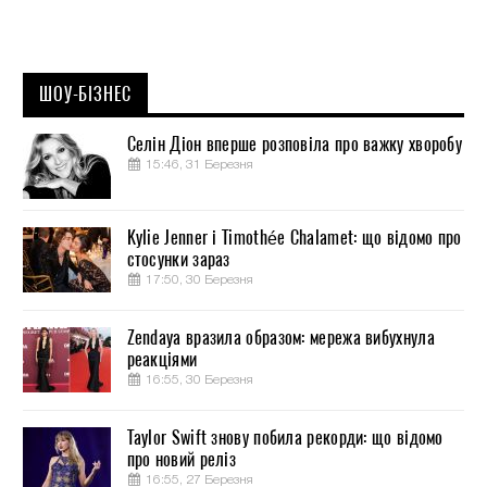
ШОУ-БІЗНЕС
Селін Діон вперше розповіла про важку хворобу
15:46, 31 Березня
Kylie Jenner і Timothée Chalamet: що відомо про
стосунки зараз
17:50, 30 Березня
Zendaya вразила образом: мережа вибухнула
реакціями
16:55, 30 Березня
Taylor Swift знову побила рекорди: що відомо
про новий реліз
16:55, 27 Березня