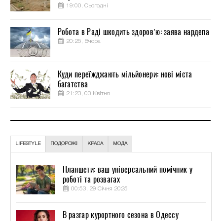
19:00, Сьогодні
Робота в Раді шкодить здоров’ю: заява нардепа
20:25, Вчора
Куди переїжджають мільйонери: нові міста
багатства
21:23, 03 Квітня
LIFESTYLE
ПОДОРОЖІ
КРАСА
МОДА
Планшети: ваш універсальний помічник у
роботі та розвагах
00:53, 29 Січня 2025
В разгар курортного сезона в Одессу