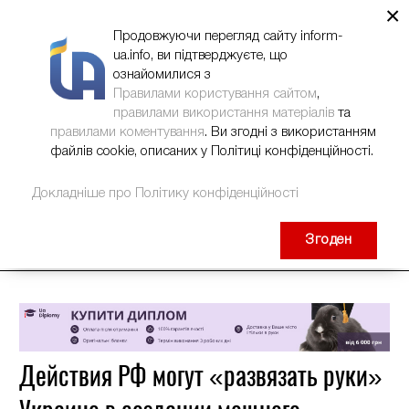
×
НОВИНИ
РЕКЛАМА
INFORM-UA
КОНТАКТИ
Продовжуючи перегляд сайту inform-
ua.info, ви підтверджуєте, що
ознайомилися з
Правилами користування сайтом
,
правилами використання матеріалів
та
правилами коментування
. Ви згодні з використанням
файлів cookie, описаних у Політиці конфіденційності.
Докладніше про Політику конфіденційності
Згоден
Действия РФ могут «развязать руки»