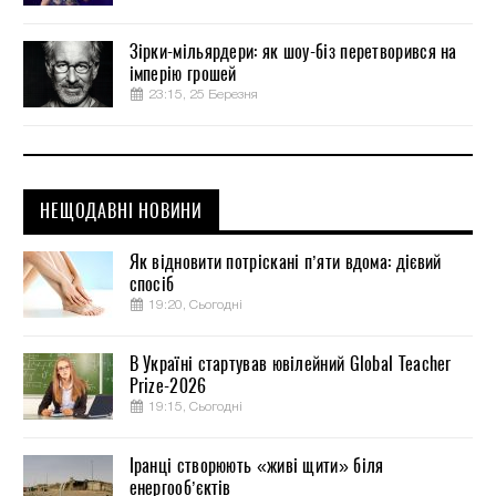
Зірки-мільярдери: як шоу-біз перетворився на
імперію грошей
23:15, 25 Березня
НЕЩОДАВНІ НОВИНИ
Як відновити потріскані п’яти вдома: дієвий
спосіб
19:20, Сьогодні
В Україні стартував ювілейний Global Teacher
Prize-2026
19:15, Сьогодні
Іранці створюють «живі щити» біля
енергооб’єктів