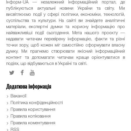
Інформ-UA — незалежний інформаційний портал, де
публікуються актуальні новини України та світу. Ми
висвітлюємо події у сфері політики, економіки, технологій,
суспільства та культури. На сайті ви знайдете аналітичні
матеріали, експертні думки та корисну інформацію про
найважливіші події сьогодення. Мета нашого проєкту —
надавати читачам перевірену інформацію, факти та різні
точки зору, щоб кожен міг самостійно сформувати власну
думку. Ми прагнемо створювати якісний інформаційний
контент та допомагати читачам краще орієнтуватися в
подіях, що відбуваються в Україні та світі.
Додаткова інформація
Вакансії
Політика конфіденційності
Правила користування
Правила копіювання
Правила коментування
RSS