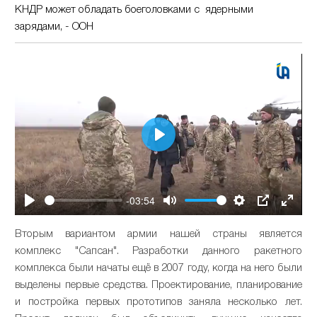
КНДР может обладать боеголовками с ядерными
зарядами, - ООН
Play
-03:54
Play
Mute
Settings
PIP
Enter
fullsc
Вторым вариантом армии нашей страны является
комплекс "Сапсан". Разработки данного ракетного
комплекса были начаты ещё в 2007 году, когда на него были
выделены первые средства. Проектирование, планирование
и постройка первых прототипов заняла несколько лет.