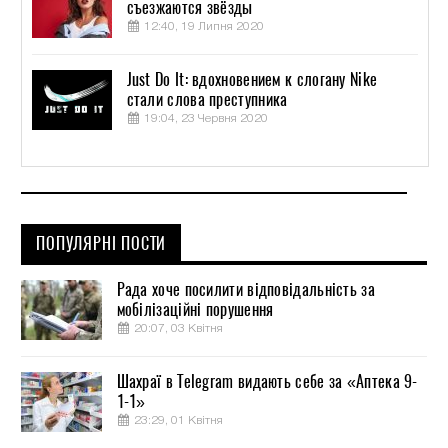
съезжаются звёзды
12:40, 19 Липня 2020
Just Do It: вдохновением к слогану Nike
стали слова преступника
19:04, 23 Червня 2020
ПОПУЛЯРНІ ПОСТИ
Рада хоче посилити відповідальність за
мобілізаційні порушення
20:07, 03 Квітня
Шахраї в Telegram видають себе за «Аптека 9-
1-1»
23:29, 01 Квітня