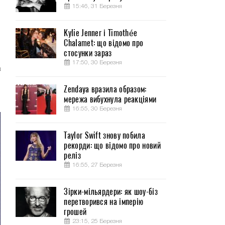
15:46, 31 Березня
Kylie Jenner і Timothée
Chalamet: що відомо про
стосунки зараз
17:50, 30 Березня
в
о
Zendaya вразила образом:
мережа вибухнула реакціями
16:55, 30 Березня
Taylor Swift знову побила
рекорди: що відомо про новий
реліз
16:55, 27 Березня
Зірки-мільярдери: як шоу-біз
перетворився на імперію
грошей
23:15, 25 Березня