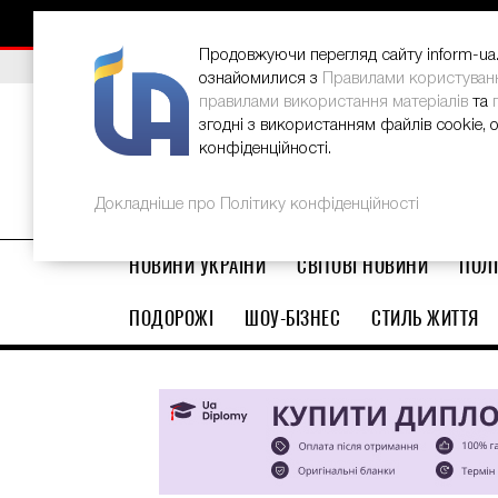
НОВИНИ
РЕКЛАМА
INFORM-UA
КОНТАКТИ
Продовжуючи перегляд сайту inform-ua.i
ВИБІР РЕДАКЦІЇ
В Україні стартував ювілейний Glo
ознайомилися з
Правилами користуван
правилами використання матеріалів
та
згодні з використанням файлів cookie, 
конфіденційності.
Докладніше про Політику конфіденційності
НОВИНИ УКРАЇНИ
СВІТОВІ НОВИНИ
ПОЛІ
ПОДОРОЖІ
ШОУ-БІЗНЕС
СТИЛЬ ЖИТТЯ