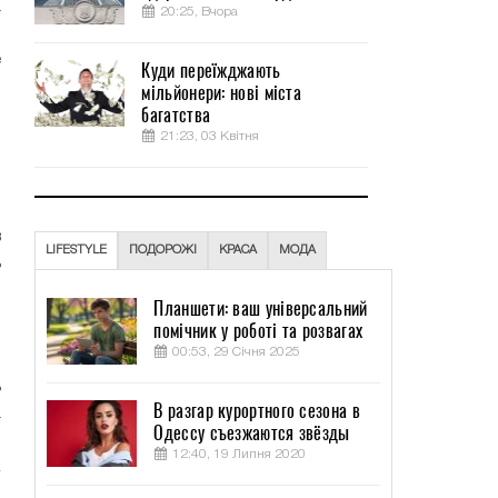
а
20:25, Вчора
,
е
Куди переїжджають
мільйонери: нові міста
багатства
о
21:23, 03 Квітня
я
,
я
в
LIFESTYLE
ПОДОРОЖІ
КРАСА
МОДА
ь
Планшети: ваш універсальний
помічник у роботі та розвагах
,
00:53, 29 Січня 2025
ы
ь
В разгар курортного сезона в
а
Одессу съезжаются звёзды
12:40, 19 Липня 2020