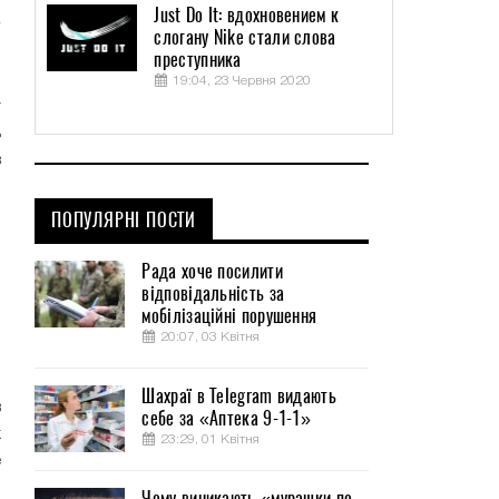
Just Do It: вдохновением к
слогану Nike стали слова
м
преступника
я
19:04, 23 Червня 2020
т
ь
в
н
ПОПУЛЯРНІ ПОСТИ
,
Рада хоче посилити
ы
відповідальність за
ю
мобілізаційні порушення
и
20:07, 03 Квітня
Шахраї в Telegram видають
в
себе за «Аптека 9-1-1»
х
23:29, 01 Квітня
е
Чому виникають «мурашки по