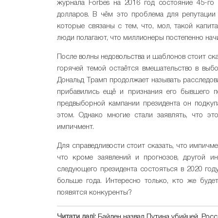
журнала Forbes на 2016 год состояние 45-го
долларов. В чём это проблема для репутации 
которые связаны с тем, что, мол, такой капи
люди полагают, что миллионеры постепенно нач
После волны недовольства и шаблонов стоит ск
горячей темой остаётся вмешательство в выб
Дональд Трамп продолжает называть расследован
прибавились ещё и признания его бывшего 
предвыборной кампании президента он подкуп
этом. Однако многие стали заявлять, что эт
импичмент.
Для справедливости стоит сказать, что импичме
что кроме заявлений и прогнозов, другой и
следующего президента состояться в 2020 году
больше года. Интересно только, кто же буде
появятся конкуренты?
Читати далі:
Байден назвал Путина убийцей, Рос