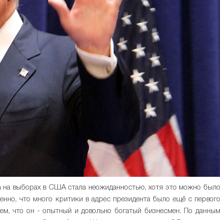
а на выборах в США стала неожиданностью, хотя это можно был
венно, что много критики в адрес президента было ещё с первог
 тем, что он - опытный и довольно богатый бизнесмен. По данны