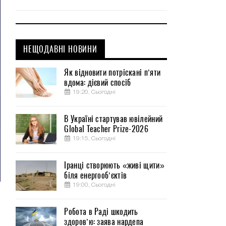
НЕЩОДАВНІ НОВИНИ
Як відновити потріскані п’яти
вдома: дієвий спосіб
19:20, Сьогодні
В Україні стартував ювілейний
Global Teacher Prize-2026
19:15, Сьогодні
Іранці створюють «живі щити»
біля енергооб’єктів
19:00, Сьогодні
о
о
Робота в Раді шкодить
м
здоров’ю: заява нардепа