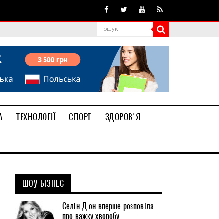
А
ТЕХНОЛОГІЇ
СПОРТ
ЗДОРОВ'Я
ШОУ-БІЗНЕС
Селін Діон вперше розповіла
про важку хворобу