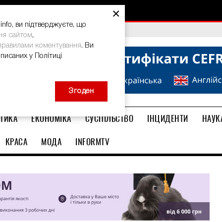
×
nfo, ви підтверджуєте, що
bal Teacher Prize-2026
ня сайтом
,
правилами коментування
. Ви
описаних у Політиці
Згоден
ТИКА
ЕКОНОМІКА
СУСПІЛЬСТВО
ІНЦИДЕНТИ
НАУК
КРАСА
МОДА
INFORMTV