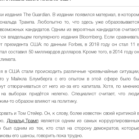
и издания The Guardian. В издании появился материал, в которо
ональда Трампа. Любопытно то, что здесь уже образовываетс
 возможных кандидатов. Одним из вероятных кандидатов считаю
ется владельцем популярного издания Bloomberg. Если сравниват
т президента США: по данным Forbes, в 2018 году он стал 11 
тал составил 50 миллиардов долларов. Кроме того, в 2014 году о
лимата.
емя в США стали происходить различные чрезвычайные ситуации
 то у Майкла Блумберга с его опытом в этой сфере было б
ут отворачиваться от него из-за его капитала. Хотя, по мнени
на выборах придётся нелегко. Специалист считает, что люд
ким-то образом влияют на политику.
вать и Том Стейер. Он, к слову, более известен своей критикой 
ию,
Дональд Трамп
является одним из самых коррурпированны
 был одним из тех, кто стал на сторону демократов, которы
ковы его шансы, говорить пока трудно.