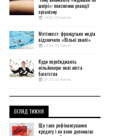
шкірі»: пояснення реакції
-
організму
м
19:03, 02 Квітня
х
Метінвест: французьке медіа
відзначило «Вільні хвилі»
б
13:24, 03 Квітня
е
Куди переїжджають
мільйонери: нові міста
багатства
21:23, 03 Квітня
ОГЛЯД ТИЖНЯ
Що таке рефінансування
кредиту і як воно допомагає