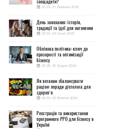
заощадити?
20:33, 31 Березня 2025
День закоханих: історія,
традиції та ідеї для натхнення
23:30, 04 Січня 2025
Облікова політика: ключ до
прозорості та оптимізації
бізнесу
20:28, 25 Грудня 2024
Як веганам збалансувати
раціон: поради дієтолога для
здоров’я
20:55, 30 Жовтня 2024
Реєстрація та використання
програмного РРО для бізнесу в
Україні