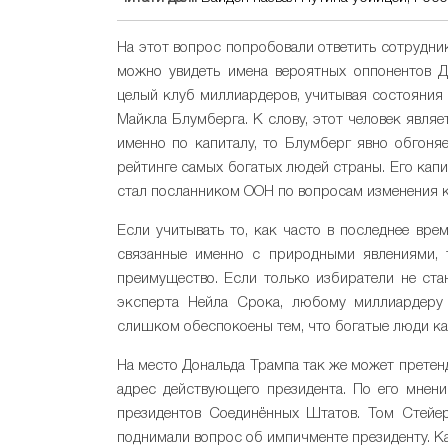
На этот вопрос попробовали ответить сотрудник
можно увидеть имена вероятных оппонентов Д
целый клуб миллиардеров, учитывая состояния
Майкла Блумберга. К слову, этот человек явля
именно по капиталу, то Блумберг явно обгоняе
рейтинге самых богатых людей страны. Его капи
стал посланником ООН по вопросам изменения к
Если учитывать то, как часто в последнее вр
связанные именно с природными явлениями,
преимущество. Если только избиратели не стан
эксперта Нейла Срока, любому миллиардеру 
слишком обеспокоены тем, что богатые люди ка
На место Дональда Трампа так же может претендо
адрес действующего президента. По его мнен
президентов Соединённых Штатов. Том Стейер
поднимали вопрос об импичменте президенту. Ка