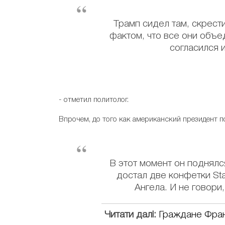
Трамп сидел там, скрест
фактом, что все они объе
согласился и
- отметил политолог.
Впрочем, до того как американский президент по
В этот момент он поднялся
достал две конфетки Star
Ангела. И не говори,
Читати далі:
Граждане Фран