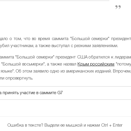
общало о том, что во время саммита "Большой семерки" президен
бил участникам, а также выступал с резкими заявлениями.
 саммита "Большой семерки" президент США обратился к лидера
 "Большой восьмерки", а также назвал
Крым российским
"потом
 языке". Об этом заявило одно из американских изданий. Впрочем
ли опровергнуть.
 принять участие в саммите G7
Ошибка в тексте?
Выдели ее мышкой и нажми Ctrl + Enter