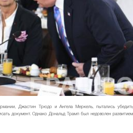
ермании, Джастин Трюдо и Ангела Меркель, пытались убедит
сать документ. Однако Дональд Трамп был недоволен развитие