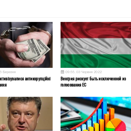
26 Березня
09:55, 03 Червня 2022
активізувалися антикорупційні
Венгрия рискует быть исключенной из
ання
голосования ЕС