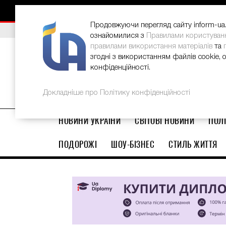
НОВИНИ
РЕКЛАМА
INFORM-UA
КОНТАКТИ
Продовжуючи перегляд сайту inform-ua.i
ВИБІР РЕДАКЦІЇ
В Україні стартував ювілейний Glo
ознайомилися з
Правилами користуван
правилами використання матеріалів
та
згодні з використанням файлів cookie, 
конфіденційності.
Докладніше про Політику конфіденційності
НОВИНИ УКРАЇНИ
СВІТОВІ НОВИНИ
ПОЛІ
ПОДОРОЖІ
ШОУ-БІЗНЕС
СТИЛЬ ЖИТТЯ