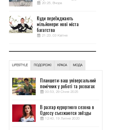
20:25, Вчора
Куди переїжджають
мільйонери: нові міста
багатства
21:23, 03 Квітня
LIFESTYLE
ПОДОРОЖІ
КРАСА
МОДА
Планшети: ваш універсальний
помічник у роботі та розвагах
00:53, 29 Січня 2025
В разгар курортного сезона в
Одессу съезжаются звёзды
12:40, 19 Липня 2020