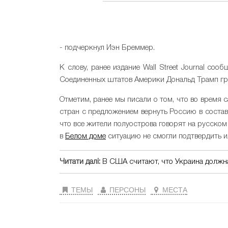
- подчеркнул Иэн Бреммер.
К слову, ранее издание Wall Street Journal со
Соединенных штатов Америки Дональд Трамп гру
Отметим, ранее мы писали о том, что во время
стран с предложением вернуть Россию в состав
что все жители полуострова говорят на русском
в
Белом доме
ситуацию не смогли подтвердить и
Читати далі:
В США считают, что Украина должна
ТЕМЫ
ПЕРСОНЫ
МЕСТА