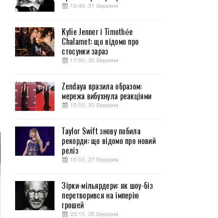
15:46, 31 Березня
Kylie Jenner і Timothée
Chalamet: що відомо про
-
стосунки зараз
,
17:50, 30 Березня
Zendaya вразила образом:
p
мережа вибухнула реакціями
о
16:55, 30 Березня
Taylor Swift знову побила
рекорди: що відомо про новий
реліз
16:55, 27 Березня
Зірки-мільярдери: як шоу-біз
перетворився на імперію
грошей
23:15, 25 Березня