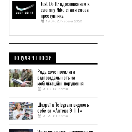
Just Do It: вдохновением к
слогану Nike стали слова
преступника
19:04, 23 Червня 2020
т
ПОПУЛЯРНІ ПОСТИ
м
у
Рада хоче посилити
,
відповідальність за
мобілізаційні порушення
20:07, 03 Квітня
Шахраї в Telegram видають
себе за «Аптека 9-1-1»
23:29, 01 Квітня
Чому виникають «мурашки по