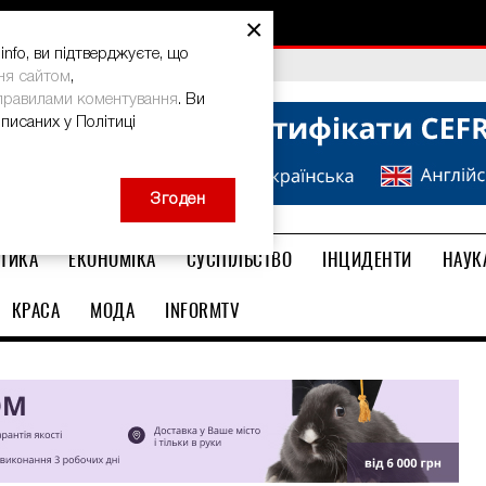
×
nfo, ви підтверджуєте, що
bal Teacher Prize-2026
ня сайтом
,
правилами коментування
. Ви
описаних у Політиці
Згоден
ТИКА
ЕКОНОМІКА
СУСПІЛЬСТВО
ІНЦИДЕНТИ
НАУК
КРАСА
МОДА
INFORMTV