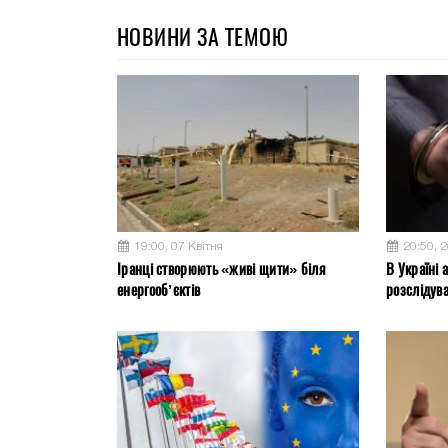
НОВИНИ ЗА ТЕМОЮ
19:00, 07 Квітня
20:50, 
Іранці створюють «живі щити» біля
В Україні 
енергооб’єктів
розслідув