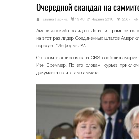
Очередной скандал на саммит
Татьяна Ларина
19:48, 21 Червня 2018
2567
Американский президент Дональд Трамп оказалс
на этот раз лидер Соединенных штатов Америки
передает "Информ-UA".
Об этом в эфире канала CBS сообщил американ
Иэн Бреммер. По его словам, курьез приключ
документа по итогам саммита.