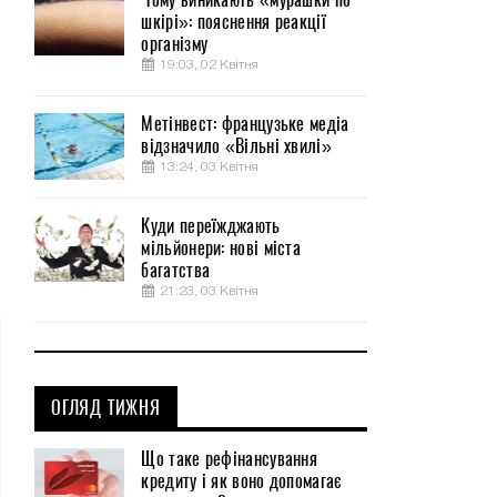
шкірі»: пояснення реакції
організму
19:03, 02 Квітня
Метінвест: французьке медіа
відзначило «Вільні хвилі»
13:24, 03 Квітня
Куди переїжджають
мільйонери: нові міста
багатства
21:23, 03 Квітня
ОГЛЯД ТИЖНЯ
Що таке рефінансування
кредиту і як воно допомагає