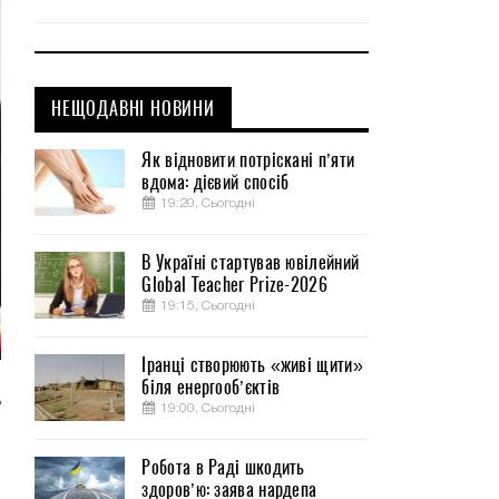
НЕЩОДАВНІ НОВИНИ
Як відновити потріскані п’яти
вдома: дієвий спосіб
19:20, Сьогодні
В Україні стартував ювілейний
Global Teacher Prize-2026
19:15, Сьогодні
Іранці створюють «живі щити»
біля енергооб’єктів
ь
19:00, Сьогодні
м
Робота в Раді шкодить
здоров’ю: заява нардепа