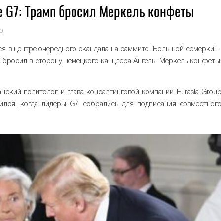
е G7: Трамп бросил Меркель конфеты
0
я в центре очередного скандала на саммите "Большой семерки" 
 бросил в сторону немецкого канцлера Ангелы Меркель конфеты
ский политолог и глава консалтинговой компании Eurasia Grou
ился, когда лидеры G7 собрались для подписания совместног