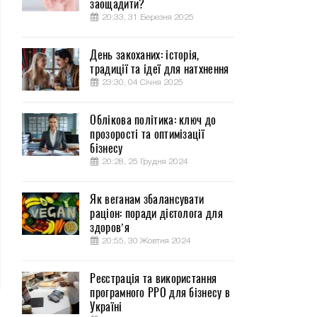
заощадити?
20:33, 31 Березня 2025
День закоханих: історія,
традиції та ідеї для натхнення
23:30, 04 Січня 2025
Облікова політика: ключ до
прозорості та оптимізації
бізнесу
20:28, 25 Грудня 2024
Як веганам збалансувати
раціон: поради дієтолога для
здоров’я
20:55, 30 Жовтня 2024
Реєстрація та використання
програмного РРО для бізнесу в
Україні