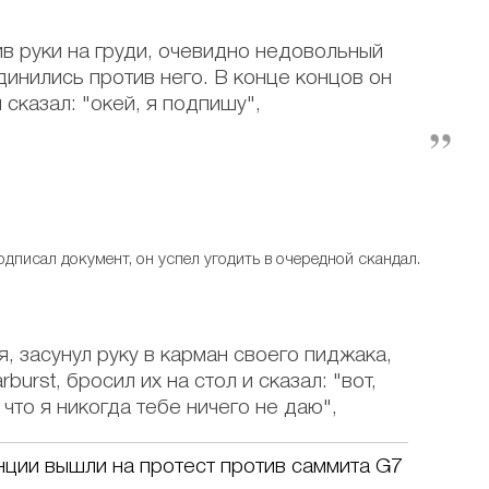
ив руки на груди, очевидно недовольный
динились против него. В конце концов он
 сказал: "окей, я подпишу",
дписал документ, он успел угодить в очередной скандал.
, засунул руку в карман своего пиджака,
burst, бросил их на стол и сказал: "вот,
 что я никогда тебе ничего не даю",
ции вышли на протест против саммита G7