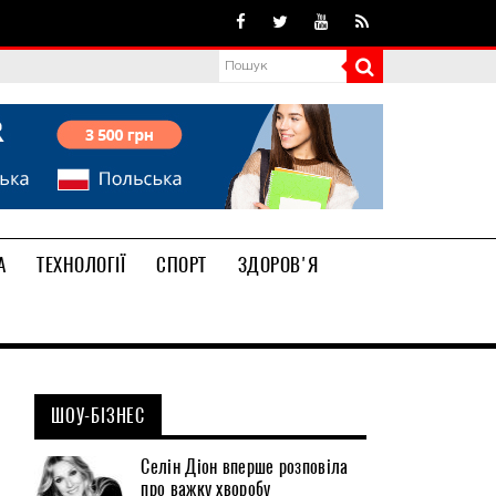
А
ТЕХНОЛОГІЇ
СПОРТ
ЗДОРОВ'Я
ШОУ-БІЗНЕС
Селін Діон вперше розповіла
про важку хворобу