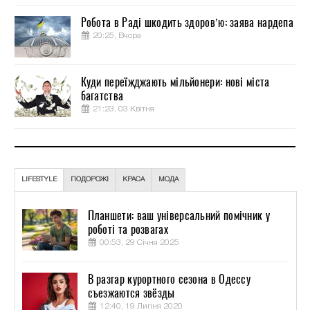
Робота в Раді шкодить здоров’ю: заява нардепа
20:25, Вчора
Куди переїжджають мільйонери: нові міста
багатства
21:23, 03 Квітня
LIFESTYLE
ПОДОРОЖІ
КРАСА
МОДА
Планшети: ваш універсальний помічник у
роботі та розвагах
00:53, 29 Січня 2025
В разгар курортного сезона в Одессу
съезжаются звёзды
12:40, 19 Липня 2020