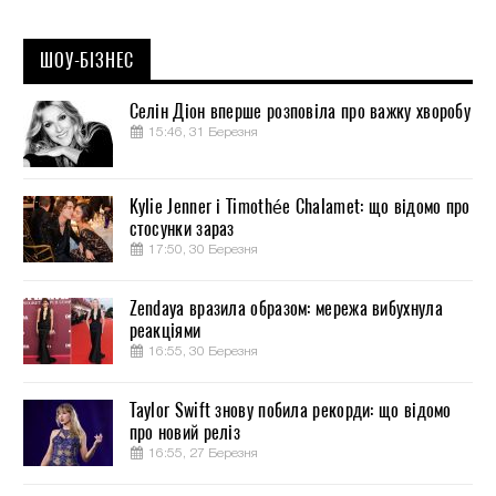
ШОУ-БІЗНЕС
Селін Діон вперше розповіла про важку хворобу
15:46, 31 Березня
Kylie Jenner і Timothée Chalamet: що відомо про
стосунки зараз
17:50, 30 Березня
Zendaya вразила образом: мережа вибухнула
реакціями
16:55, 30 Березня
Taylor Swift знову побила рекорди: що відомо
про новий реліз
16:55, 27 Березня