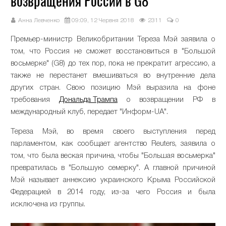
возвращения России в G8
Анна Левченко
09:09, 12 Червня 2018
2311
0
Премьер-министр Великобритании Тереза ​​Мэй заявила о
том, что Россия не сможет восстановиться в "Большой
восьмерке" (G8) до тех пор, пока не прекратит агрессию, а
также не перестанет вмешиваться во внутренние дела
других стран. Свою позицию Мэй выразила на фоне
требования
Дональда Трампа
о возвращении РФ в
международный клуб, передает "Информ-UA".
Тереза Мэй, во время своего выступления перед
парламентом, как сообщает агентство Reuters, заявила о
том, что была веская причина, чтобы "Большая восьмерка"
превратилась в "Большую семерку". А главной причиной
Мэй называет аннексию украинского Крыма Российской
Федерацией в 2014 году, из-за чего Россия и была
исключена из группы.