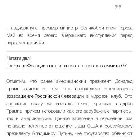
- подчеркнула премьер-министр Великобритании Тереза
Мэй во время своего вчерашнего выступления перед
парламентариями.
Читати далі:
Граждане Франции вышли на протест против саммита G7
Отметим, что ранее американский президент Дональд
Трамп заявил о том, что необходимо организовать
возвращение Российской Федерации
в мировой клуб. Это
заявление сразу же вызвало шквал критики в адрес
Трампа, причем негодовали как его зарубежные партнеры,
так и американские. Данное заявление в очередной раз
показало истинное отношение главы США к российскому
президенту Владимиру Путину, чье государство обвиняют