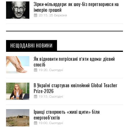
Зірки-мільярдери: як шоу-біз перетворився на
імперію грошей
23:15, 25 Березня
НЕЩОДАВНІ НОВИНИ
Як відновити потріскані п’яти вдома: дієвий
спосіб
19:20, Сьогодні
В Україні стартував ювілейний Global Teacher
Prize-2026
19:15, Сьогодні
Іранці створюють «живі щити» біля
енергооб’єктів
19:00, Сьогодні