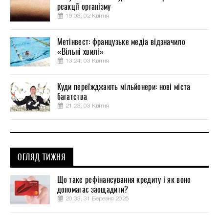
реакції організму
19:03, 02 Квітня
Метінвест: французьке медіа відзначило
«Вільні хвилі»
13:24, 03 Квітня
Куди переїжджають мільйонери: нові міста
багатства
21:23, 03 Квітня
ОГЛЯД ТИЖНЯ
Що таке рефінансування кредиту і як воно
допомагає заощадити?
20:33, 31 Березня 2025