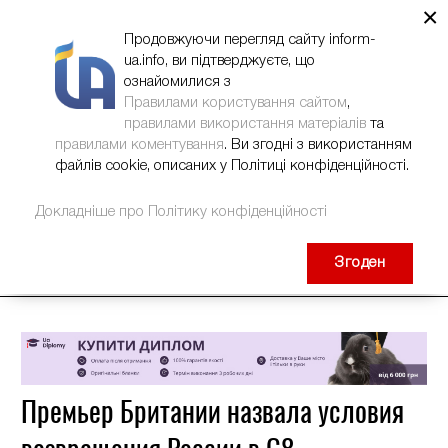
×
НОВИНИ
РЕКЛАМА
INFORM-UA
КОНТАКТИ
Продовжуючи перегляд сайту inform-
ua.info, ви підтверджуєте, що
ознайомилися з
Правилами користування сайтом
,
правилами використання матеріалів
та
правилами коментування
. Ви згодні з використанням
файлів cookie, описаних у Політиці конфіденційності.
Докладніше про Політику конфіденційності
Згоден
Премьер Британии назвала условия