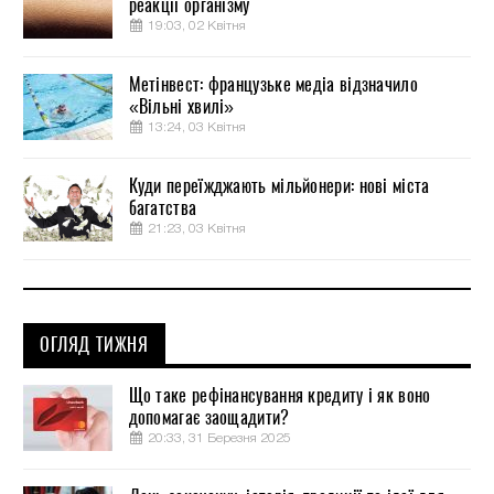
реакції організму
19:03, 02 Квітня
Метінвест: французьке медіа відзначило
«Вільні хвилі»
13:24, 03 Квітня
Куди переїжджають мільйонери: нові міста
багатства
21:23, 03 Квітня
ОГЛЯД ТИЖНЯ
Що таке рефінансування кредиту і як воно
допомагає заощадити?
20:33, 31 Березня 2025