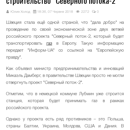
строительство "Северного потока-2"
Юлия Холод
18:36, 07 Червня 2018
2272
0
Швеция стала ещё одной страной, что "дала добро" на
проведение по своей экономической зоне двух ветвей
российского проекта "Северный поток-2, который будет
транспортировать
газ
в Европу. Такую информацию
передает "Информ-UA" со ссылкой на "Европейскую
правду".
Как объявил министр предпринимательства и инноваций
Микаэль Дамберг, в правительстве Швеции просто не могли
отвергнуть проект "Северный поток-2".
Отметим, что в немецкой коммуне Лубмин уже строится
станция, которая будет принимать газ в рамках
российского проекта.
Однако у проекта есть ряд противников – это Польша,
страны Балтии, Украина, Молдова, США и Дания. В