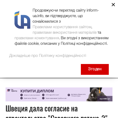
×
НОВИНИ
РЕКЛАМА
INFORM-UA
КОНТАКТИ
Продовжуючи перегляд сайту inform-
ua.info, ви підтверджуєте, що
ознайомилися з
Правилами користування сайтом
,
правилами використання матеріалів
та
правилами коментування
. Ви згодні з використанням
файлів cookie, описаних у Політиці конфіденційності.
Докладніше про Політику конфіденційності
Згоден
Швеция дала согласие на