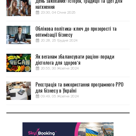
День закоханих: історія, традиції та ідеї для
натхнення
23:30, 04 Січня 2025
Облікова політика: ключ до прозорості та
оптимізації бізнесу
20:28, 25 Грудня 2024
Як веганам збалансувати раціон: поради
дієтолога для здоров’я
20:55, 30 Жовтня 2024
Реєстрація та використання програмного РРО
для бізнесу в Україні
09:49, 05 Жовтня 2024