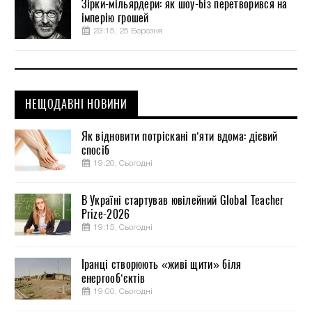
Зірки-мільярдери: як шоу-біз перетворився на
імперію грошей
23:15, 25 Березня
НЕЩОДАВНІ НОВИНИ
Як відновити потріскані п’яти вдома: дієвий
спосіб
19:20, Сьогодні
В Україні стартував ювілейний Global Teacher
Prize-2026
19:15, Сьогодні
Іранці створюють «живі щити» біля
енергооб’єктів
19:00, Сьогодні