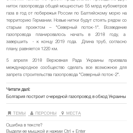
ниток газопровода общей мощностью 55 млрд кубометров
газа в год от побережья России по Балтийскому морю на
территорию Германии. Новые нитки будут стоять рядом со
старым проектом – "Северный поток-1". Возведение
газопровода планировалось начать в 2018 году, а
завершить - к концу 2019 года. Длина труб, согласно
плану, равняется 1220 км.
5 апреля 2018 Верховная Рада Украины призвала
международное сообщество сделать все возможное для
запрета строительства газопровода "Северный поток-2".
Читати далі:
Болгария построит очередной газопровод в обход Украины
ТЕМЫ
ПЕРСОНЫ
МЕСТА
Ошибка в тексте?
Выдели ее мышкой и нажми Ctrl + Enter