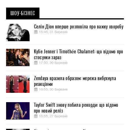
ШОУ-БІЗНЕС
Селін Діон вперше розповіла про важку хворобу
15:46, 31 Березня
Kylie Jenner і Timothée Chalamet: що відомо про
стосунки зараз
17:50, 30 Березня
Zendaya вразила образом: мережа вибухнула
реакціями
16:55, 30 Березня
Taylor Swift знову побила рекорди: що відомо
про новий реліз
16:55, 27 Березня