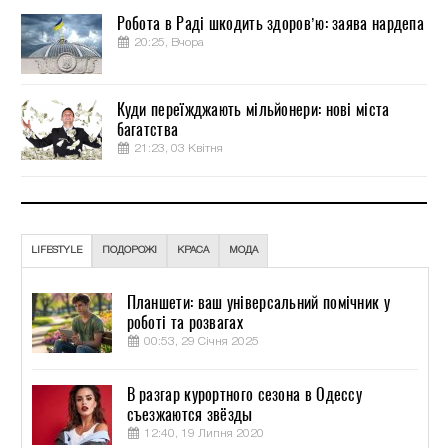
Робота в Раді шкодить здоров’ю: заява нардепа
20:25, Вчора
Куди переїжджають мільйонери: нові міста
багатства
21:23, 03 Квітня
LIFESTYLE
ПОДОРОЖІ
КРАСА
МОДА
Планшети: ваш універсальний помічник у
роботі та розвагах
00:53, 29 Січня 2025
В разгар курортного сезона в Одессу
съезжаются звёзды
12:40, 19 Липня 2020