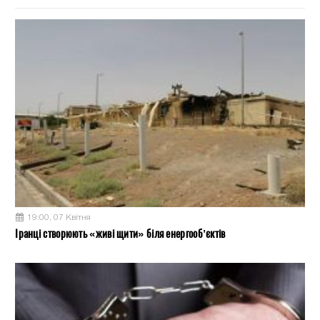
19:00, 07 Квітня
Іранці створюють «живі щити» біля енергооб’єктів