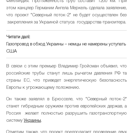
Финляндия. Протяженность труб составит 1200 км. При
этом канцлер Германии Ангела Меркель сделала заявление,
что проект "Северный поток-2" не будет осуществлен без
закрепления за Украиной статуса государства-транзитера.
Читати далі:
Газопровод в обход Украины – немцы не намерены уступать
США
В связи с этим премьер Владимир Гройсман объявил, что
российские трубы станут лишь рычагом давления РФ та
страны ЕС, что приведет энергетическую безопасность
Европы к угрожающему положению.
Он также заявлял в Брюсселе, что "Северный поток-2"
станет гибридным оружием против европейских держав, а
Россия желает полностью разрушить газотранспортную
систему
Украины
.
Отметим также, что проект предполагает проведение двух