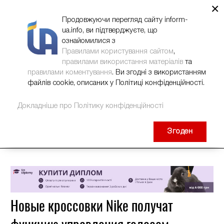
×
НОВИНИ
РЕКЛАМА
INFORM-UA
КОНТАКТИ
Продовжуючи перегляд сайту inform-
ua.info, ви підтверджуєте, що
ознайомилися з
Правилами користування сайтом
,
правилами використання матеріалів
та
правилами коментування
. Ви згодні з використанням
файлів cookie, описаних у Політиці конфіденційності.
Докладніше про Політику конфіденційності
Згоден
Новые кроссовки Nike получат