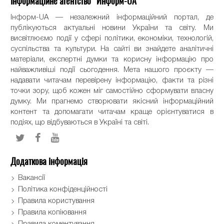
Інформаційне агентство "Информ-UA"
Інформ-UA — незалежний інформаційний портал, де
публікуються актуальні новини України та світу. Ми
висвітлюємо події у сфері політики, економіки, технологій,
суспільства та культури. На сайті ви знайдете аналітичні
матеріали, експертні думки та корисну інформацію про
найважливіші події сьогодення. Мета нашого проєкту —
надавати читачам перевірену інформацію, факти та різні
точки зору, щоб кожен міг самостійно сформувати власну
думку. Ми прагнемо створювати якісний інформаційний
контент та допомагати читачам краще орієнтуватися в
подіях, що відбуваються в Україні та світі.
Додаткова інформація
Вакансії
Політика конфіденційності
Правила користування
Правила копіювання
Правила коментування