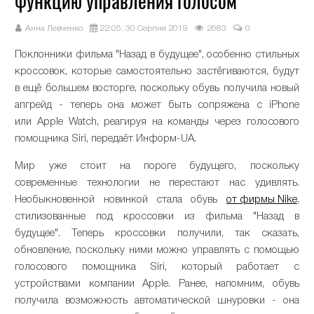
функцию управления голосом
Анна Левченко
22:05, 30 Серпня 2019
2683
0
Поклонники фильма "Назад в будущее", особенно стильных
кроссовок, которые самостоятельно застёгиваются, будут
в ещё большем восторге, поскольку обувь получила новый
апгрейд - теперь она может быть сопряжена с iPhone
или Apple Watch, реагируя на команды через голосового
помощника Siri, передаёт Информ-UA.
Мир уже стоит на пороге будущего, поскольку
современные технологии не перестают нас удивлять.
Необыкновенной новинкой стала обувь
от фирмы Nike
,
стилизованные под кроссовки из фильма "Назад в
будущее". Теперь кроссовки получили, так сказать,
обновление, поскольку ними можно управлять с помощью
голосового помощника Siri, который работает с
устройствами компании Apple. Ранее, напомним, обувь
получила возможность автоматической шнуровки - она