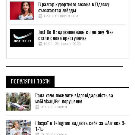
В разгар курортного сезона в Одессу
съезжаются звёзды
12:40, 19 Липня 2020
Just Do It: вдохновением к слогану Nike
стали слова преступника
19:04, 23 Червня 2020
ПОПУЛЯРНІ ПОСТИ
Рада хоче посилити відповідальність за
мобілізаційні порушення
20:07, 03 Квітня
Шахраї в Telegram видають себе за «Аптека 9-
1-1»
23:29, 01 Квітня