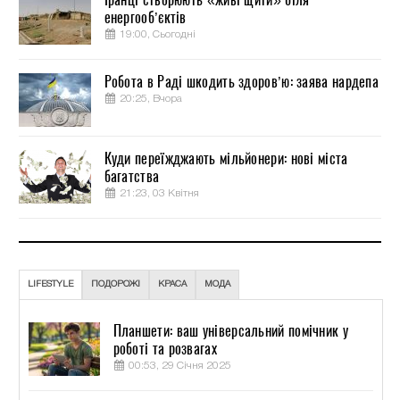
енергооб’єктів
19:00, Сьогодні
Робота в Раді шкодить здоров’ю: заява нардепа
20:25, Вчора
Куди переїжджають мільйонери: нові міста
багатства
21:23, 03 Квітня
LIFESTYLE
ПОДОРОЖІ
КРАСА
МОДА
Планшети: ваш універсальний помічник у
роботі та розвагах
00:53, 29 Січня 2025