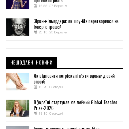
про новий реліз
16:55, 27 Березня
Зірки-мільярдери: як шоу-біз перетворився на
імперію грошей
23:15, 25 Березня
НЕЩОДАВНІ НОВИНИ
Як відновити потріскані п’яти вдома: дієвий
спосіб
19:20, Сьогодні
В Україні стартував ювілейний Global Teacher
Prize-2026
19:15, Сьогодні
Іранці створюють «живі щити» біля