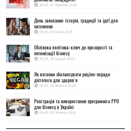
20:33, 31 Березня 2025
День закоханих: історія, традиції та ідеї для
натхнення
23:30, 04 Січня 2025
Облікова політика: ключ до прозорості та
оптимізації бізнесу
20:28, 25 Грудня 2024
Як веганам збалансувати раціон: поради
дієтолога для здоров’я
20:55, 30 Жовтня 2024
Реєстрація та використання програмного РРО
для бізнесу в Україні
09:49, 05 Жовтня 2024