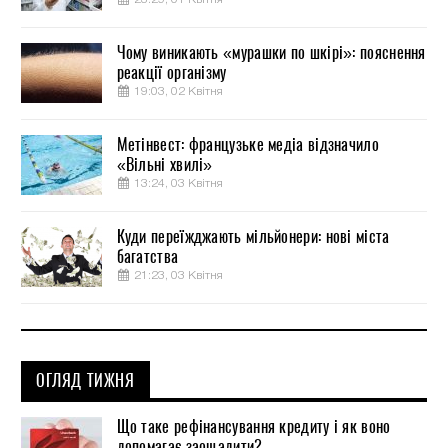
Чому виникають «мурашки по шкірі»: пояснення
реакції організму
19:03, 02 Квітня
Метінвест: французьке медіа відзначило
«Вільні хвилі»
13:24, 03 Квітня
Куди переїжджають мільйонери: нові міста
багатства
21:23, 03 Квітня
ОГЛЯД ТИЖНЯ
Що таке рефінансування кредиту і як воно
допомагає заощадити?