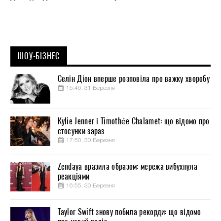
ШОУ-БІЗНЕС
Селін Діон вперше розповіла про важку хворобу
15:46, 31 Березня
Kylie Jenner і Timothée Chalamet: що відомо про
стосунки зараз
17:50, 30 Березня
Zendaya вразила образом: мережа вибухнула
реакціями
16:55, 30 Березня
Taylor Swift знову побила рекорди: що відомо