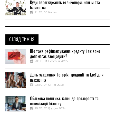
Куди переїжджають мільйонери: нові міста
багатства
21:23, 03 Квітня
ОГЛЯД ТИЖНЯ
Що таке рефінансування кредиту і як воно
допомагає заощадити?
20:33, 31 Березня 2025
День закоханих: історія, традиції та ідеї для
натхнення
23:30, 04 Січня 2025
Облікова політика: ключ до прозорості та
оптимізації бізнесу
20:28, 25 Грудня 2024