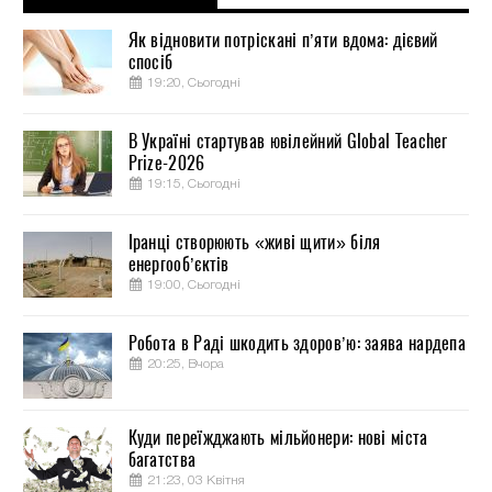
Як відновити потріскані п’яти вдома: дієвий
спосіб
19:20, Сьогодні
В Україні стартував ювілейний Global Teacher
Prize-2026
19:15, Сьогодні
Іранці створюють «живі щити» біля
енергооб’єктів
19:00, Сьогодні
Робота в Раді шкодить здоров’ю: заява нардепа
20:25, Вчора
Куди переїжджають мільйонери: нові міста
багатства
21:23, 03 Квітня