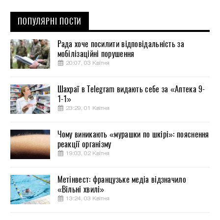
ПОПУЛЯРНІ ПОСТИ
Рада хоче посилити відповідальність за
мобілізаційні порушення
20:07, 03 Квітня
Шахраї в Telegram видають себе за «Аптека 9-
1-1»
23:29, 01 Квітня
Чому виникають «мурашки по шкірі»: пояснення
реакції організму
19:03, 02 Квітня
Метінвест: французьке медіа відзначило
«Вільні хвилі»
13:24, 03 Квітня