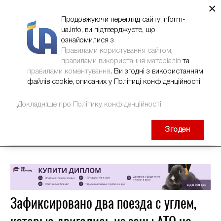
×
НОВИНИ
РЕКЛАМА
INFORM-UA
КОНТАКТИ
Продовжуючи перегляд сайту inform-
ua.info, ви підтверджуєте, що
ознайомилися з
Правилами користування сайтом
,
правилами використання матеріалів
та
правилами коментування
. Ви згодні з використанням
файлів cookie, описаних у Політиці конфіденційності.
Докладніше про Політику конфіденційності
Згоден
Зафиксировано два поезда с углем,