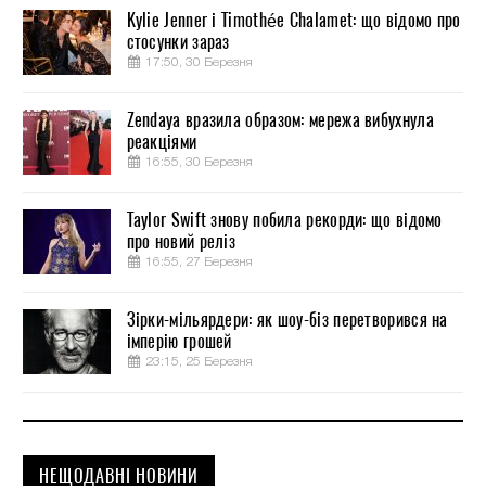
Kylie Jenner і Timothée Chalamet: що відомо про
стосунки зараз
17:50, 30 Березня
Zendaya вразила образом: мережа вибухнула
реакціями
16:55, 30 Березня
Taylor Swift знову побила рекорди: що відомо
про новий реліз
16:55, 27 Березня
Зірки-мільярдери: як шоу-біз перетворився на
імперію грошей
23:15, 25 Березня
НЕЩОДАВНІ НОВИНИ