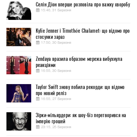
Селін Діон вперше розповіла про важку хворобу
15:46, 31 Березня
Kylie Jenner і Timothée Chalamet: що відомо про
стосунки зараз
17:50, 30 Березня
Zendaya вразила образом: мережа вибухнула
реакціями
16:55, 30 Березня
Taylor Swift знову побила рекорди: що відомо
про новий реліз
16:55, 27 Березня
Зірки-мільярдери: як шоу-біз перетворився на
імперію грошей
23:15, 25 Березня