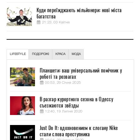
Куди переїжджають мільйонери: нові міста
багатства
21:23, 03 Квітня
LIFESTYLE
ПОДОРОЖІ
КРАСА
МОДА
Планшети: ваш універсальний помічник у
роботі та розвагах
00:53, 29 Січня 2025
В разгар курортного сезона в Одессу
съезжаются звёзды
12:40, 19 Липня 2020
Just Do It: вдохновением к слогану Nike
стали слова преступника