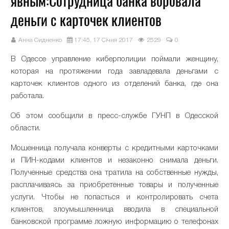
явным:Сотрудница банка воровала
деньги с карточек клиентов
Анна Сидненко
17:45, 17 Січня 2017
2529
0
В Одессе
управление киберполиции поймали женщину,
которая на протяжении года завладевала деньгами с
карточек клиентов одного из отделений банка, где она
работала.
Об этом сообщили в пресс-службе ГУНП в Одесской
области.
Мошенница получала конверты с кредитными карточками
и ПИН-кодами клиентов и незаконно снимала деньги.
Полученные средства она тратила на собственные нужды,
расплачиваясь за приобретенные товары и полученные
услуги. Чтобы не попасться и контролировать счета
клиентов, злоумышленница вводила в специальной
банковской программе ложную информацию о телефонах