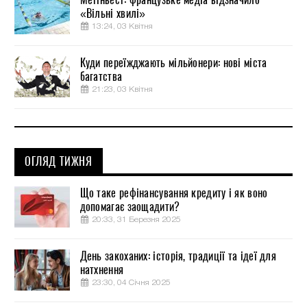
«Вільні хвилі»
13:24, 03 Квітня
Куди переїжджають мільйонери: нові міста
багатства
21:23, 03 Квітня
ОГЛЯД ТИЖНЯ
Що таке рефінансування кредиту і як воно
допомагає заощадити?
20:33, 31 Березня 2025
День закоханих: історія, традиції та ідеї для
натхнення
23:30, 04 Січня 2025