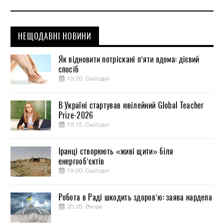
НЕЩОДАВНІ НОВИНИ
Як відновити потріскані п’яти вдома: дієвий
спосіб
19:20, Сьогодні
В Україні стартував ювілейний Global Teacher
Prize-2026
19:15, Сьогодні
Іранці створюють «живі щити» біля
енергооб’єктів
19:00, Сьогодні
Робота в Раді шкодить здоров’ю: заява нардепа
20:25, Вчора