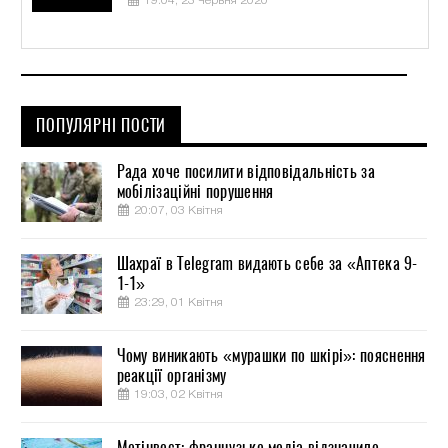
19:04, 23 Червня 2020
ПОПУЛЯРНІ ПОСТИ
Рада хоче посилити відповідальність за
мобілізаційні порушення
20:07, 03 Квітня
Шахраї в Telegram видають себе за «Аптека 9-
1-1»
23:29, 01 Квітня
Чому виникають «мурашки по шкірі»: пояснення
реакції організму
19:03, 02 Квітня
Метінвест: французьке медіа відзначило