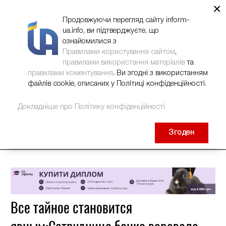
×
НОВИНИ
РЕКЛАМА
INFORM-UA
КОНТАКТИ
Продовжуючи перегляд сайту inform-
ua.info, ви підтверджуєте, що
ознайомилися з
Правилами користування сайтом
,
правилами використання матеріалів
та
правилами коментування
. Ви згодні з використанням
файлів cookie, описаних у Політиці конфіденційності.
Докладніше про Політику конфіденційності
Згоден
Все тайное становится