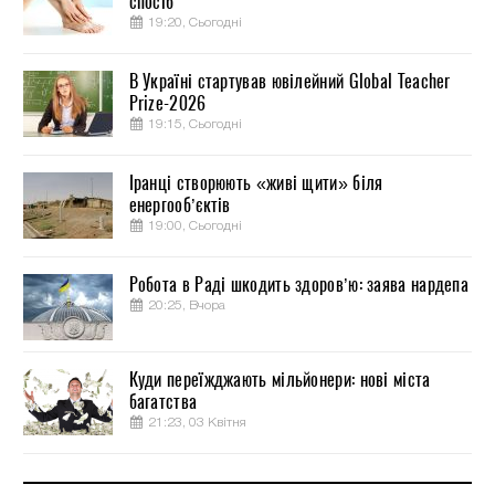
спосіб
19:20, Сьогодні
В Україні стартував ювілейний Global Teacher
Prize-2026
19:15, Сьогодні
Іранці створюють «живі щити» біля
енергооб’єктів
19:00, Сьогодні
Робота в Раді шкодить здоров’ю: заява нардепа
20:25, Вчора
Куди переїжджають мільйонери: нові міста
багатства
21:23, 03 Квітня