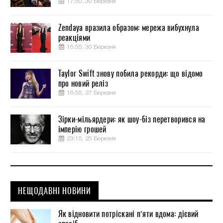
17:50, 30 Березня
Zendaya вразила образом: мережа вибухнула
реакціями
16:55, 30 Березня
Taylor Swift знову побила рекорди: що відомо
про новий реліз
16:55, 27 Березня
Зірки-мільярдери: як шоу-біз перетворився на
імперію грошей
23:15, 25 Березня
НЕЩОДАВНІ НОВИНИ
Як відновити потріскані п’яти вдома: дієвий