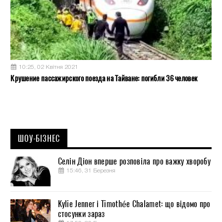
10:25, 02 Квітня 2021
Крушение пассажирского поезда на Тайване: погибли 36 человек
ШОУ-БІЗНЕС
Селін Діон вперше розповіла про важку хворобу
15:46, 31 Березня
Kylie Jenner і Timothée Chalamet: що відомо про
стосунки зараз