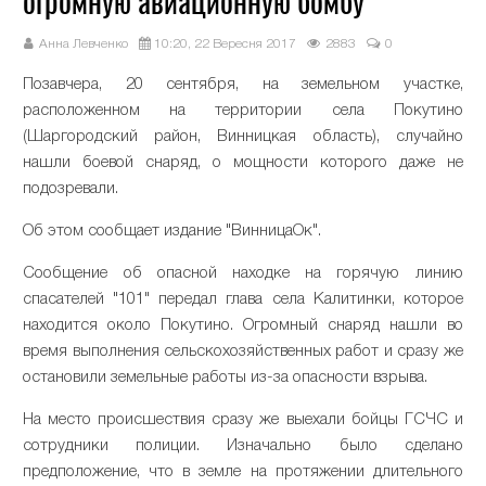
огромную авиационную бомбу
Анна Левченко
10:20, 22 Вересня 2017
2883
0
Позавчера, 20 сентября, на земельном участке,
расположенном на территории села Покутино
(Шаргородский район, Винницкая область), случайно
нашли боевой снаряд, о мощности которого даже не
подозревали.
Об этом сообщает издание "ВинницаОк".
Сообщение об опасной находке на горячую линию
спасателей "101" передал глава села Калитинки, которое
находится около Покутино. Огромный снаряд нашли во
время выполнения сельскохозяйственных работ и сразу же
остановили земельные работы из-за опасности взрыва.
На место происшествия сразу же выехали бойцы ГСЧС и
сотрудники полиции. Изначально было сделано
предположение, что в земле на протяжении длительного