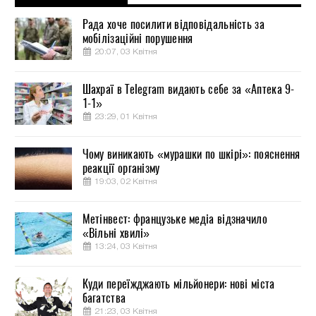
Рада хоче посилити відповідальність за
мобілізаційні порушення
20:07, 03 Квітня
Шахраї в Telegram видають себе за «Аптека 9-
1-1»
23:29, 01 Квітня
Чому виникають «мурашки по шкірі»: пояснення
реакції організму
19:03, 02 Квітня
Метінвест: французьке медіа відзначило
«Вільні хвилі»
13:24, 03 Квітня
Куди переїжджають мільйонери: нові міста
багатства
21:23, 03 Квітня