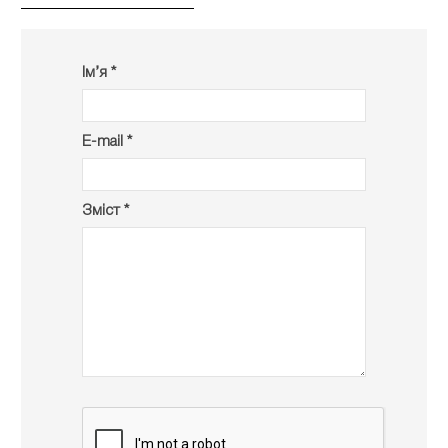
Ім’я *
E-mail *
Зміст *