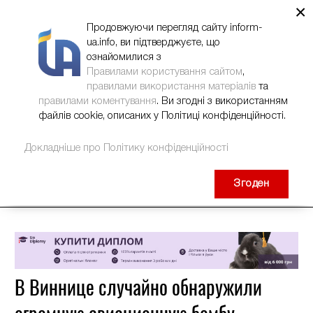
×
НОВИНИ
РЕКЛАМА
INFORM-UA
КОНТАКТИ
Продовжуючи перегляд сайту inform-
ua.info, ви підтверджуєте, що
ознайомилися з
Правилами користування сайтом
,
правилами використання матеріалів
та
правилами коментування
. Ви згодні з використанням
файлів cookie, описаних у Політиці конфіденційності.
Докладніше про Політику конфіденційності
Згоден
В Виннице случайно обнаружили