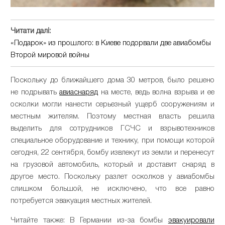
Читати далі:
«Подарок» из прошлого: в Киеве подорвали две авиабомбы
Второй мировой войны
Поскольку до ближайшего дома 30 метров, было решено
не подрывать
авиаснаряд
на месте, ведь волна взрыва и ее
осколки могли нанести серьезный ущерб сооружениям и
местным жителям. Поэтому местная власть решила
выделить для сотрудников ГСЧС и взрывотехников
специальное оборудование и технику, при помощи которой
сегодня, 22 сентября, бомбу извлекут из земли и перенесут
на грузовой автомобиль, который и доставит снаряд в
другое место. Поскольку разлет осколков у авиабомбы
слишком большой, не исключено, что все равно
потребуется эвакуация местных жителей.
Читайте также: В Германии из-за бомбы
эвакуировали