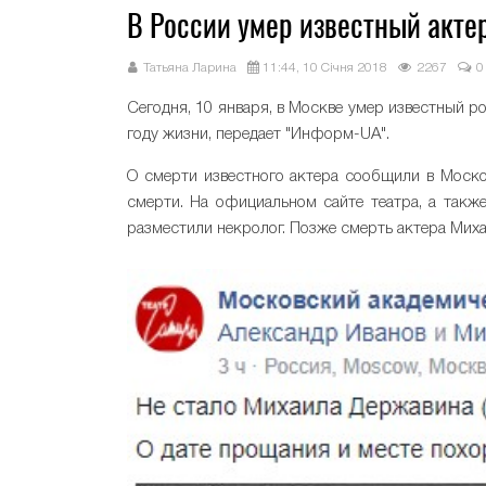
В России умер известный акте
Татьяна Ларина
11:44, 10 Січня 2018
2267
0
Сегодня, 10 января, в Москве умер известный р
году жизни, передает "Информ-UA".
О смерти известного актера сообщили в Москов
смерти. На официальном сайте театра, а такж
разместили некролог. Позже смерть актера Миха