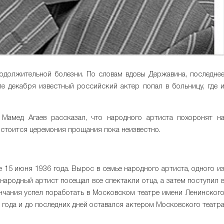
родолжительной болезни. По словам вдовы Державина, последне
е декабря известный российский актер попал в больницу, где 
Мамед Агаев рассказал, что народного артиста похоронят н
остоится церемония прощания пока неизвестно.
15 июня 1936 года. Вырос в семье народного артиста, одного и
народный артист посещал все спектакли отца, а затем поступил 
нчания успел поработать в Московском театре имени Ленинског
8 года и до последних дней оставался актером Московского театр