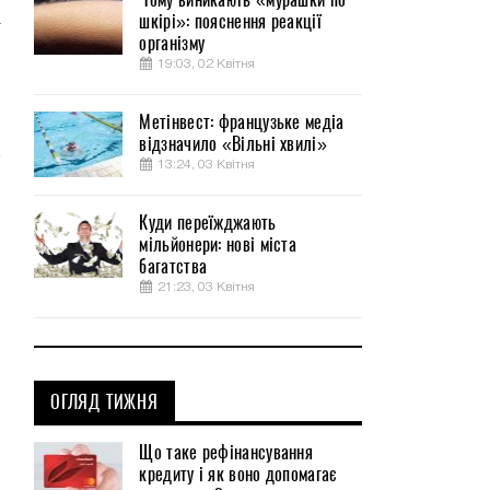
шкірі»: пояснення реакції
т
організму
я
19:03, 02 Квітня
Метінвест: французьке медіа
відзначило «Вільні хвилі»
13:24, 03 Квітня
Куди переїжджають
мільйонери: нові міста
багатства
21:23, 03 Квітня
ОГЛЯД ТИЖНЯ
Що таке рефінансування
кредиту і як воно допомагає