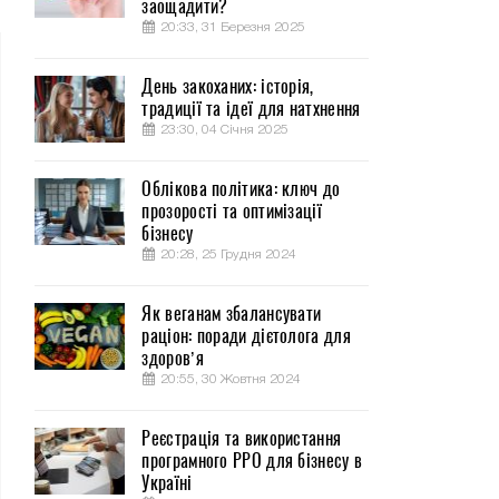
заощадити?
20:33, 31 Березня 2025
День закоханих: історія,
традиції та ідеї для натхнення
23:30, 04 Січня 2025
Облікова політика: ключ до
прозорості та оптимізації
бізнесу
20:28, 25 Грудня 2024
Як веганам збалансувати
раціон: поради дієтолога для
здоров’я
20:55, 30 Жовтня 2024
Реєстрація та використання
програмного РРО для бізнесу в
Україні