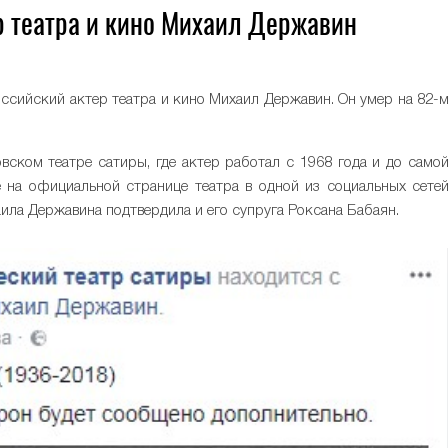
р театра и кино Михаил Державин
оссийский актер театра и кино Михаил Державин. Он умер на 82-
ском театре сатиры, где актер работал с 1968 года и до само
е на официальной странице театра в одной из социальных сете
ила Державина подтвердила и его супруга Роксана Бабаян.