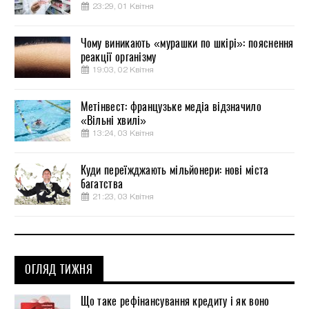
23:29, 01 Квітня
Чому виникають «мурашки по шкірі»: пояснення
реакції організму
19:03, 02 Квітня
Метінвест: французьке медіа відзначило
«Вільні хвилі»
13:24, 03 Квітня
Куди переїжджають мільйонери: нові міста
багатства
21:23, 03 Квітня
ОГЛЯД ТИЖНЯ
Що таке рефінансування кредиту і як воно