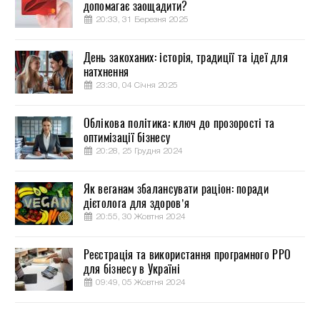
допомагає заощадити?
20:33, 31 Березня 2025
День закоханих: історія, традиції та ідеї для
натхнення
23:30, 04 Січня 2025
Облікова політика: ключ до прозорості та
оптимізації бізнесу
20:28, 25 Грудня 2024
Як веганам збалансувати раціон: поради
дієтолога для здоров’я
20:55, 30 Жовтня 2024
Реєстрація та використання програмного РРО
для бізнесу в Україні
09:49, 05 Жовтня 2024