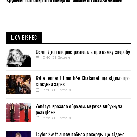
Крушение пассажирского поезда на Тайване: погибли 36 человек
ШОУ-БІЗНЕС
Селін Діон вперше розповіла про важку хворобу
15:46, 31 Березня
Kylie Jenner і Timothée Chalamet: що відомо про
стосунки зараз
17:50, 30 Березня
Zendaya вразила образом: мережа вибухнула
реакціями
16:55, 30 Березня
Taylor Swift знову побила рекорди: що відомо