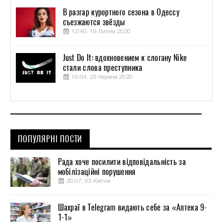
В разгар курортного сезона в Одессу
съезжаются звёзды
12:40, 19 Липня 2020
Just Do It: вдохновением к слогану Nike
стали слова преступника
19:04, 23 Червня 2020
ПОПУЛЯРНІ ПОСТИ
Рада хоче посилити відповідальність за
мобілізаційні порушення
20:07, 03 Квітня
Шахраї в Telegram видають себе за «Аптека 9-
1-1»