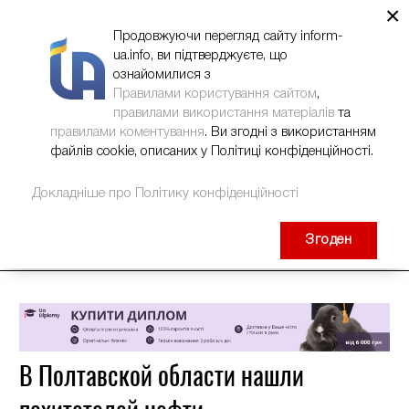
×
НОВИНИ
РЕКЛАМА
INFORM-UA
КОНТАКТИ
Продовжуючи перегляд сайту inform-
ua.info, ви підтверджуєте, що
ознайомилися з
Правилами користування сайтом
,
правилами використання матеріалів
та
правилами коментування
. Ви згодні з використанням
файлів cookie, описаних у Політиці конфіденційності.
Докладніше про Політику конфіденційності
Згоден
В Полтавской области нашли