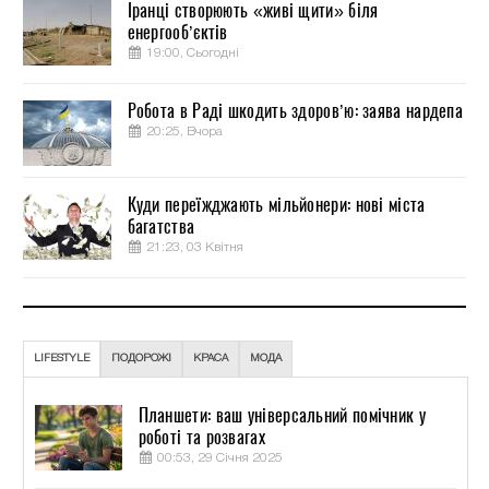
Іранці створюють «живі щити» біля
енергооб’єктів
19:00, Сьогодні
Робота в Раді шкодить здоров’ю: заява нардепа
20:25, Вчора
Куди переїжджають мільйонери: нові міста
багатства
21:23, 03 Квітня
LIFESTYLE
ПОДОРОЖІ
КРАСА
МОДА
Планшети: ваш універсальний помічник у
роботі та розвагах
00:53, 29 Січня 2025