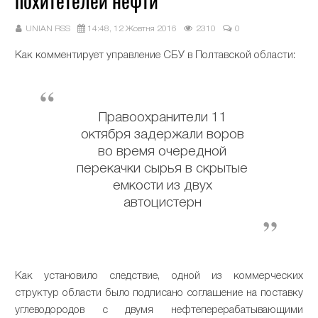
похитетелей нефти
UNIAN RSS
14:48, 12 Жовтня 2016
2310
0
Как комментирует управление СБУ в Полтавской области:
Правоохранители 11
октября задержали воров
во время очередной
перекачки сырья в скрытые
емкости из двух
автоцистерн
Как установило следствие, одной из коммерческих
структур области было подписано соглашение на поставку
углеводородов с двумя нефтеперерабатывающими