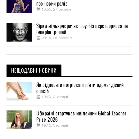
про новий реліз
16:55, 27 Березня
Зірки-мільярдери: як шоу-біз перетворився на
імперію грошей
23:15, 25 Березня
НЕЩОДАВНІ НОВИНИ
Як відновити потріскані п’яти вдома: дієвий
спосіб
19:20, Сьогодні
В Україні стартував ювілейний Global Teacher
Prize-2026
19:15, Сьогодні