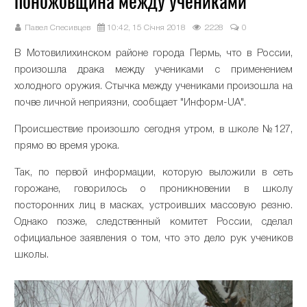
поножовщина между учениками
Павел Спесивцев
10:42, 15 Січня 2018
2228
0
В Мотовилихинском районе города Пермь, что в России,
произошла драка между учениками с применением
холодного оружия. Стычка между учениками произошла на
почве личной неприязни, сообщает "Информ-UA".
Происшествие произошло сегодня утром, в школе №127,
прямо во время урока.
Так, по первой информации, которую выложили в сеть
горожане, говорилось о проникновении в школу
посторонних лиц в масках, устроивших массовую резню.
Однако позже, следственный комитет России, сделал
официальное заявления о том, что это дело рук учеников
школы.