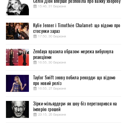
Селін Діон вперше розповіла про важку хворобу
15:46, 31 Березня
Kylie Jenner і Timothée Chalamet: що відомо про
стосунки зараз
17:50, 30 Березня
Zendaya вразила образом: мережа вибухнула
реакціями
16:55, 30 Березня
Taylor Swift знову побила рекорди: що відомо
про новий реліз
16:55, 27 Березня
Зірки-мільярдери: як шоу-біз перетворився на
імперію грошей
23:15, 25 Березня