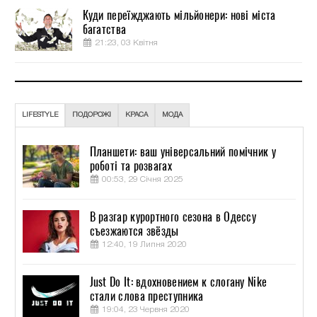
Куди переїжджають мільйонери: нові міста
багатства
21:23, 03 Квітня
LIFESTYLE
ПОДОРОЖІ
КРАСА
МОДА
Планшети: ваш універсальний помічник у
роботі та розвагах
00:53, 29 Січня 2025
В разгар курортного сезона в Одессу
съезжаются звёзды
12:40, 19 Липня 2020
Just Do It: вдохновением к слогану Nike
стали слова преступника
19:04, 23 Червня 2020