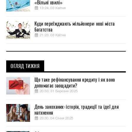
«Вільні хвилі»
13:24, 03 Квітня
Куди переїжджають мільйонери: нові міста
багатства
21:23, 03 Квітня
ОГЛЯД ТИЖНЯ
Що таке рефінансування кредиту і як воно
допомагає заощадити?
20:33, 31 Березня 2025
День закоханих: історія, традиції та ідеї для
натхнення
23:30, 04 Січня 2025