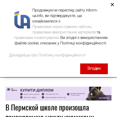
×
НОВИНИ
РЕКЛАМА
INFORM-UA
КОНТАКТИ
Продовжуючи перегляд сайту inform-
ua.info, ви підтверджуєте, що
ознайомилися з
Правилами користування сайтом
,
правилами використання матеріалів
та
правилами коментування
. Ви згодні з використанням
файлів cookie, описаних у Політиці конфіденційності.
Докладніше про Політику конфіденційності
Згоден
В Пермской школе произошла