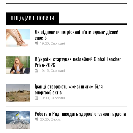
НЕЩОДАВНІ НОВИНИ
Як відновити потріскані п’яти вдома: дієвий
спосіб
19:20, Сьогодні
В Україні стартував ювілейний Global Teacher
Prize-2026
19:15, Сьогодні
Іранці створюють «живі щити» біля
енергооб’єктів
19:00, Сьогодні
Робота в Раді шкодить здоров’ю: заява нардепа
20:25, Вчора