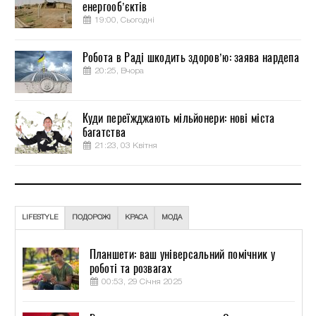
енергооб’єктів
19:00, Сьогодні
Робота в Раді шкодить здоров’ю: заява нардепа
20:25, Вчора
Куди переїжджають мільйонери: нові міста
багатства
21:23, 03 Квітня
LIFESTYLE
ПОДОРОЖІ
КРАСА
МОДА
Планшети: ваш універсальний помічник у
роботі та розвагах
00:53, 29 Січня 2025