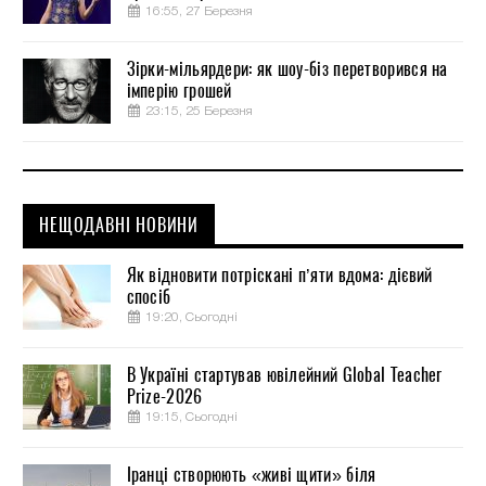
16:55, 27 Березня
Зірки-мільярдери: як шоу-біз перетворився на
імперію грошей
23:15, 25 Березня
НЕЩОДАВНІ НОВИНИ
Як відновити потріскані п’яти вдома: дієвий
спосіб
19:20, Сьогодні
В Україні стартував ювілейний Global Teacher
Prize-2026
19:15, Сьогодні
Іранці створюють «живі щити» біля