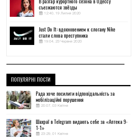
В разгар курортного сезона в Одессу
съезжаются звёзды
12:40, 19 Липня 2020
Just Do It: вдохновением к слогану Nike
стали слова преступника
19:04, 23 Червня 2020
ПОПУЛЯРНІ ПОСТИ
Рада хоче посилити відповідальність за
мобілізаційні порушення
20:07, 03 Квітня
Шахраї в Telegram видають себе за «Аптека 9-
1-1»
23:29, 01 Квітня