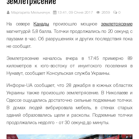
землетрясение
Маргарита Мельничук
13:41, 09 Січня 2017
2659
0
На севере
Канады
произошло мощное
землетрясение
магнитудой 5,8 балла. Толчки продолжались по 20 секунд с
паузами в час. Об разрушениях и других последствия пока
не сообщат.
Землетрясение началось вчера в 17:45 примерно 89
километров к юго-востоку от инуитского поселения в
Нунавут, сообщает Консульская служба Украины.
Информ-UA сообщает, что 28 декабря в южных областях
Украины также произошло землетрясение. В Николаеве и
Одессе ощущались достаточно сильные подземные толчки.
В домах людей вибрировала мебель, в стенах старых
зданий образовались щели и расколы. Подземные толчки
продолжались недолго - от 30 секунд до минуты.