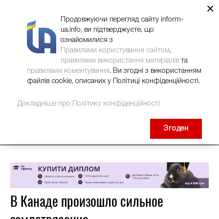
×
НОВИНИ
РЕКЛАМА
INFORM-UA
КОНТАКТИ
Продовжуючи перегляд сайту inform-
ua.info, ви підтверджуєте, що
ознайомилися з
Правилами користування сайтом
,
правилами використання матеріалів
та
правилами коментування
. Ви згодні з використанням
файлів cookie, описаних у Політиці конфіденційності.
Докладніше про Політику конфіденційності
Згоден
В Канаде произошло сильное