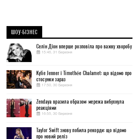
ШОУ-БІЗНЕС
Селін Діон вперше розповіла про важку хворобу
15:46, 31 Березня
Kylie Jenner і Timothée Chalamet: що відомо про
стосунки зараз
17:50, 30 Березня
Zendaya вразила образом: мережа вибухнула
реакціями
16:55, 30 Березня
Taylor Swift знову побила рекорди: що відомо
про новий реліз