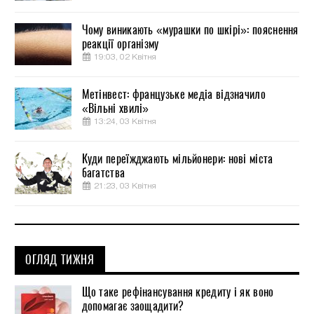
Чому виникають «мурашки по шкірі»: пояснення
реакції організму
19:03, 02 Квітня
Метінвест: французьке медіа відзначило
«Вільні хвилі»
13:24, 03 Квітня
Куди переїжджають мільйонери: нові міста
багатства
21:23, 03 Квітня
ОГЛЯД ТИЖНЯ
Що таке рефінансування кредиту і як воно
допомагає заощадити?