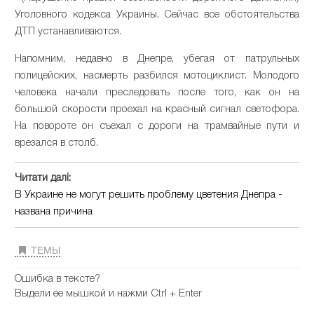
Уголовного кодекса Украины. Сейчас все обстоятельства
ДТП устанавливаются.
Напомним, недавно в Днепре, убегая от патрульных
полицейских, насмерть разбился мотоциклист. Молодого
человека начали преследовать после того, как он на
большой скорости проехал на красный сигнал светофора.
На повороте он съехал с дороги на трамвайные пути и
врезался в столб.
Читати далі:
В Украине не могут решить проблему цветения Днепра -
названа причина
ТЕМЫ
Ошибка в тексте?
Выдели ее мышкой и нажми Ctrl + Enter