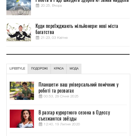
20:25, Вчора
Куди переїжджають мільйонери: нові міста
багатства
21:23, 03 Квітня
LIFESTYLE
ПОДОРОЖІ
КРАСА
МОДА
Планшети: ваш універсальний помічник у
роботі та розвагах
00:53, 29 Січня 2025
В разгар курортного сезона в Одессу
съезжаются звёзды
12:40, 19 Липня 2020