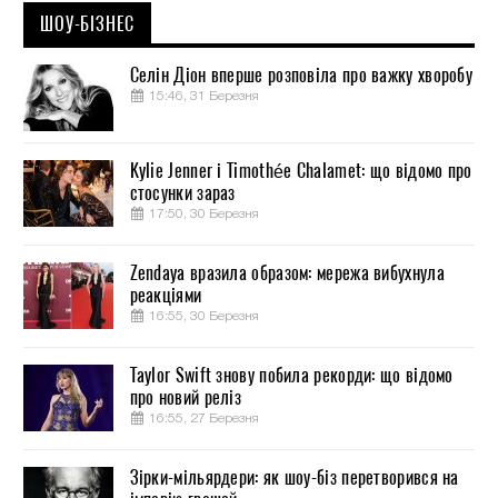
ШОУ-БІЗНЕС
Селін Діон вперше розповіла про важку хворобу
15:46, 31 Березня
Kylie Jenner і Timothée Chalamet: що відомо про
стосунки зараз
17:50, 30 Березня
Zendaya вразила образом: мережа вибухнула
реакціями
16:55, 30 Березня
Taylor Swift знову побила рекорди: що відомо
про новий реліз
16:55, 27 Березня
Зірки-мільярдери: як шоу-біз перетворився на