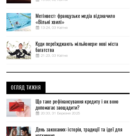
Метінвест: французьке медіа відзначило
«Вільні хвилі»
13:24, 03 Квітня
Куди переїжджають мільйонери: нові міста
багатства
21:23, 03 Квітня
ОГЛЯД ТИЖНЯ
Що таке рефінансування кредиту і як воно
допомагає заощадити?
20:33, 31 Березня 2025
День закоханих: історія, традиції та ідеї для
натхнення