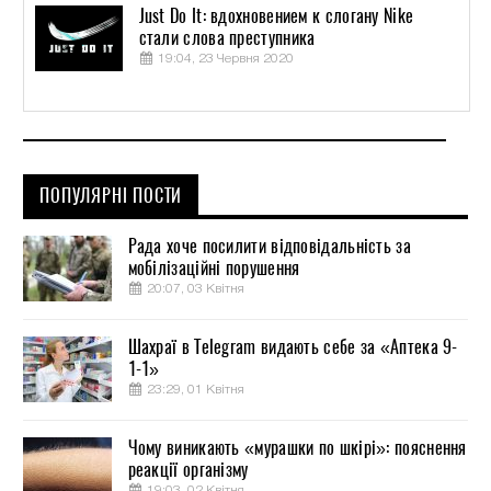
Just Do It: вдохновением к слогану Nike
стали слова преступника
19:04, 23 Червня 2020
ПОПУЛЯРНІ ПОСТИ
Рада хоче посилити відповідальність за
мобілізаційні порушення
20:07, 03 Квітня
Шахраї в Telegram видають себе за «Аптека 9-
1-1»
23:29, 01 Квітня
Чому виникають «мурашки по шкірі»: пояснення
реакції організму
19:03, 02 Квітня