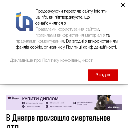
×
НОВИНИ
РЕКЛАМА
INFORM-UA
КОНТАКТИ
Продовжуючи перегляд сайту inform-
ua.info, ви підтверджуєте, що
ознайомилися з
Правилами користування сайтом
,
правилами використання матеріалів
та
правилами коментування
. Ви згодні з використанням
файлів cookie, описаних у Політиці конфіденційності.
Докладніше про Політику конфіденційності
Згоден
В Днепре произошло смертельное