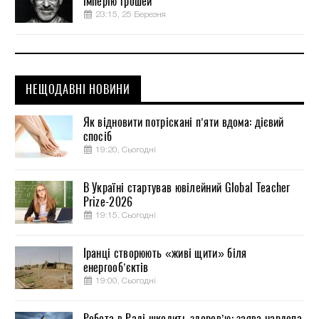
імперію грошей
23:15, 25 Березня
НЕЩОДАВНІ НОВИНИ
Як відновити потріскані п’яти вдома: дієвий
спосіб
19:20, Сьогодні
В Україні стартував ювілейний Global Teacher
Prize-2026
19:15, Сьогодні
Іранці створюють «живі щити» біля
енергооб’єктів
19:00, Сьогодні
Робота в Раді шкодить здоров’ю: заява нардепа