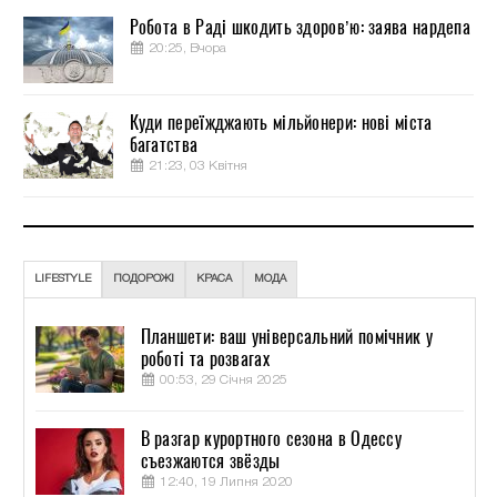
Робота в Раді шкодить здоров’ю: заява нардепа
20:25, Вчора
Куди переїжджають мільйонери: нові міста
багатства
21:23, 03 Квітня
LIFESTYLE
ПОДОРОЖІ
КРАСА
МОДА
Планшети: ваш універсальний помічник у
роботі та розвагах
00:53, 29 Січня 2025
В разгар курортного сезона в Одессу
съезжаются звёзды
12:40, 19 Липня 2020