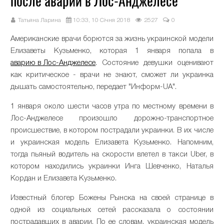
после аварии в Лос-Анджелесе
Татьяна Ларина
10:33, 10 Січня 2018
2527
0
Американские врачи борются за жизнь украинской модели
Елизаветы Кузьменко, которая 1 января попала в
аварию в Лос-Анджелесе
. Состояние девушки оценивают
как критическое - врачи не знают, сможет ли украинка
дышать самостоятельно, передает "Информ-UA".
1 января около шести часов утра по местному времени в
Лос-Анджелесе произошло дорожно-транспортное
происшествие, в котором пострадали украинки. В их числе
и украинская модель Елизавета Кузьменко. Напомним,
тогда пьяный водитель на скорости влетел в такси Uber, в
котором находились украинки Инга Шевченко, Наталья
Кордан и Елизавета Кузьменко.
Известный блогер Божены Рынска на своей странице в
одной из социальных сетей рассказала о состоянии
пострадавших в аварии. По ее словам, украинская модель