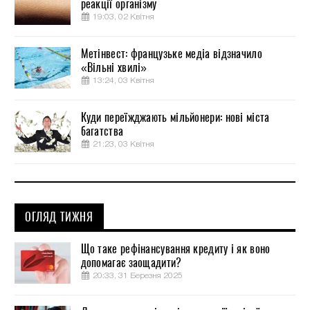
реакції організму
19:03, 02 Квітня
Метінвест: французьке медіа відзначило
«Вільні хвилі»
13:24, 03 Квітня
Куди переїжджають мільйонери: нові міста
багатства
21:23, 03 Квітня
ОГЛЯД ТИЖНЯ
Що таке рефінансування кредиту і як воно
допомагає заощадити?
20:33, 31 Березня 2025