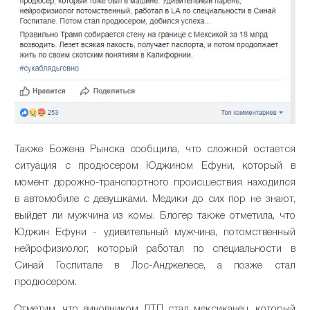
Также Божена Рынска сообщила, что сложной остается
ситуация с продюсером Юджином Ефуни, который в
момент дорожно-транспортного происшествия находился
в автомобиле с девушками. Медики до сих пор не знают,
выйдет ли мужчина из комы. Блогер также отметила, что
Юджин Ефуни - удивительный мужчина, потомственный
нейрофизиолог, который работал по специальности в
Синай Госпитале в Лос-Анджелесе, а позже стал
продюсером.
Отметим, что виновником ДТП стал мексиканец, который