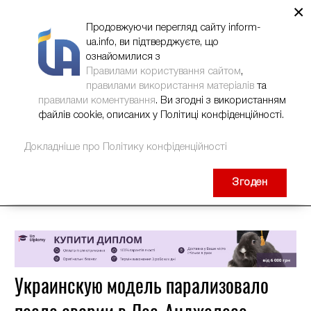
×
НОВИНИ
РЕКЛАМА
INFORM-UA
КОНТАКТИ
Продовжуючи перегляд сайту inform-
ua.info, ви підтверджуєте, що
ознайомилися з
Правилами користування сайтом
,
правилами використання матеріалів
та
правилами коментування
. Ви згодні з використанням
файлів cookie, описаних у Політиці конфіденційності.
Докладніше про Політику конфіденційності
Згоден
Украинскую модель парализовало