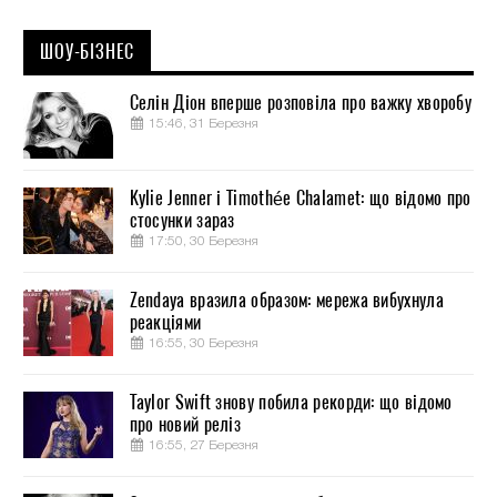
ШОУ-БІЗНЕС
Селін Діон вперше розповіла про важку хворобу
15:46, 31 Березня
Kylie Jenner і Timothée Chalamet: що відомо про
стосунки зараз
17:50, 30 Березня
Zendaya вразила образом: мережа вибухнула
реакціями
16:55, 30 Березня
Taylor Swift знову побила рекорди: що відомо
про новий реліз
16:55, 27 Березня