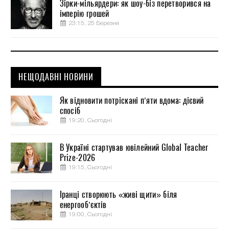
Зірки-мільярдери: як шоу-біз перетворився на
імперію грошей
23:15, 25 Березня
НЕЩОДАВНІ НОВИНИ
Як відновити потріскані п’яти вдома: дієвий
спосіб
19:20, Сьогодні
В Україні стартував ювілейний Global Teacher
Prize-2026
19:15, Сьогодні
Іранці створюють «живі щити» біля
енергооб’єктів
19:00, Сьогодні