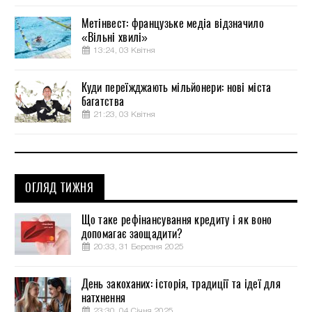
Метінвест: французьке медіа відзначило
«Вільні хвилі»
13:24, 03 Квітня
Куди переїжджають мільйонери: нові міста
багатства
21:23, 03 Квітня
ОГЛЯД ТИЖНЯ
Що таке рефінансування кредиту і як воно
допомагає заощадити?
20:33, 31 Березня 2025
День закоханих: історія, традиції та ідеї для
натхнення
23:30, 04 Січня 2025