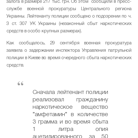
залога в размере 217 тыс. грн. Об этом сообщили в пресс-
службе военной прокуратуры Центрального региона
Украины. Лейтенанту полиции сообщено о подозрении по ч.
3 ст. 307 УК Украины (незаконный сбыт наркотических
средств в особо крупных размерах).
Как сообщалось, 29 сентября военная прокуратура
заявила о задержании инспектора Управления патрульной
полиции в Киеве во время очередного сбыта наркотических
средств.
Сначала лейтенант полиции
реализовал гражданину
наркотическое вещество
”амфетамин” в количестве
3 грамма и во время сбыта
1 литра опия
ацетилированного за 50