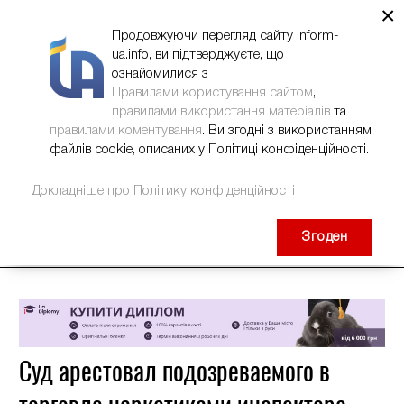
×
НОВИНИ
РЕКЛАМА
INFORM-UA
КОНТАКТИ
Продовжуючи перегляд сайту inform-
ua.info, ви підтверджуєте, що
ознайомилися з
Правилами користування сайтом
,
правилами використання матеріалів
та
правилами коментування
. Ви згодні з використанням
файлів cookie, описаних у Політиці конфіденційності.
Докладніше про Політику конфіденційності
Згоден
Суд арестовал подозреваемого в