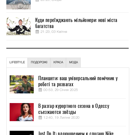
Куди переїжджають мільйонери: нові міста
багатства
21:23, 03 Квітня
LIFESTYLE
ПОДОРОЖІ
КРАСА
МОДА
Планшети: ваш універсальний помічник у
роботі та розвагах
00:53, 29 Січня 2025
В разгар курортного сезона в Одессу
съезжаются звёзды
12:40, 19 Липня 2020
Just Do It: вдохновением к слогану Nike