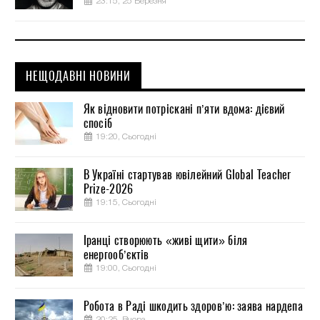
23:15, 25 Березня
НЕЩОДАВНІ НОВИНИ
Як відновити потріскані п’яти вдома: дієвий
спосіб
19:20, Сьогодні
В Україні стартував ювілейний Global Teacher
Prize-2026
19:15, Сьогодні
Іранці створюють «живі щити» біля
енергооб’єктів
19:00, Сьогодні
Робота в Раді шкодить здоров’ю: заява нардепа
20:25, Вчора