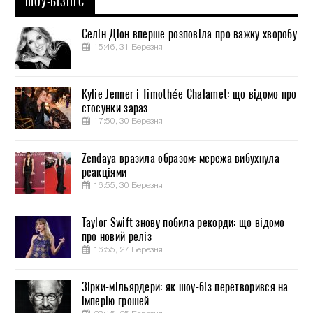
ШОУ-БІЗНЕС
Селін Діон вперше розповіла про важку хворобу
15:46, 31 Березня
Kylie Jenner і Timothée Chalamet: що відомо про
стосунки зараз
17:50, 30 Березня
Zendaya вразила образом: мережа вибухнула
реакціями
16:55, 30 Березня
Taylor Swift знову побила рекорди: що відомо
про новий реліз
16:55, 27 Березня
Зірки-мільярдери: як шоу-біз перетворився на
імперію грошей