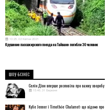
10:25, 02 Квітня 2021
Крушение пассажирского поезда на Тайване: погибли 36 человек
ШОУ-БІЗНЕС
Селін Діон вперше розповіла про важку хворобу
15:46, 31 Березня
Kylie Jenner і Timothée Chalamet: що відомо про