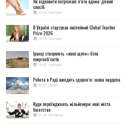
Як відновити потріскані п’яти вдома: дієвий
спосіб
19:20, Сьогодні
В Україні стартував ювілейний Global Teacher
Prize-2026
19:15, Сьогодні
Іранці створюють «живі щити» біля
енергооб’єктів
19:00, Сьогодні
Робота в Раді шкодить здоров’ю: заява нардепа
20:25, Вчора
Куди переїжджають мільйонери: нові міста
багатства
21:23, 03 Квітня