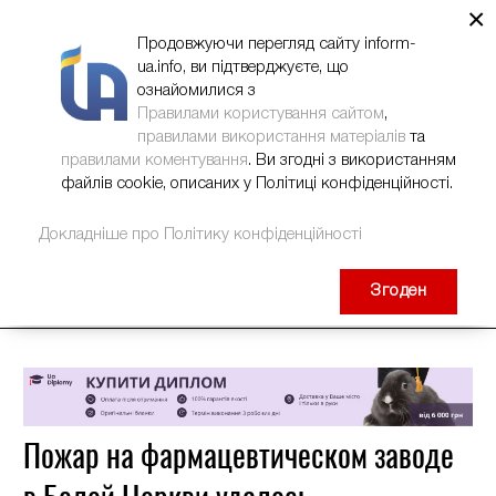
×
НОВИНИ
РЕКЛАМА
INFORM-UA
КОНТАКТИ
Продовжуючи перегляд сайту inform-
ua.info, ви підтверджуєте, що
ознайомилися з
Правилами користування сайтом
,
правилами використання матеріалів
та
правилами коментування
. Ви згодні з використанням
файлів cookie, описаних у Політиці конфіденційності.
Докладніше про Політику конфіденційності
Згоден
Пожар на фармацевтическом заводе