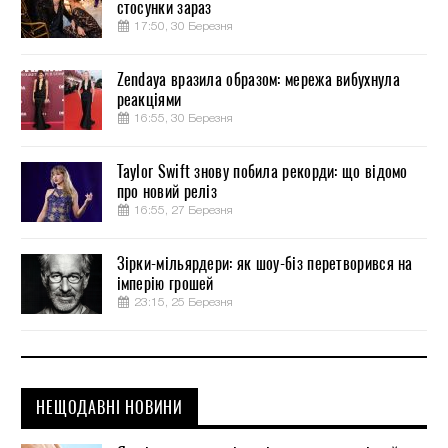
стосунки зараз
17:50, 30 Березня
Zendaya вразила образом: мережа вибухнула
реакціями
16:55, 30 Березня
Taylor Swift знову побила рекорди: що відомо
про новий реліз
16:55, 27 Березня
Зірки-мільярдери: як шоу-біз перетворився на
імперію грошей
23:15, 25 Березня
НЕЩОДАВНІ НОВИНИ