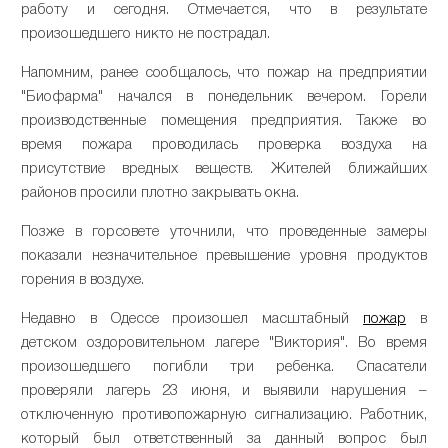
работу и сегодня. Отмечается, что в результате
произошедшего никто не пострадал.
Напомним, ранее сообщалось, что пожар на предприятии
"Биофарма" начался в понедельник вечером. Горели
производственные помещения предприятия. Также во
время пожара проводилась проверка воздуха на
присутствие вредных веществ. Жителей ближайших
районов просили плотно закрывать окна.
Позже в горсовете уточнили, что проведенные замеры
показали незначительное превышение уровня продуктов
горения в воздухе.
Недавно в Одессе произошел масштабный
пожар
в
детском оздоровительном лагере "Виктория". Во время
произошедшего погибли три ребенка. Спасатели
проверяли лагерь 23 июня, и выявили нарушения –
отключенную противопожарную сигнализацию. Работник,
который был ответственный за данный вопрос был