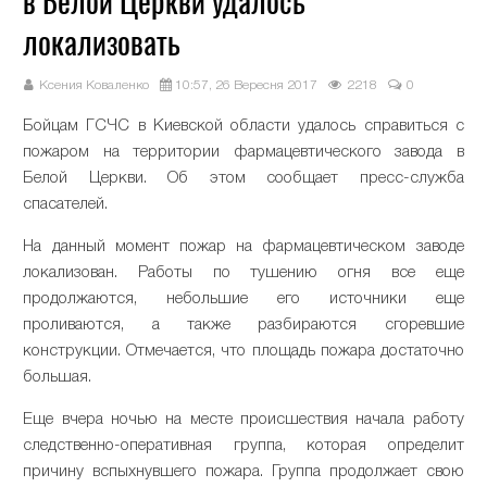
в Белой Церкви удалось
локализовать
Ксения Коваленко
10:57, 26 Вересня 2017
2218
0
Бойцам ГСЧС в Киевской области удалось справиться с
пожаром на территории фармацевтического завода в
Белой Церкви. Об этом сообщает пресс-служба
спасателей.
На данный момент пожар на фармацевтическом заводе
локализован. Работы по тушению огня все еще
продолжаются, небольшие его источники еще
проливаются, а также разбираются сгоревшие
конструкции. Отмечается, что площадь пожара достаточно
большая.
Еще вчера ночью на месте происшествия начала работу
следственно-оперативная группа, которая определит
причину вспыхнувшего пожара. Группа продолжает свою