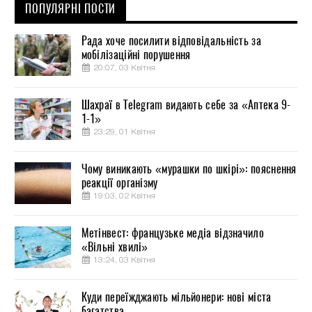
ПОПУЛЯРНІ ПОСТИ
Рада хоче посилити відповідальність за
мобілізаційні порушення
20:07, 03 Квітня
Шахраї в Telegram видають себе за «Аптека 9-
1-1»
23:29, 01 Квітня
Чому виникають «мурашки по шкірі»: пояснення
реакції організму
19:03, 02 Квітня
Метінвест: французьке медіа відзначило
«Вільні хвилі»
13:24, 03 Квітня
Куди переїжджають мільйонери: нові міста
багатства