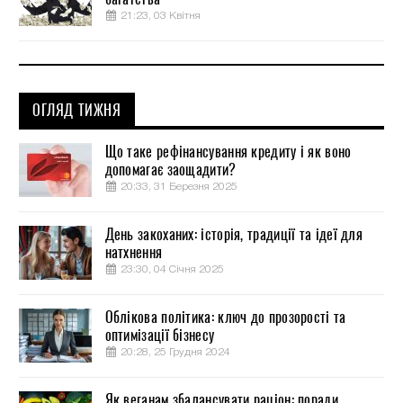
21:23, 03 Квітня
ОГЛЯД ТИЖНЯ
Що таке рефінансування кредиту і як воно
допомагає заощадити?
20:33, 31 Березня 2025
День закоханих: історія, традиції та ідеї для
натхнення
23:30, 04 Січня 2025
Облікова політика: ключ до прозорості та
оптимізації бізнесу
20:28, 25 Грудня 2024
Як веганам збалансувати раціон: поради