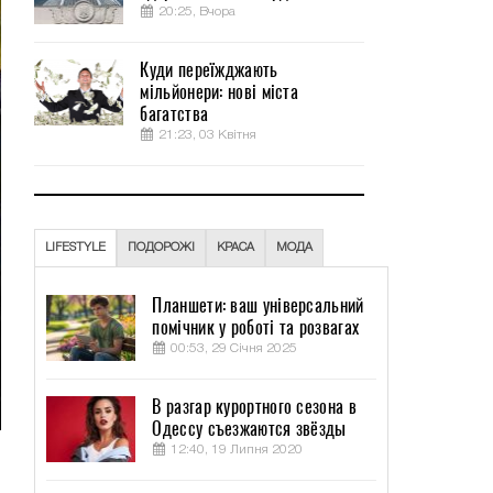
20:25, Вчора
Куди переїжджають
мільйонери: нові міста
багатства
21:23, 03 Квітня
LIFESTYLE
ПОДОРОЖІ
КРАСА
МОДА
Планшети: ваш універсальний
помічник у роботі та розвагах
00:53, 29 Січня 2025
В разгар курортного сезона в
Одессу съезжаются звёзды
12:40, 19 Липня 2020
и