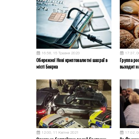
16:58, 15 Травня 2023
17:37, 
Обережно! Нові криптовалютні шахраї в
Группа ро
місті Боярка
выходит на
12:00, 11 Квітня 2021
17:02, 