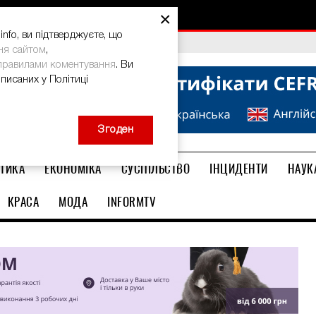
×
nfo, ви підтверджуєте, що
bal Teacher Prize-2026
ня сайтом
,
правилами коментування
. Ви
описаних у Політиці
Згоден
ТИКА
ЕКОНОМІКА
СУСПІЛЬСТВО
ІНЦИДЕНТИ
НАУК
КРАСА
МОДА
INFORMTV