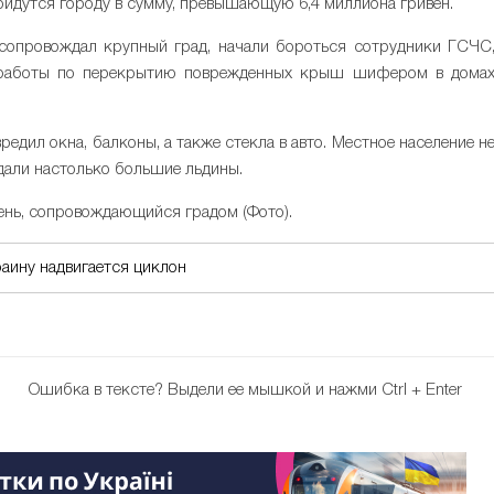
ойдутся городу в сумму, превышающую 6,4 миллиона гривен.
 сопровождал крупный град, начали бороться сотрудники ГСЧС
 работы по перекрытию поврежденных крыш шифером в дома
редил окна, балконы, а также стекла в авто. Местное население н
адали настолько большие льдины.
нь, сопровождающийся градом (Фото).
раину надвигается циклон
Ошибка в тексте?
Выдели ее мышкой и нажми Ctrl + Enter