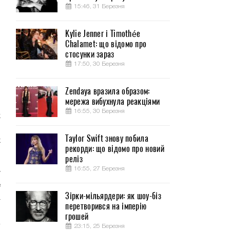
15:46, 31 Березня
Kylie Jenner і Timothée
Chalamet: що відомо про
о
стосунки зараз
17:50, 30 Березня
Zendaya вразила образом:
мережа вибухнула реакціями
,
16:55, 30 Березня
ж
о
Taylor Swift знову побила
х
рекорди: що відомо про новий
реліз
16:55, 27 Березня
у
е
Зірки-мільярдери: як шоу-біз
а
перетворився на імперію
грошей
23:15, 25 Березня