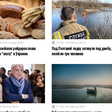
08 Листопада 2021
19:50, 12 Квітня 2021
ссийских рейдеров снова
Под Полтавой лодку затянуло под дамбу,
 "охоту" в Украине
погибли три человека
05 Квітня 2021
11:19, 05 Квітня 2021