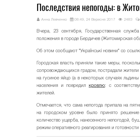
Последствия непогоды: в Жит
Анна Левченко
08:49, 24 Вересня 2017
2483
Вчера, 23 сентября, Государственная служб
положения в городе Бердичев (Житомирская обл
Об этом сообщают "Українські новини" со ссыл
Городская власть приняли такие меры, поскольк
сопровождающихся градом, пострадали жители 
на гусиное яйцо (а в некоторых случаях льдин
населения и повредил
кровлю
: с соответст
жителей.
Отмечается, что сама непогода припала на пятн
на городском уровне было принято решение 
количество ущерба, нанесенного непогодой, бу
режим оперативного реагирования и готовности