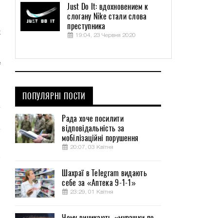
Just Do It: вдохновением к
слогану Nike стали слова
,
преступника
х
19:04, 23 Червня 2020
е
ПОПУЛЯРНІ ПОСТИ
Рада хоче посилити
відповідальність за
мобілізаційні порушення
20:07, 03 Квітня
Шахраї в Telegram видають
себе за «Аптека 9-1-1»
23:29, 01 Квітня
Чому виникають «мурашки по