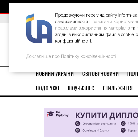
НОВИНИ
РЕКЛАМА
INFORM-UA
КОНТАКТИ
Продовжуючи перегляд сайту inform-ua.i
ВИБІР РЕДАКЦІЇ
В Україні стартував ювілейний Glo
ознайомилися з
Правилами користуван
правилами використання матеріалів
та
згодні з використанням файлів cookie, 
конфіденційності.
Докладніше про Політику конфіденційності
НОВИНИ УКРАЇНИ
СВІТОВІ НОВИНИ
ПОЛІ
ПОДОРОЖІ
ШОУ-БІЗНЕС
СТИЛЬ ЖИТТЯ