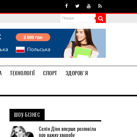
А
ТЕХНОЛОГІЇ
СПОРТ
ЗДОРОВ'Я
ШОУ-БІЗНЕС
Селін Діон вперше розповіла
про важку хворобу