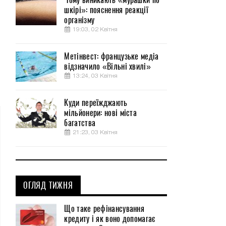
шкірі»: пояснення реакції
організму
19:03, 02 Квітня
Метінвест: французьке медіа
відзначило «Вільні хвилі»
13:24, 03 Квітня
Куди переїжджають
мільйонери: нові міста
багатства
21:23, 03 Квітня
ОГЛЯД ТИЖНЯ
Що таке рефінансування
кредиту і як воно допомагає