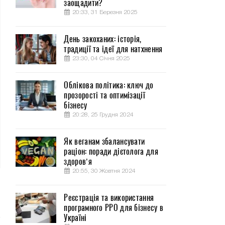
заощадити?
20:33, 31 Березня 2025
День закоханих: історія,
традиції та ідеї для натхнення
23:30, 04 Січня 2025
Облікова політика: ключ до
прозорості та оптимізації
бізнесу
20:28, 25 Грудня 2024
Як веганам збалансувати
раціон: поради дієтолога для
здоров’я
20:55, 30 Жовтня 2024
Реєстрація та використання
програмного РРО для бізнесу в
Україні