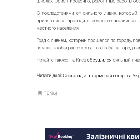
школах. Ориентировочно, ремонтные работы об
С последствиями от сильного ливня, который
принявшиеся проводить ремонтно-аварийные
местного населения.
Град с ливнем, который прошелся по городу, пов
помнит, чтобы ранее когда-то с неба на город п
Читайте также: На Киев
обрушился
сильный ливе
Читати далі:
Снегопад и штормовой ветер: на Ук
ТЕМЫ