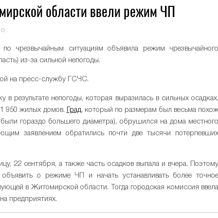
омирской области ввели режим ЧП
0
а по чрезвычайным ситуациям объявила режим чрезвычайног
асть) из-за сильной непогоды.
кой на пресс-службу ГСЧС.
у в результате непогоды, которая выразилась в сильных осадках
1 950 жилых домов.
Град
, который по размерам был весьма похо
ы были гораздо большего диаметра), обрушился на дома местног
вующим заявлением обратились почти две тысячи потерпевши
ицу, 22 сентября, а также часть осадков выпала и вчера. Поэтом
объявить о режиме ЧП и начать устанавливать более точно
шующей в Житомирской области. Тогда городская комиссия ввел
 на предприятиях.