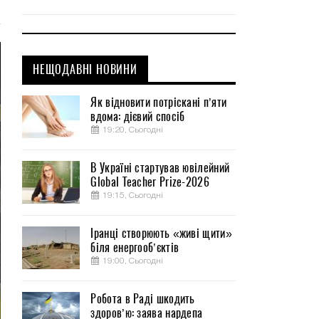
НЕЩОДАВНІ НОВИНИ
Як відновити потріскані п’яти
вдома: дієвий спосіб
19:20, Сьогодні
В Україні стартував ювілейний
Global Teacher Prize-2026
19:15, Сьогодні
Іранці створюють «живі щити»
біля енергооб’єктів
19:00, Сьогодні
Робота в Раді шкодить
здоров’ю: заява нардепа