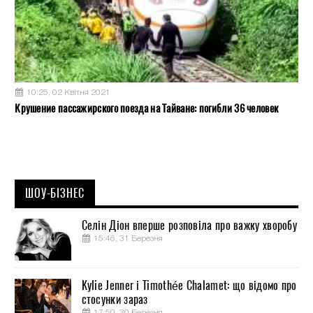
10:25, 02 Квітня 2021
Крушение пассажирского поезда на Тайване: погибли 36 человек
ШОУ-БІЗНЕС
Селін Діон вперше розповіла про важку хворобу
15:46, 31 Березня
Kylie Jenner і Timothée Chalamet: що відомо про
стосунки зараз
17:50, 30 Березня