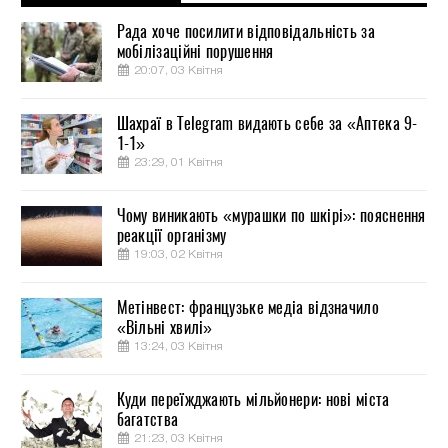
Рада хоче посилити відповідальність за
мобілізаційні порушення
20:07, 03 Квітня
Шахраї в Telegram видають себе за «Аптека 9-
1-1»
23:29, 01 Квітня
Чому виникають «мурашки по шкірі»: пояснення
реакції організму
19:03, 02 Квітня
Метінвест: французьке медіа відзначило
«Вільні хвилі»
13:24, 03 Квітня
Куди переїжджають мільйонери: нові міста
багатства
21:23, 03 Квітня