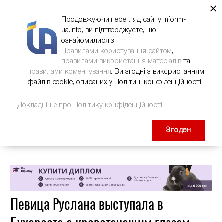
×
НОВИНИ
РЕКЛАМА
INFORM-UA
КОНТАКТИ
Продовжуючи перегляд сайту inform-
ua.info, ви підтверджуєте, що
ознайомилися з
Правилами користування сайтом
,
правилами використання матеріалів
та
правилами коментування
. Ви згодні з використанням
файлів cookie, описаних у Політиці конфіденційності.
Докладніше про Політику конфіденційності
Згоден
Певица Руслана выступала в