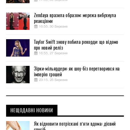
Zendaya вразила образом: мережа вибухнула
реакціями
16:55, 30 Березня
Taylor Swift знову побила рекорди: що відомо
про новий реліз
16:55, 27 Березня
Зірки-мільярдери: як шоу-біз перетворився на
імперію грошей
23:15, 25 Березня
НЕЩОДАВНІ НОВИНИ
Як відновити потріскані п’яти вдома: дієвий
спосіб