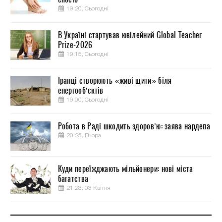
19:20, Сьогодні
В Україні стартував ювілейний Global Teacher
Prize-2026
19:15, Сьогодні
Іранці створюють «живі щити» біля
енергооб’єктів
19:00, Сьогодні
Робота в Раді шкодить здоров’ю: заява нардепа
20:25, Вчора
Куди переїжджають мільйонери: нові міста
багатства
21:23, 03 Квітня