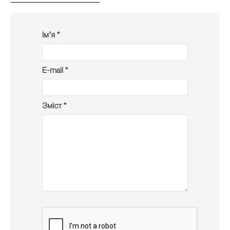
Ім’я *
E-mail *
Зміст *