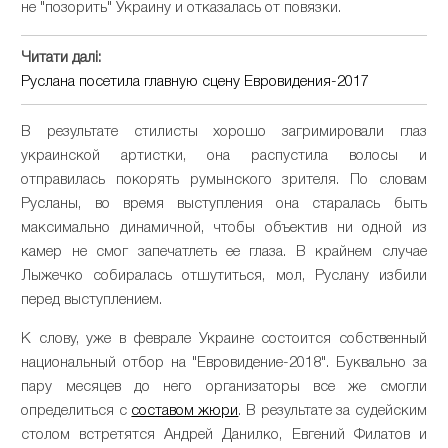
не "позорить" Украину и отказалась от повязки.
Читати далі:
Руслана посетила главную сцену Евровидения-2017
В результате стилисты хорошо загримировали глаз
украинской артистки, она распустила волосы и
отправилась покорять румынского зрителя. По словам
Русланы, во время выступления она старалась быть
максимально динамичной, чтобы объектив ни одной из
камер не смог запечатлеть ее глаза. В крайнем случае
Лыжечко собиралась отшутиться, мол, Руслану избили
перед выступлением.
К слову, уже в феврале Украине состоится собственный
национальный отбор на "Евровидение-2018". Буквально за
пару месяцев до него организаторы все же смогли
определиться с
составом жюри
. В результате за судейским
столом встретятся Андрей Данилко, Евгений Филатов и