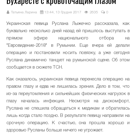
Бухаресте с кровоточащим глазом
Татьяна Ларина
13:44, 13 Грудня 2017
2635
0
Украинская певица Руслана Лыжечко рассказала, как
буквально несколько дней назад ей пришлось выступать в
прямом эфире национального отбора на
"Евровидение-2018" в Румынии. Еще вчера ей делали
операцию и постановили носить повязку, а уже сегодня
Руслана динамично танцует на румынской сцене. Об этом
сообщается в сюжете ТСН.
Как оказалось, украинская певица перенесла операцию на
правом глазу и едва не лишилась зрения. Дело в том, что
из-за переутомления и сильнейших физических нагрузок в
глазу началась инфекция. Несмотря на дискомфорт,
Руслана не спешила обращаться к медикам и обратилась
лишь когда стало поздно. В результате певицу направили на
срочную операцию. К счастью, она прошла хорошо и
здоровью Русланы больше ничего не угрожает.