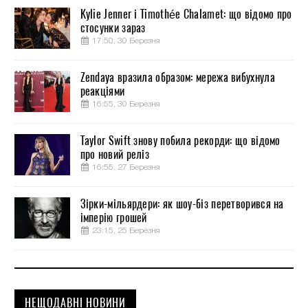
Kylie Jenner і Timothée Chalamet: що відомо про
стосунки зараз
17:50, 30 Березня
Zendaya вразила образом: мережа вибухнула
реакціями
16:55, 30 Березня
Taylor Swift знову побила рекорди: що відомо
про новий реліз
16:55, 27 Березня
Зірки-мільярдери: як шоу-біз перетворився на
імперію грошей
23:15, 25 Березня
НЕЩОДАВНІ НОВИНИ