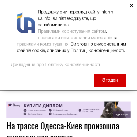
×
НОВИНИ
РЕКЛАМА
INFORM-UA
КОНТАКТИ
Продовжуючи перегляд сайту inform-
ua.info, ви підтверджуєте, що
ознайомилися з
Правилами користування сайтом
,
правилами використання матеріалів
та
правилами коментування
. Ви згодні з використанням
файлів cookie, описаних у Політиці конфіденційності.
Докладніше про Політику конфіденційності
Згоден
На трассе Одесса-Киев произошла