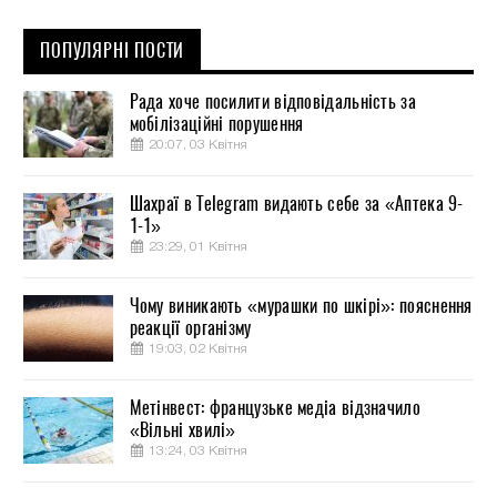
ПОПУЛЯРНІ ПОСТИ
Рада хоче посилити відповідальність за
мобілізаційні порушення
20:07, 03 Квітня
Шахраї в Telegram видають себе за «Аптека 9-
1-1»
23:29, 01 Квітня
Чому виникають «мурашки по шкірі»: пояснення
реакції організму
19:03, 02 Квітня
Метінвест: французьке медіа відзначило
«Вільні хвилі»
13:24, 03 Квітня