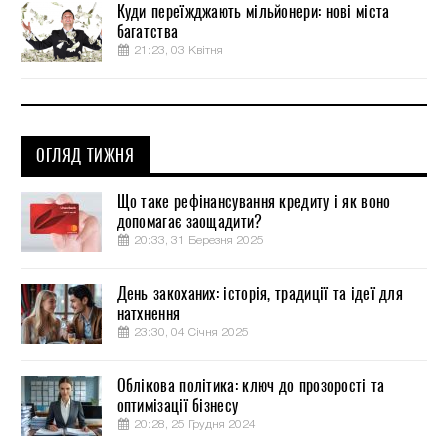
Куди переїжджають мільйонери: нові міста
багатства
21:23, 03 Квітня
ОГЛЯД ТИЖНЯ
Що таке рефінансування кредиту і як воно
допомагає заощадити?
20:33, 31 Березня 2025
День закоханих: історія, традиції та ідеї для
натхнення
23:30, 04 Січня 2025
Облікова політика: ключ до прозорості та
оптимізації бізнесу
20:28, 25 Грудня 2024