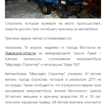
Спасатели, которые приехали на место происшествия,
помогли достать тело погибшего мужчины из автомобиля.
Причины аварии сейчас устанавливаются.
Напомним, 19 апреля, недалеко от города Мостиска во
Львовской области
на международной трассе Львов –
Шегини произошло столкновение микроавтобуса
"Мерседес Спринтер" и легковушки "Ауди 100".
Автомобилем "Мерседес Спринтер" управлял 47-летний
житель города Борислав, который в результате ДТП не
пострадал. Также сообщается, что в результате аварии трое
пассажиров микроавтобуса, жители Мостиского района
54-летняя женщина и мужчины возрастом 58 и 18 лет,
получили серьезные травмы. 58-летний мужчина скончался