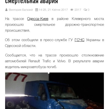
смертельная авария
Виктория Багазий
14:25, 21 Квітня 2017
2317
0
На трассе
Одесса-Киев
в районе Клеверного моста
произошло смертельное дорожно-транспортное
происшествия.
Об этом сообщили в пресс-службе ГУ
ГСЧС
Украины в
Одесской области.
Сообщается, что на трассе произошло столкновение
автомобилей Renault Trafic и Volvо. В результате аварии
водитель микроавтобуса погиб.