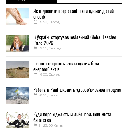
Як відновити потріскані п’яти вдома: дієвий
спосіб
19:20, Сьогодні
В Україні стартував ювілейний Global Teacher
Prize-2026
19:15, Сьогодні
Іранці створюють «живі щити» біля
енергооб’єктів
19:00, Сьогодні
Робота в Раді шкодить здоров’ю: заява нардепа
20:25, Вчора
Куди переїжджають мільйонери: нові міста
багатства
21:23, 03 Квітня