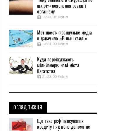
шкірі»: пояснення реакції
організму
19:03, 02 Квітня
Метінвест: французьке медіа
відзначило «Вільні хвилі»
13:24, 03 Квітня
Куди переїжджають
мільйонери: нові міста
багатства
21:23, 03 Квітня
ОГЛЯД ТИЖНЯ
Що таке рефінансування
кредиту і як воно допомагає