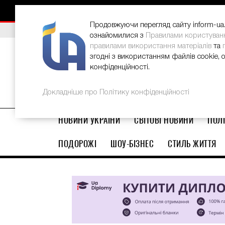
НОВИНИ
РЕКЛАМА
INFORM-UA
КОНТАКТИ
Продовжуючи перегляд сайту inform-ua.i
ВИБІР РЕДАКЦІЇ
В Україні стартував ювілейний Glo
ознайомилися з
Правилами користуван
правилами використання матеріалів
та
згодні з використанням файлів cookie, 
конфіденційності.
Докладніше про Політику конфіденційності
НОВИНИ УКРАЇНИ
СВІТОВІ НОВИНИ
ПОЛІ
ПОДОРОЖІ
ШОУ-БІЗНЕС
СТИЛЬ ЖИТТЯ