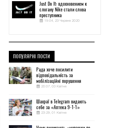
Just Do It: вдохновением к
слогану Nike стали слова
преступника
19:04, 23 Червня 2020
ПОПУЛЯРНІ ПОСТИ
Рада хоче посилити
відповідальність за
мобілізаційні порушення
20:07, 03 Квітня
Шахраї в Telegram видають
себе за «Аптека 9-1-1»
23:29, 01 Квітня
Чому виникають «мурашки по