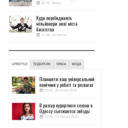
20:25, Вчора
Куди переїжджають
мільйонери: нові міста
багатства
21:23, 03 Квітня
LIFESTYLE
ПОДОРОЖІ
КРАСА
МОДА
Планшети: ваш універсальний
помічник у роботі та розвагах
00:53, 29 Січня 2025
у
В разгар курортного сезона в
Одессу съезжаются звёзды
12:40, 19 Липня 2020