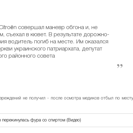
itroën совершал маневр обгона и, не
, съехал в кювет. В результате дорожно-
ия водитель погиб на месте. Им оказался
ркви украинского патриархата, депутат
ого районного совета
овреждений не получил - после осмотра медиков отбыл по мест
 перекинулась фура со спиртом (Видео)