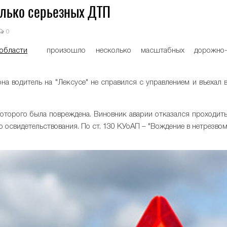
лько серьезных ДТП
0
 области
произошло несколько масштабных дорожно
а водитель на "Лексусе" не справился с управлением и въехал 
оторого была повреждена. Виновник аварии отказался проходит
о освидетельствования. По ст. 130 КУоАП – "Вождение в нетрезво