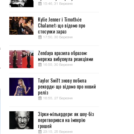
15:46, 31 Березня
Kylie Jenner і Timothée
Chalamet: що відомо про
-
стосунки зараз
17:50, 30 Березня
в
Zendaya вразила образом:
мережа вибухнула реакціями
16:55, 30 Березня
ь
м
Taylor Swift знову побила
рекорди: що відомо про новий
реліз
16:55, 27 Березня
Зірки-мільярдери: як шоу-біз
перетворився на імперію
грошей
23:15, 25 Березня