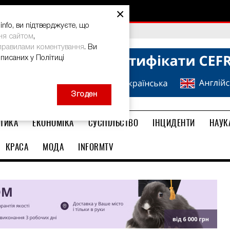
×
nfo, ви підтверджуєте, що
bal Teacher Prize-2026
ня сайтом
,
правилами коментування
. Ви
описаних у Політиці
Згоден
ТИКА
ЕКОНОМІКА
СУСПІЛЬСТВО
ІНЦИДЕНТИ
НАУК
КРАСА
МОДА
INFORMTV