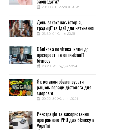
заощадити?
20:33, 31 Березня 2025
День закоханих: історія,
традиції та ідеї для натхнення
23:30, 04 Січня 2025
Облікова політика: ключ до
прозорості та оптимізації
бізнесу
20:28, 25 Грудня 2024
Як веганам збалансувати
раціон: поради дієтолога для
здоров’я
20:55, 30 Жовтня 2024
Реєстрація та використання
програмного РРО для бізнесу в
Україні