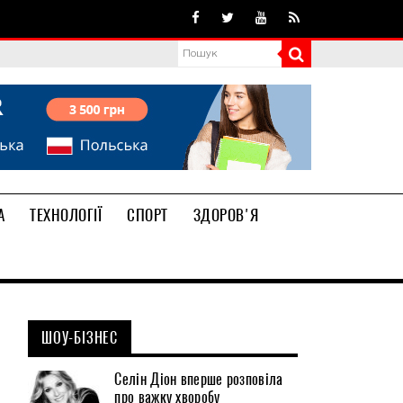
А
ТЕХНОЛОГІЇ
СПОРТ
ЗДОРОВ'Я
ШОУ-БІЗНЕС
Селін Діон вперше розповіла
про важку хворобу