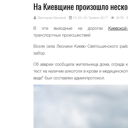
На Киевщине произошло неско
Виктория Багазий
16:24, 03 Травня 2017
2478
В эти выходные на дорогах
Киевской
транспортных происшествий.
Возле села Лесники Киево-Святошинского район
забор.
Об аварии сообщила жительница дома, ограда к
тест на наличие алкоголя в крови и медицинског
виде" был составлен админпротокол.