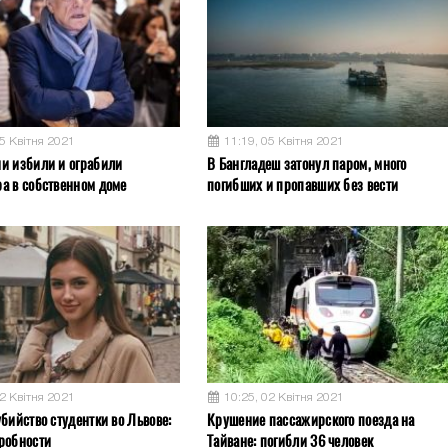
05 Квітня 2021
11:19, 05 Квітня 2021
и избили и ограбили
В Бангладеш затонул паром, много
а в собственном доме
погибших и пропавших без вести
02 Квітня 2021
10:25, 02 Квітня 2021
бийство студентки во Львове:
Крушение пассажирского поезда на
робности
Тайване: погибли 36 человек