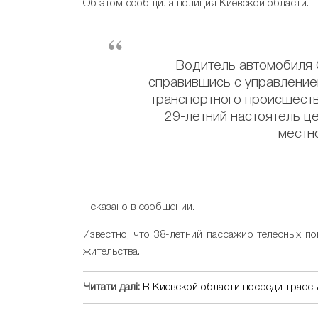
Об этом сообщила полиция Киевской области.
Водитель автомобиля C
справившись с управлением
транспортного происшеств
29-летний настоятель це
местн
- сказано в сообщении.
Известно, что 38-летний пассажир телесных п
жительства.
Читати далі:
В Киевской области посреди трассы