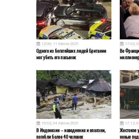
12:00, 11 Квітня 2021
17:02, 
Одного из богатейших людей Британии
Во Франци
мог убить его пасынок
миллионер
15:52, 04 Квітня 2021
17:12, 
В Индонезии – наводнения и оползни,
Жестокое у
погибли более 40 человек
новые под