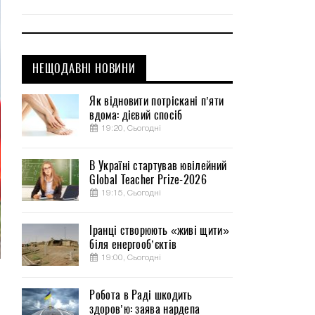
НЕЩОДАВНІ НОВИНИ
Як відновити потріскані п’яти
вдома: дієвий спосіб
19:20, Сьогодні
В Україні стартував ювілейний
Global Teacher Prize-2026
19:15, Сьогодні
Іранці створюють «живі щити»
біля енергооб’єктів
19:00, Сьогодні
я
Робота в Раді шкодить
здоров’ю: заява нардепа