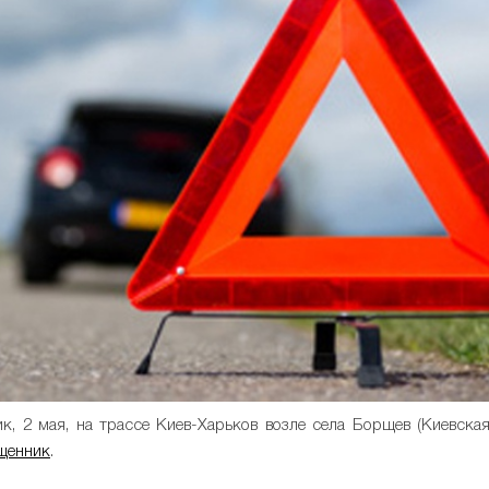
, 2 мая, на трассе Киев-Харьков возле села Борщев (Киевска
щенник
.