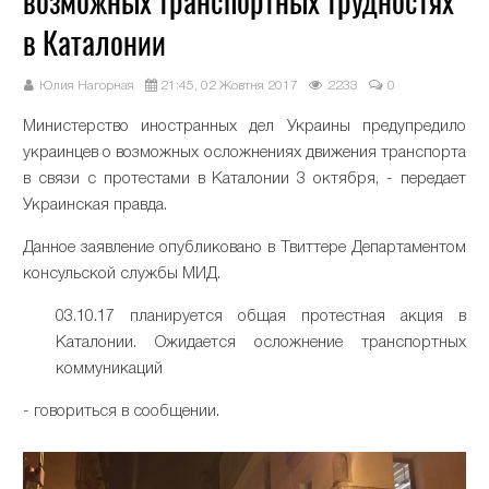
возможных транспортных трудностях
в Каталонии
Юлия Нагорная
21:45, 02 Жовтня 2017
2233
0
Министерство иностранных дел Украины предупредило
украинцев о возможных осложнениях движения транспорта
в связи с протестами в Каталонии 3 октября, - передает
Украинская правда.
Данное заявление опубликовано в Твиттере Департаментом
консульской службы МИД.
03.10.17 планируется общая протестная акция в
Каталонии. Ожидается осложнение транспортных
коммуникаций
- говориться в сообщении.