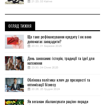
21:23, 03 Квітня
ОГЛЯД ТИЖНЯ
Що таке рефінансування кредиту і як воно
допомагає заощадити?
20:33, 31 Березня 2025
День закоханих: історія, традиції та ідеї для
натхнення
23:30, 04 Січня 2025
Облікова політика: ключ до прозорості та
оптимізації бізнесу
20:28, 25 Грудня 2024
Як веганам збалансувати раціон: поради