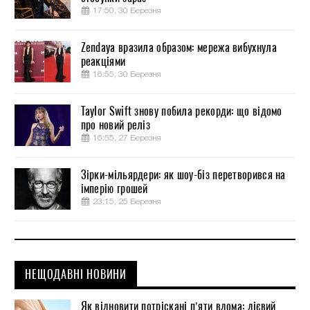
17:50, 30 Березня
Zendaya вразила образом: мережа вибухнула
реакціями
16:55, 30 Березня
Taylor Swift знову побила рекорди: що відомо
про новий реліз
16:55, 27 Березня
Зірки-мільярдери: як шоу-біз перетворився на
імперію грошей
23:15, 25 Березня
НЕЩОДАВНІ НОВИНИ
Як відновити потріскані п’яти вдома: дієвий