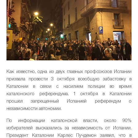
Как известно, одна из двух главных профсоюзов Испании
призвала провести 3 октября всеобщую забастовку в
Каталонии в связи с насилием полиции во время
каталонского референдума. 1 октября в Каталонии
прошел запрещенный Испанией референдум о
независимости автономии.
По информации каталонской власти, около 90%
избирателей высказались за независимость от Испании.
Президент Каталонии Карлес Пучдемон заявил, что в