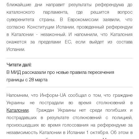
ближайшие дни направит результаты референдума до
каталонского парламента, где решится вопрос
суверенитета страны. В Еврокомиссии заявили, что
согласно Конституции Испании, проведенный референдум
в Каталонии - незаконный. И напомнили, что Каталония
окажется за пределами ЕС, если выйдет из состава
Испании.
Читати далі:
В МИД рассказали про новые правила пересечения
границы с 28 марта
Напомним, что Информ-UA сообщал о том, что граждане
Украины не пострадали во время столкновений в
Каталонии
. Граждан Украины нет среди погибших и
пострадавших в результате столкновений с полицией,
произошедших во время голосования на референдуме за
независимость Каталонии в Испании 1 октября. Об этом в