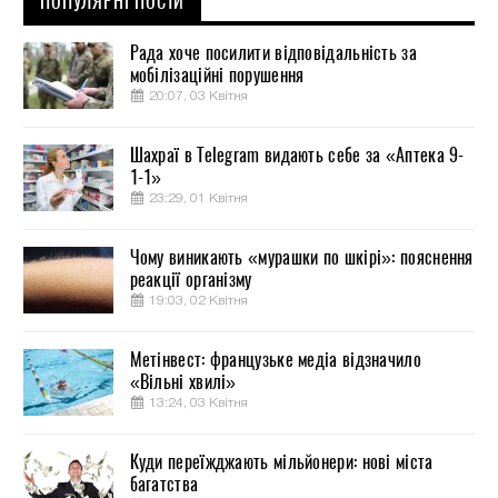
ПОПУЛЯРНІ ПОСТИ
Рада хоче посилити відповідальність за
мобілізаційні порушення
20:07, 03 Квітня
Шахраї в Telegram видають себе за «Аптека 9-
1-1»
23:29, 01 Квітня
Чому виникають «мурашки по шкірі»: пояснення
реакції організму
19:03, 02 Квітня
Метінвест: французьке медіа відзначило
«Вільні хвилі»
13:24, 03 Квітня
Куди переїжджають мільйонери: нові міста
багатства