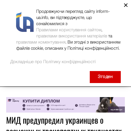
×
НОВИНИ
РЕКЛАМА
INFORM-UA
КОНТАКТИ
Продовжуючи перегляд сайту inform-
ua.info, ви підтверджуєте, що
ознайомилися з
Правилами користування сайтом
,
правилами використання матеріалів
та
правилами коментування
. Ви згодні з використанням
файлів cookie, описаних у Політиці конфіденційності.
Докладніше про Політику конфіденційності
Згоден
МИД предупредил украинцев о