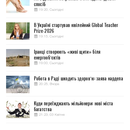
спосіб
19:20, Сьогодні
В Україні стартував ювілейний Global Teacher
Prize-2026
19:15, Сьогодні
Іранці створюють «живі щити» біля
енергооб’єктів
19:00, Сьогодні
Робота в Раді шкодить здоров’ю: заява нардепа
20:25, Вчора
Куди переїжджають мільйонери: нові міста
багатства
21:23, 03 Квітня