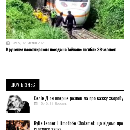
10:25, 02 Квітня 2021
Крушение пассажирского поезда на Тайване: погибли 36 человек
ШОУ-БІЗНЕС
Селін Діон вперше розповіла про важку хворобу
15:46, 31 Березня
Kylie Jenner і Timothée Chalamet: що відомо про
стосунки зараз