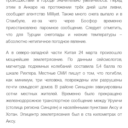
происшествий в городе значительно увеличилось. Перед
этим в Анкаре на протяжении трёх дней шли ливни,
сообщает агентство Milliyet. Также много снега выпало и в
Стамбуле, из-за чего через Босфор временно
приостановлено паромное сообщение. Следует отметить,
что для Турции снегопады и низкие температуры –
абсолютно нетипичное погодное явление.
А в северо-западной части Китая 24 марта произошло
мощнейшее землетрясение. По данным сейсмологов,
магнитуда подземных колебаний составила 5,4 балла по
шкале Рихтера. Местные СМИ пишут о том, что погибли,
как минимум, три человека, повреждены или разрушены
почти семьдесят домов. В районе Синьцзян эвакуированы
сотни местных жителей. Временно было прекращено
железнодорожное транспортное сообщение между Урумчи
(столица региона Синцзян) и населёнными пунктами Аксу и
Хотан. Эпицентр землетрясения был в ста километрах от
Аксу.