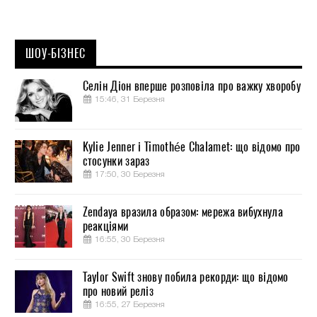
ШОУ-БІЗНЕС
Селін Діон вперше розповіла про важку хворобу
15:46, 31 Березня
Kylie Jenner і Timothée Chalamet: що відомо про
стосунки зараз
17:50, 30 Березня
Zendaya вразила образом: мережа вибухнула
реакціями
16:55, 30 Березня
Taylor Swift знову побила рекорди: що відомо
про новий реліз
16:55, 27 Березня