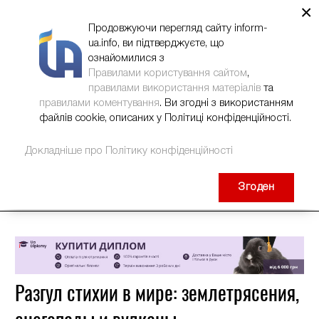
×
НОВИНИ
РЕКЛАМА
INFORM-UA
КОНТАКТИ
Продовжуючи перегляд сайту inform-
ua.info, ви підтверджуєте, що
ознайомилися з
Правилами користування сайтом
,
правилами використання матеріалів
та
правилами коментування
. Ви згодні з використанням
файлів cookie, описаних у Політиці конфіденційності.
Докладніше про Політику конфіденційності
Згоден
Разгул стихии в мире: землетрясения,