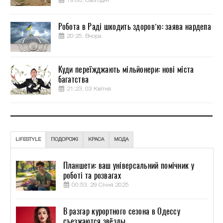
19:00, Сьогодні
Робота в Раді шкодить здоров’ю: заява нардепа
20:25, Вчора
Куди переїжджають мільйонери: нові міста
багатства
21:23, 03 Квітня
LIFESTYLE
ПОДОРОЖІ
КРАСА
МОДА
Планшети: ваш універсальний помічник у
роботі та розвагах
00:53, 29 Січня 2025
В разгар курортного сезона в Одессу
съезжаются звёзды