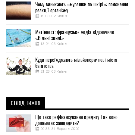
Чому виникають «мурашки по шкірі»: пояснення
реакції організму
19:03, 02 Квітня
Метінвест: французьке медіа відзначило
«Вільні хвилі»
13:24, 03 Квітня
Куди переїжджають мільйонери: нові міста
багатства
21:23, 03 Квітня
ОГЛЯД ТИЖНЯ
Що таке рефінансування кредиту і як воно
допомагає заощадити?
20:33, 31 Березня 2025