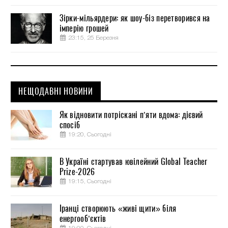
Зірки-мільярдери: як шоу-біз перетворився на
імперію грошей
23:15, 25 Березня
НЕЩОДАВНІ НОВИНИ
Як відновити потріскані п’яти вдома: дієвий
спосіб
19:20, Сьогодні
В Україні стартував ювілейний Global Teacher
Prize-2026
19:15, Сьогодні
Іранці створюють «живі щити» біля
енергооб’єктів