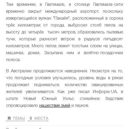
Тем временем, в Гватемале, в столице Гватемала-сити
временно закрыт международный аэропорт, поскольку
извергающийся вулкан "Пакайя", расположенный в сорока
трёх километрах от города, выбросил столб пепла на
высоту до четырёх тысяч метров, образовались пылевые
тучи, которые разносит ветром в радиусе пятьдесят
километров. Много пепла лежит толстым слоем на улицах,
машинах, домах. Засыпана ним и взлётно-посадочная
полоса.
В Австралии продолжаются наводнения. Несмотря на то,
что погодные условия улучшились, уровень воды в реках
продолжает подниматься, количество эвакуированных
жителей увеличивается. Как уже писал Информ-UA, в
штате Новый Южный Уэльс стихийное бедствие
спровоцировало
нашествие змей
и пауков.
ТЕМЫ
МЕСТА