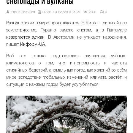
снегопады и вулканы
Елена Великая
20:38, 24 Березня 2021
2331
0
Разгул стихии в мире продолжается. В Китае – сильнейшее
землетрясение, Турцию замело снегом, а в Гватемале
извергается вулкан
. В Австралии не утихают наводнения,
пишет
Информ-UA
.
Всё это только подтверждает заявления учёных-
климатологов о том, что интенсивность и частота
стихийных бедствий, аномальных погодных явлений во всём
мире вследствие глобальных изменений климата растёт, и
ситуация с каждым годом будет усугубляться.