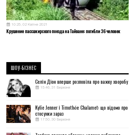
10:25, 02 Квітня 2021
Крушение пассажирского поезда на Тайване: погибли 36 человек
ШОУ-БІЗНЕС
Селін Діон вперше розповіла про важку хворобу
15:46, 31 Березня
Kylie Jenner і Timothée Chalamet: що відомо про
стосунки зараз
17:50, 30 Березня