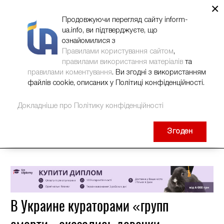
×
НОВИНИ
РЕКЛАМА
INFORM-UA
КОНТАКТИ
Продовжуючи перегляд сайту inform-
ua.info, ви підтверджуєте, що
ознайомилися з
Правилами користування сайтом
,
правилами використання матеріалів
та
правилами коментування
. Ви згодні з використанням
файлів cookie, описаних у Політиці конфіденційності.
Докладніше про Політику конфіденційності
Згоден
В Украине кураторами «групп