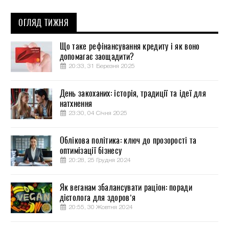
ОГЛЯД ТИЖНЯ
Що таке рефінансування кредиту і як воно
допомагає заощадити?
20:33, 31 Березня 2025
День закоханих: історія, традиції та ідеї для
натхнення
23:30, 04 Січня 2025
Облікова політика: ключ до прозорості та
оптимізації бізнесу
20:28, 25 Грудня 2024
Як веганам збалансувати раціон: поради
дієтолога для здоров’я
20:55, 30 Жовтня 2024