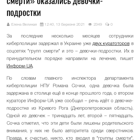
смерти» оказались девочки-
подростки
Елена Великая
12:40, 13 Березня 2021
2349
0
За последние несколько месяцев сотрудники
киберполиции задержал в Украине уже
двух куратоторов
в
соцсетях "групп смерти" и это – девочки-подростки. Их в
принудительном порядке направили на лечение, пишет
Информ-UA
.
По словам главного инспектора департамента
киберполиции НПУ Романа Сочки, одна девочка была
задержана в столице ещё в конце прошлого года, о втором
кураторе Информ-UA уже сообщал – речь идёт о девочке-
подростке из Кривого Рога (Днепропетровская область).
Одной из девочек – тринадцать лет, второй – пятнадцать.
Сочка отметил, что эти дети были лишены родительского
внимания, у них не было авторитета среди сверстников.
Правда, к счастью, никто, кто входил в "группы смерти",