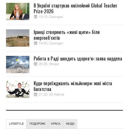
В Україні стартував ювілейний Global Teacher
Prize-2026
19:15, Сьогодні
Іранці створюють «живі щити» біля
енергооб’єктів
19:00, Сьогодні
Робота в Раді шкодить здоров’ю: заява нардепа
20:25, Вчора
Куди переїжджають мільйонери: нові міста
багатства
21:23, 03 Квітня
LIFESTYLE
ПОДОРОЖІ
КРАСА
МОДА