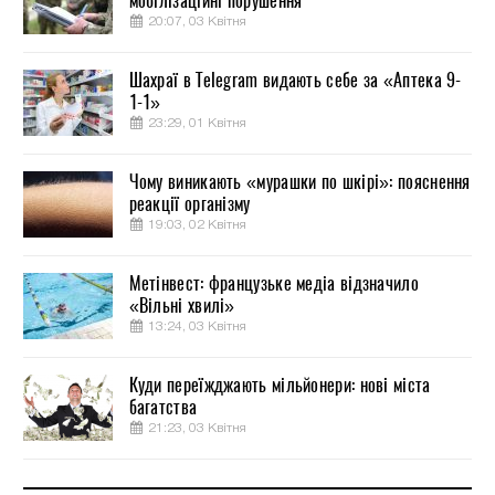
мобілізаційні порушення
20:07, 03 Квітня
Шахраї в Telegram видають себе за «Аптека 9-
1-1»
23:29, 01 Квітня
Чому виникають «мурашки по шкірі»: пояснення
реакції організму
19:03, 02 Квітня
Метінвест: французьке медіа відзначило
«Вільні хвилі»
13:24, 03 Квітня
Куди переїжджають мільйонери: нові міста
багатства
21:23, 03 Квітня