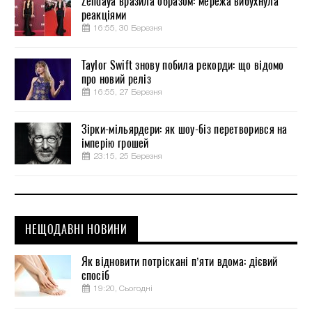
Zendaya вразила образом: мережа вибухнула
реакціями
16:55, 30 Березня
Taylor Swift знову побила рекорди: що відомо
про новий реліз
16:55, 27 Березня
Зірки-мільярдери: як шоу-біз перетворився на
імперію грошей
23:15, 25 Березня
НЕЩОДАВНІ НОВИНИ
Як відновити потріскані п’яти вдома: дієвий
спосіб
19:20, Сьогодні