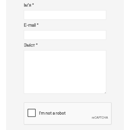
Ім’я *
E-mail *
Зміст *