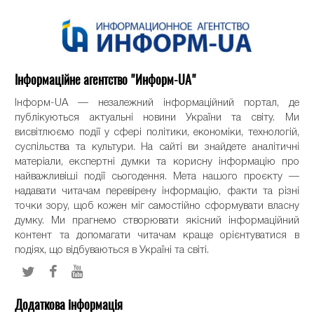
Інформаційне агентство "Информ-UA"
Інформ-UA — незалежний інформаційний портал, де
публікуються актуальні новини України та світу. Ми
висвітлюємо події у сфері політики, економіки, технологій,
суспільства та культури. На сайті ви знайдете аналітичні
матеріали, експертні думки та корисну інформацію про
найважливіші події сьогодення. Мета нашого проєкту —
надавати читачам перевірену інформацію, факти та різні
точки зору, щоб кожен міг самостійно сформувати власну
думку. Ми прагнемо створювати якісний інформаційний
контент та допомагати читачам краще орієнтуватися в
подіях, що відбуваються в Україні та світі.
Додаткова інформація