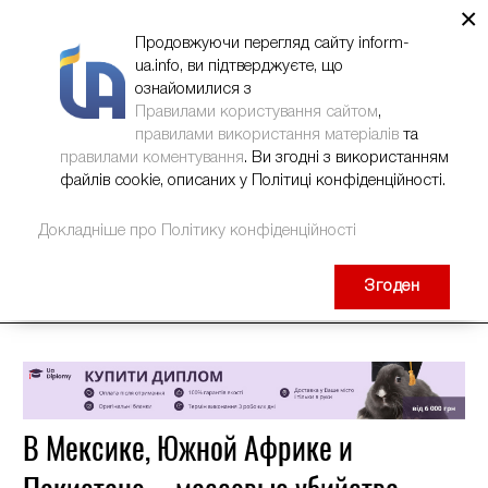
×
НОВИНИ
РЕКЛАМА
INFORM-UA
КОНТАКТИ
Продовжуючи перегляд сайту inform-
ua.info, ви підтверджуєте, що
ознайомилися з
Правилами користування сайтом
,
правилами використання матеріалів
та
правилами коментування
. Ви згодні з використанням
файлів cookie, описаних у Політиці конфіденційності.
Докладніше про Політику конфіденційності
Згоден
В Мексике, Южной Африке и