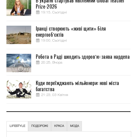
В Україні стартував ювілейний Global Teacher
Prize-2026
19:15, Сьогодні
Іранці створюють «живі щити» біля
енергооб’єктів
19:00, Сьогодні
Робота в Раді шкодить здоров’ю: заява нардепа
20:25, Вчора
Куди переїжджають мільйонери: нові міста
багатства
21:23, 03 Квітня
LIFESTYLE
ПОДОРОЖІ
КРАСА
МОДА