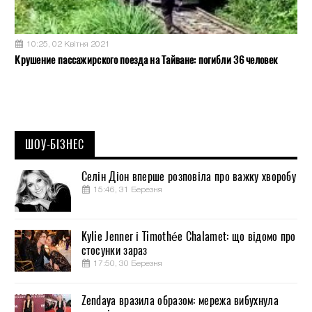
10:25, 02 Квітня 2021
Крушение пассажирского поезда на Тайване: погибли 36 человек
ШОУ-БІЗНЕС
Селін Діон вперше розповіла про важку хворобу
15:46, 31 Березня
Kylie Jenner і Timothée Chalamet: що відомо про
стосунки зараз
17:50, 30 Березня
Zendaya вразила образом: мережа вибухнула