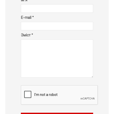
Ім’я *
E-mail *
Зміст *