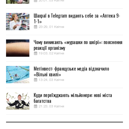
20:07, 03 Квітня
Шахраї в Telegram видають себе за «Аптека 9-
1-1»
23:29, 01 Квітня
Чому виникають «мурашки по шкірі»: пояснення
реакції організму
19:03, 02 Квітня
Метінвест: французьке медіа відзначило
«Вільні хвилі»
13:24, 03 Квітня
Куди переїжджають мільйонери: нові міста
багатства
21:23, 03 Квітня