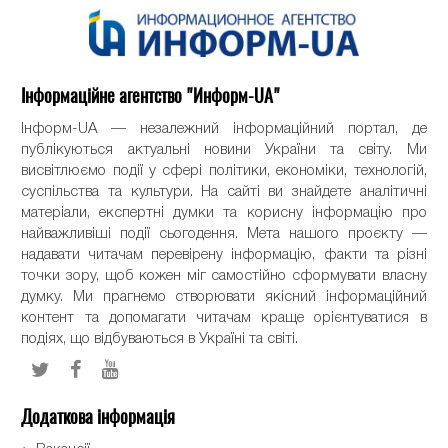
Інформаційне агентство "Информ-UA"
Інформ-UA — незалежний інформаційний портал, де
публікуються актуальні новини України та світу. Ми
висвітлюємо події у сфері політики, економіки, технологій,
суспільства та культури. На сайті ви знайдете аналітичні
матеріали, експертні думки та корисну інформацію про
найважливіші події сьогодення. Мета нашого проєкту —
надавати читачам перевірену інформацію, факти та різні
точки зору, щоб кожен міг самостійно сформувати власну
думку. Ми прагнемо створювати якісний інформаційний
контент та допомагати читачам краще орієнтуватися в
подіях, що відбуваються в Україні та світі.
Додаткова інформація