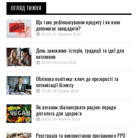
ОГЛЯД ТИЖНЯ
Що таке рефінансування кредиту і як воно
допомагає заощадити?
20:33, 31 Березня 2025
День закоханих: історія, традиції та ідеї для
натхнення
23:30, 04 Січня 2025
Облікова політика: ключ до прозорості та
оптимізації бізнесу
20:28, 25 Грудня 2024
Як веганам збалансувати раціон: поради
дієтолога для здоров’я
20:55, 30 Жовтня 2024
Реєстрація та використання програмного РРО