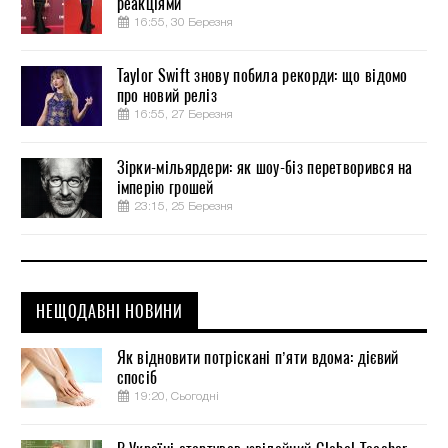
реакціями
16:55, 30 Березня
Taylor Swift знову побила рекорди: що відомо
про новий реліз
16:55, 27 Березня
Зірки-мільярдери: як шоу-біз перетворився на
імперію грошей
23:15, 25 Березня
НЕЩОДАВНІ НОВИНИ
Як відновити потріскані п’яти вдома: дієвий
спосіб
19:20, Сьогодні