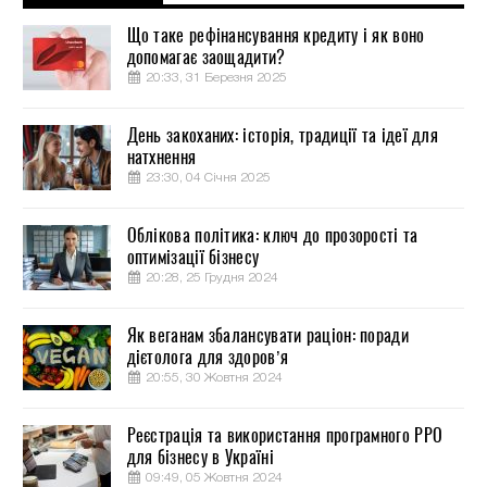
Що таке рефінансування кредиту і як воно
допомагає заощадити?
20:33, 31 Березня 2025
День закоханих: історія, традиції та ідеї для
натхнення
23:30, 04 Січня 2025
Облікова політика: ключ до прозорості та
оптимізації бізнесу
20:28, 25 Грудня 2024
Як веганам збалансувати раціон: поради
дієтолога для здоров’я
20:55, 30 Жовтня 2024
Реєстрація та використання програмного РРО
для бізнесу в Україні
09:49, 05 Жовтня 2024