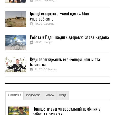
19:15, Сьогодні
Іранці створюють «живі щити» біля
енергооб’єктів
19:00, Сьогодні
Робота в Раді шкодить здоров’ю: заява нардепа
20:25, Вчора
Куди переїжджають мільйонери: нові міста
багатства
21:23, 03 Квітня
LIFESTYLE
ПОДОРОЖІ
КРАСА
МОДА
Планшети: ваш універсальний помічник у
роботі та розвагах