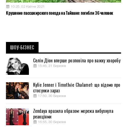
10:25, 02 Квітня 2021
Крушение пассажирского поезда на Тайване: погибли 36 человек
ШОУ-БІЗНЕС
Селін Діон вперше розповіла про важку хворобу
15:46, 31 Березня
Kylie Jenner і Timothée Chalamet: що відомо про
стосунки зараз
17:50, 30 Березня
Zendaya вразила образом: мережа вибухнула
реакціями
16:55, 30 Березня