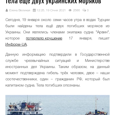
тела ещё двух украинских моряков
Елена Великая
12:25, 19 Січня 2021
2586
0
Сегодня, 19 января около семи часов утра в водах Турции
были найдены тела ещё двух погибших моряков из
Украины. Они являлись членами экипажа судна "Арвин",
которое
потерпело крушение
17 января, пишет
Информ-UA
.
Данную информацию подтвердили в Государственной
службе чрезвычайных ситуаций и Министерстве
иностранных дел Украины. Таким образом, на данный
момент подтверждена гибель трёх человек, двое – наши
соотечественники, один – гражданин РФ, который был
капитаном судна. Тела погибших опознаны.