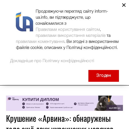
×
НОВИНИ
РЕКЛАМА
INFORM-UA
КОНТАКТИ
Продовжуючи перегляд сайту inform-
ua.info, ви підтверджуєте, що
ознайомилися з
Правилами користування сайтом
,
правилами використання матеріалів
та
правилами коментування
. Ви згодні з використанням
файлів cookie, описаних у Політиці конфіденційності.
Докладніше про Політику конфіденційності
Згоден
Крушение «Арвина»: обнаружены