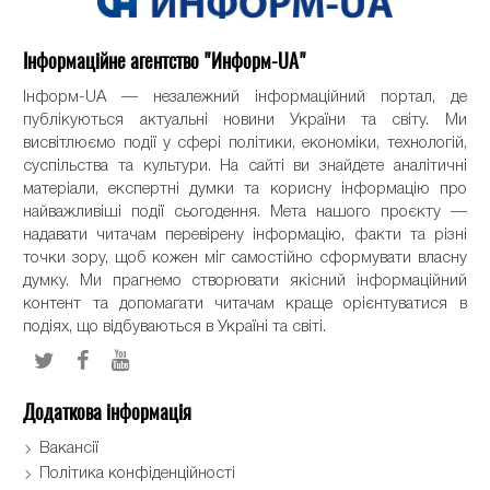
Інформаційне агентство "Информ-UA"
Інформ-UA — незалежний інформаційний портал, де
публікуються актуальні новини України та світу. Ми
висвітлюємо події у сфері політики, економіки, технологій,
суспільства та культури. На сайті ви знайдете аналітичні
матеріали, експертні думки та корисну інформацію про
найважливіші події сьогодення. Мета нашого проєкту —
надавати читачам перевірену інформацію, факти та різні
точки зору, щоб кожен міг самостійно сформувати власну
думку. Ми прагнемо створювати якісний інформаційний
контент та допомагати читачам краще орієнтуватися в
подіях, що відбуваються в Україні та світі.
Додаткова інформація
Вакансії
Політика конфіденційності