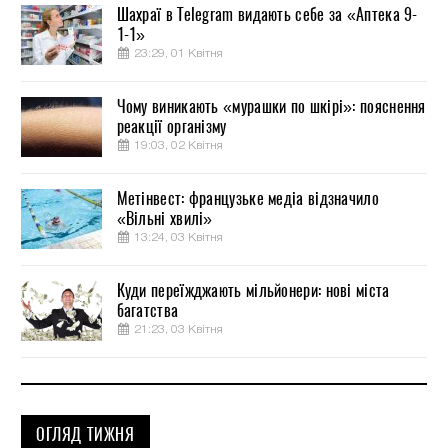
Шахраї в Telegram видають себе за «Аптека 9-
1-1»
23:29, 01 Квітня
Чому виникають «мурашки по шкірі»: пояснення
реакції організму
19:03, 02 Квітня
Метінвест: французьке медіа відзначило
«Вільні хвилі»
13:24, 03 Квітня
Куди переїжджають мільйонери: нові міста
багатства
21:23, 03 Квітня
ОГЛЯД ТИЖНЯ