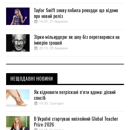
Taylor Swift знову побила рекорди: що відомо
про новий реліз
16:55, 27 Березня
Зірки-мільярдери: як шоу-біз перетворився на
імперію грошей
23:15, 25 Березня
НЕЩОДАВНІ НОВИНИ
Як відновити потріскані п’яти вдома: дієвий
спосіб
19:20, Сьогодні
В Україні стартував ювілейний Global Teacher
Prize-2026