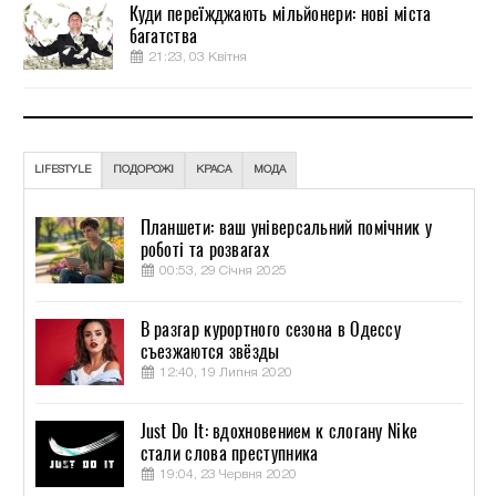
Куди переїжджають мільйонери: нові міста
багатства
21:23, 03 Квітня
LIFESTYLE
ПОДОРОЖІ
КРАСА
МОДА
Планшети: ваш універсальний помічник у
роботі та розвагах
00:53, 29 Січня 2025
В разгар курортного сезона в Одессу
съезжаются звёзды
12:40, 19 Липня 2020
Just Do It: вдохновением к слогану Nike
стали слова преступника
19:04, 23 Червня 2020