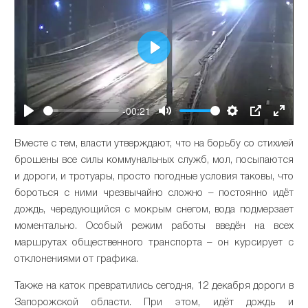
Play
-00:21
Play
Mute
Settings
PIP
Enter
fullsc
Вместе с тем, власти утверждают, что на борьбу со стихией
брошены все силы коммунальных служб, мол, посыпаются
и дороги, и тротуары, просто погодные условия таковы, что
бороться с ними чрезвычайно сложно – постоянно идёт
дождь, чередующийся с мокрым снегом, вода подмерзает
моментально. Особый режим работы введён на всех
маршрутах общественного транспорта – он курсирует с
отклонениями от графика.
Также на каток превратились сегодня, 12 декабря дороги в
Запорожской области. При этом, идёт дождь и