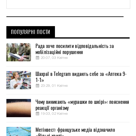
ПОПУЛЯРНІ ПОСТИ
Рада хоче посилити відповідальність за
мобілізаційні порушення
20:07, 03 Квітня
Шахраї в Telegram видають себе за «Аптека 9-
1-1»
23:29, 01 Квітня
Чому виникають «мурашки по шкірі»: пояснення
реакції організму
19:03, 02 Квітня
Метінвест: французьке медіа відзначило
«Вільні хвилі»