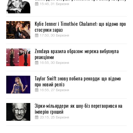
15:46, 31 Березня
Kylie Jenner і Timothée Chalamet: що відомо про
стосунки зараз
17:50, 30 Березня
Zendaya вразила образом: мережа вибухнула
реакціями
16:55, 30 Березня
Taylor Swift знову побила рекорди: що відомо
про новий реліз
16:55, 27 Березня
Зірки-мільярдери: як шоу-біз перетворився на
імперію грошей
23:15, 25 Березня