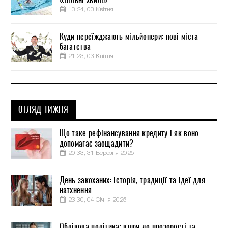
13:24, 03 Квітня
Куди переїжджають мільйонери: нові міста
багатства
21:23, 03 Квітня
ОГЛЯД ТИЖНЯ
Що таке рефінансування кредиту і як воно
допомагає заощадити?
20:33, 31 Березня 2025
День закоханих: історія, традиції та ідеї для
натхнення
23:30, 04 Січня 2025
Облікова політика: ключ до прозорості та