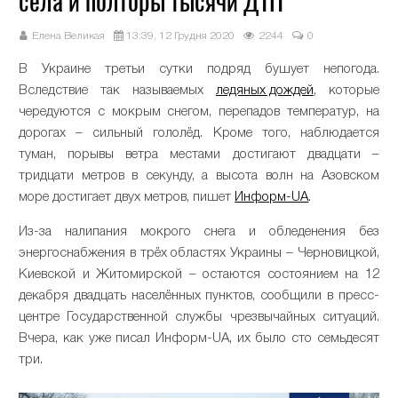
сёла и полторы тысячи ДТП
Елена Великая
13:39, 12 Грудня 2020
2244
0
В Украине третьи сутки подряд бушует непогода.
Вследствие так называемых
ледяных дождей
, которые
чередуются с мокрым снегом, перепадов температур, на
дорогах – сильный гололёд. Кроме того, наблюдается
туман, порывы ветра местами достигают двадцати –
тридцати метров в секунду, а высота волн на Азовском
море достигает двух метров, пишет
Информ-UA
.
Из-за налипания мокрого снега и обледенения без
энергоснабжения в трёх областях Украины – Черновицкой,
Киевской и Житомирской – остаются состоянием на 12
декабря двадцать населённых пунктов, сообщили в пресс-
центре Государственной службы чрезвычайных ситуаций.
Вчера, как уже писал Информ-UA, их было сто семьдесят
три.