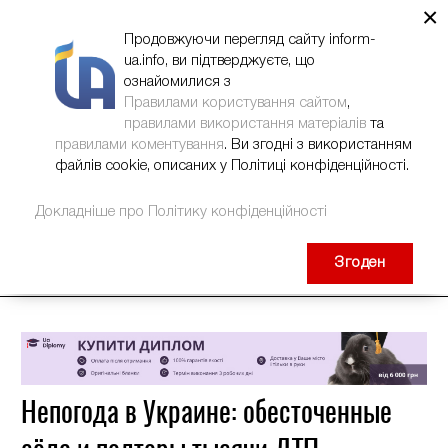
×
НОВИНИ
РЕКЛАМА
INFORM-UA
КОНТАКТИ
Продовжуючи перегляд сайту inform-
ua.info, ви підтверджуєте, що
ознайомилися з
Правилами користування сайтом
,
правилами використання матеріалів
та
правилами коментування
. Ви згодні з використанням
файлів cookie, описаних у Політиці конфіденційності.
Докладніше про Політику конфіденційності
Згоден
Непогода в Украине: обесточенные