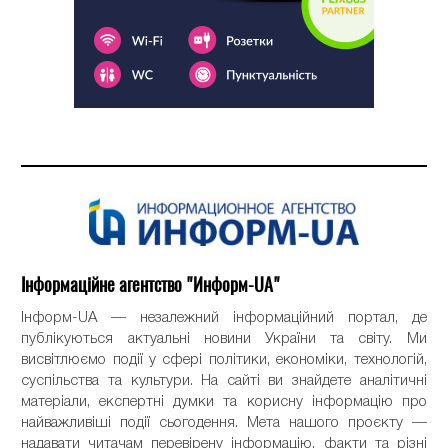
Інформаційне агентство "Информ-UA"
Інформ-UA — незалежний інформаційний портал, де
публікуються актуальні новини України та світу. Ми
висвітлюємо події у сфері політики, економіки, технологій,
суспільства та культури. На сайті ви знайдете аналітичні
матеріали, експертні думки та корисну інформацію про
найважливіші події сьогодення. Мета нашого проєкту —
надавати читачам перевірену інформацію, факти та різні