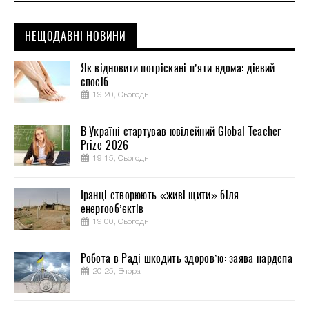
НЕЩОДАВНІ НОВИНИ
Як відновити потріскані п’яти вдома: дієвий
спосіб
19:20, Сьогодні
В Україні стартував ювілейний Global Teacher
Prize-2026
19:15, Сьогодні
Іранці створюють «живі щити» біля
енергооб’єктів
19:00, Сьогодні
Робота в Раді шкодить здоров’ю: заява нардепа
20:25, Вчора