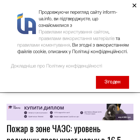
×
НОВИНИ
РЕКЛАМА
INFORM-UA
КОНТАКТИ
Продовжуючи перегляд сайту inform-
ua.info, ви підтверджуєте, що
ознайомилися з
Правилами користування сайтом
,
правилами використання матеріалів
та
правилами коментування
. Ви згодні з використанням
файлів cookie, описаних у Політиці конфіденційності.
Докладніше про Політику конфіденційності
Згоден
Пожар в зоне ЧАЭС: уровень