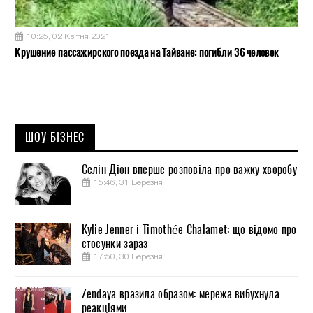
10:25, 02 Квітня 2021
Крушение пассажирского поезда на Тайване: погибли 36 человек
ШОУ-БІЗНЕС
Селін Діон вперше розповіла про важку хворобу
15:46, 31 Березня
Kylie Jenner і Timothée Chalamet: що відомо про
стосунки зараз
17:50, 30 Березня
Zendaya вразила образом: мережа вибухнула
реакціями