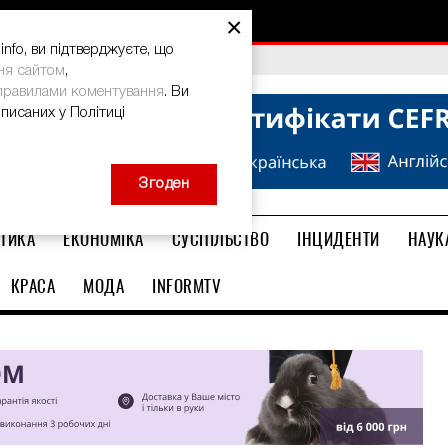
×
nfo, ви підтверджуєте, що
bal Teacher Prize-2026
ня сайтом
,
правилами коментування
. Ви
описаних у Політиці
Згоден
ТИКА
ЕКОНОМІКА
СУСПІЛЬСТВО
ІНЦИДЕНТИ
НАУК
КРАСА
МОДА
INFORMTV