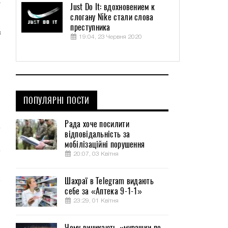
а
Just Do It: вдохновением к
слогану Nike стали слова
преступника
в
19:04, 23 Червня 2020
.
я
и
ПОПУЛЯРНІ ПОСТИ
и
Рада хоче посилити
відповідальність за
мобілізаційні порушення
20:07, 03 Квітня
Шахраї в Telegram видають
себе за «Аптека 9-1-1»
23:29, 01 Квітня
Чому виникають «мурашки по