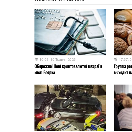
16:58, 15 Травня 2023
17:37, 
Обережно! Нові криптовалютні шахраї в
Группа ро
місті Боярка
выходит на