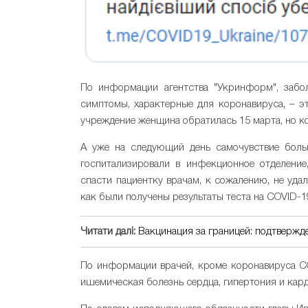
По информации агентства "Укринформ", забо
симптомы, характерные для коронавируса, – эт
учреждение женщина обратилась 15 марта, но ко
А уже на следующий день самочувствие больн
госпитализировали в инфекционное отделение
спасти пациентку врачам, к сожалению, не удал
как были получены результаты теста на COVID-1
Читати далі:
Вакцинация за границей: подтвержд
По информации врачей, кроме коронавируса CO
ишемическая болезнь сердца, гипертония и кар