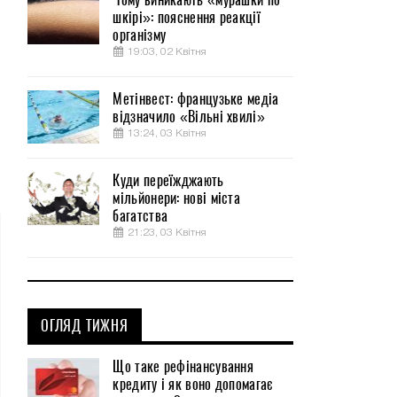
шкірі»: пояснення реакції
організму
19:03, 02 Квітня
Метінвест: французьке медіа
відзначило «Вільні хвилі»
13:24, 03 Квітня
Куди переїжджають
мільйонери: нові міста
багатства
21:23, 03 Квітня
ОГЛЯД ТИЖНЯ
Що таке рефінансування
кредиту і як воно допомагає