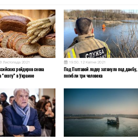
08 Листопада 2021
19:50, 12 Квітня 2021
ссийских рейдеров снова
Под Полтавой лодку затянуло под дамбу,
 "охоту" в Украине
погибли три человека