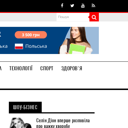
А
ТЕХНОЛОГІЇ
СПОРТ
ЗДОРОВ'Я
ШОУ-БІЗНЕС
Селін Діон вперше розповіла
про важку хворобу