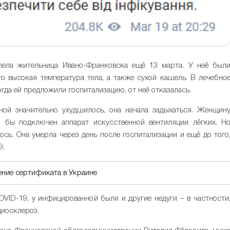
лела жительница Ивано-Франковска ещё 13 марта. У неё был
о высокая температура тела, а также сухой кашель. В лечебно
гда ей предложили госпитализацию, от неё отказалась.
ой значительно ухудшилось, она начала задыхаться. Женщин
, бы подключен аппарат искусственной вентиляции лёгких. Н
ось. Она умерла через день после госпитализации и ещё до того
9.
ение сертификата в Украине
VID-19, у инфицированной были и другие недуги – в частности
диосклероз.