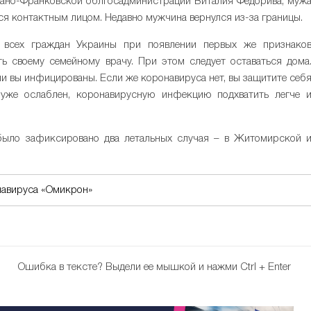
вано-Франковской облгосадминистрации Виталия Фёдорива, муж
ся контактным лицом. Недавно мужчина вернулся из-за границы.
 всех граждан Украины при появлении первых же признако
ь своему семейному врачу. При этом следует оставаться дома
ли вы инфицированы. Если же коронавируса нет, вы защитите себ
 уже ослаблен, коронавирусную инфекцию подхватить легче 
было зафиксировано два летальных случая – в Житомирской 
навируса «Омикрон»
Ошибка в тексте?
Выдели ее мышкой и нажми Ctrl + Enter