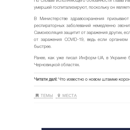
По словам исполняющего обязанности главы И
умершей госпитализируют, поскольку он являет
В Министерстве здравоохранения призывают
респираторных заболеваний немедленно звонит
Самоизоляция защитит от заражения других, ес
от заражения COVID-19, ведь если организм
быстрее.
Ранее, как уже писал Информ-UA, в Украине 
Черновицкой областях.
Читати далі:
Что известно о новом штамме коро
ТЕМЫ
МЕСТА