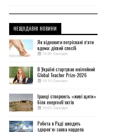
НЕЩОДАВНІ НОВИНИ
Як відновити потріскані п’яти
вдома: дієвий спосіб
19:20, Сьогодні
В Україні стартував ювілейний
Global Teacher Prize-2026
19:15, Сьогодні
Іранці створюють «живі щити»
біля енергооб’єктів
19:00, Сьогодні
Робота в Раді шкодить
здоров’ю: заява нардепа