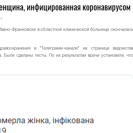
енщина, инфицированная коронавирусом
0
 Ивано-Франковске в областной клинической больнице скончалас
авоохранения в "Телеграмм-канале" на странице ведомств
 Были сделаны тесты. По их результатам врачи установили, чт