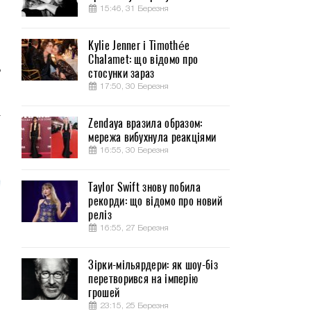
15:46, 31 Березня
Kylie Jenner і Timothée
Chalamet: що відомо про
ь
стосунки зараз
17:50, 30 Березня
а
Zendaya вразила образом:
о
мережа вибухнула реакціями
16:55, 30 Березня
Taylor Swift знову побила
рекорди: що відомо про новий
реліз
16:55, 27 Березня
Зірки-мільярдери: як шоу-біз
перетворився на імперію
грошей
23:15, 25 Березня