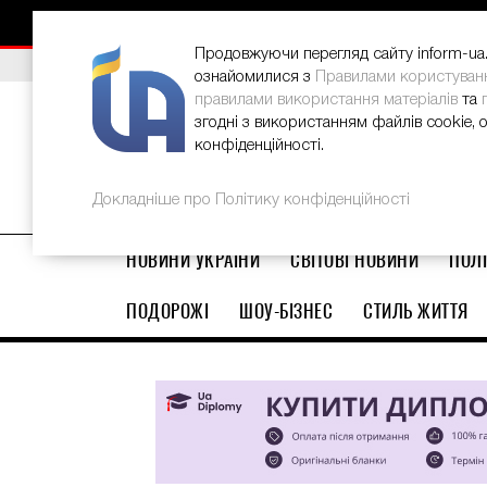
НОВИНИ
РЕКЛАМА
INFORM-UA
КОНТАКТИ
Продовжуючи перегляд сайту inform-ua.i
ВИБІР РЕДАКЦІЇ
В Україні стартував ювілейний Glo
ознайомилися з
Правилами користуван
правилами використання матеріалів
та
згодні з використанням файлів cookie, 
конфіденційності.
Докладніше про Політику конфіденційності
НОВИНИ УКРАЇНИ
СВІТОВІ НОВИНИ
ПОЛІ
ПОДОРОЖІ
ШОУ-БІЗНЕС
СТИЛЬ ЖИТТЯ