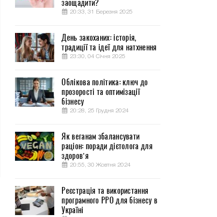
заощадити?
20:33, 31 Березня 2025
День закоханих: історія,
традиції та ідеї для натхнення
23:30, 04 Січня 2025
Облікова політика: ключ до
прозорості та оптимізації
бізнесу
20:28, 25 Грудня 2024
Як веганам збалансувати
раціон: поради дієтолога для
здоров’я
20:55, 30 Жовтня 2024
Реєстрація та використання
програмного РРО для бізнесу в
Україні