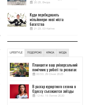
20:25, Вчора
Куди переїжджають
мільйонери: нові міста
багатства
21:23, 03 Квітня
и
е
у
LIFESTYLE
ПОДОРОЖІ
КРАСА
МОДА
о
,
Планшети: ваш універсальний
помічник у роботі та розвагах
00:53, 29 Січня 2025
В разгар курортного сезона в
Одессу съезжаются звёзды
,
12:40, 19 Липня 2020