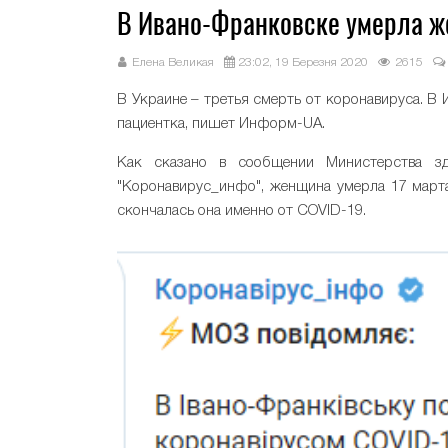
В Ивано-Франковске умерла ж
Елена Великая
23:02, 19 Березня 2020
2615
В Украине – третья смерть от коронавируса. В
пациентка, пишет Информ-UA.
Как сказано в сообщении Министерства здр
"Коронавирус_инфо", женщина умерла 17 марта.
скончалась она именно от COVID-19.