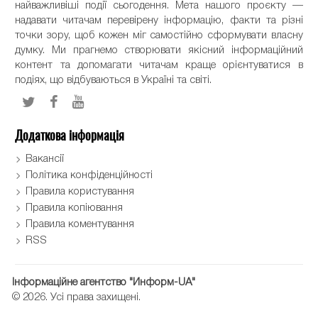
найважливіші події сьогодення. Мета нашого проєкту —
надавати читачам перевірену інформацію, факти та різні
точки зору, щоб кожен міг самостійно сформувати власну
думку. Ми прагнемо створювати якісний інформаційний
контент та допомагати читачам краще орієнтуватися в
подіях, що відбуваються в Україні та світі.
Додаткова інформація
Вакансії
Політика конфіденційності
Правила користування
Правила копіювання
Правила коментування
RSS
Інформаційне агентство "Информ-UA"
© 2026. Усі права захищені.