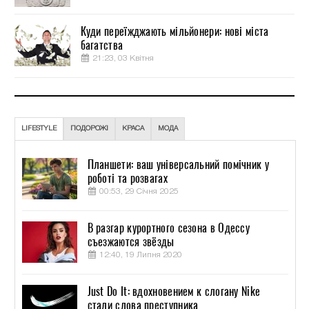
Куди переїжджають мільйонери: нові міста
багатства
21:23, 03 Квітня
LIFESTYLE
ПОДОРОЖІ
КРАСА
МОДА
Планшети: ваш універсальний помічник у
роботі та розвагах
00:53, 29 Січня 2025
В разгар курортного сезона в Одессу
съезжаются звёзды
12:40, 19 Липня 2020
Just Do It: вдохновением к слогану Nike
стали слова преступника