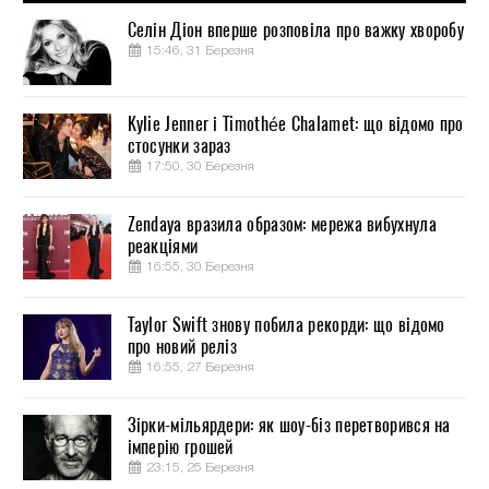
Селін Діон вперше розповіла про важку хворобу
15:46, 31 Березня
Kylie Jenner і Timothée Chalamet: що відомо про
стосунки зараз
17:50, 30 Березня
Zendaya вразила образом: мережа вибухнула
реакціями
16:55, 30 Березня
Taylor Swift знову побила рекорди: що відомо
про новий реліз
16:55, 27 Березня
Зірки-мільярдери: як шоу-біз перетворився на
імперію грошей
23:15, 25 Березня