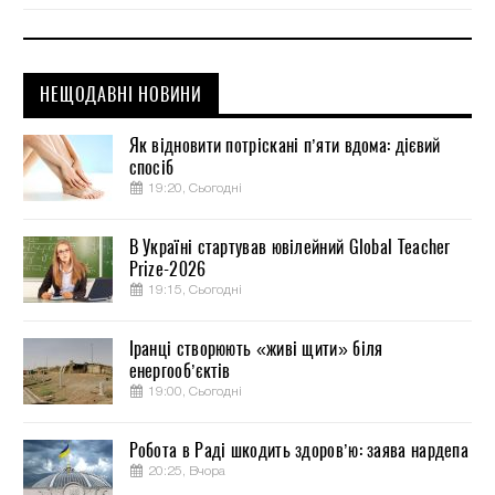
НЕЩОДАВНІ НОВИНИ
Як відновити потріскані п’яти вдома: дієвий
спосіб
19:20, Сьогодні
В Україні стартував ювілейний Global Teacher
Prize-2026
19:15, Сьогодні
Іранці створюють «живі щити» біля
енергооб’єктів
19:00, Сьогодні
Робота в Раді шкодить здоров’ю: заява нардепа
20:25, Вчора