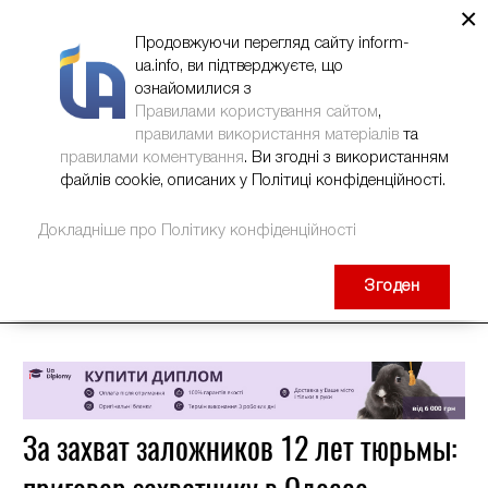
×
НОВИНИ
РЕКЛАМА
INFORM-UA
КОНТАКТИ
Продовжуючи перегляд сайту inform-
ua.info, ви підтверджуєте, що
ознайомилися з
Правилами користування сайтом
,
правилами використання матеріалів
та
правилами коментування
. Ви згодні з використанням
файлів cookie, описаних у Політиці конфіденційності.
Докладніше про Політику конфіденційності
Згоден
За захват заложников 12 лет тюрьмы: