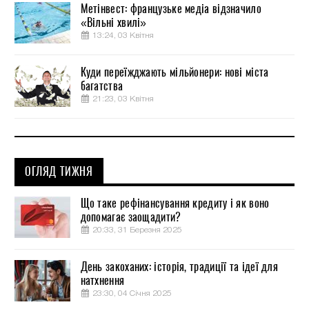
Метінвест: французьке медіа відзначило
«Вільні хвилі»
13:24, 03 Квітня
Куди переїжджають мільйонери: нові міста
багатства
21:23, 03 Квітня
ОГЛЯД ТИЖНЯ
Що таке рефінансування кредиту і як воно
допомагає заощадити?
20:33, 31 Березня 2025
День закоханих: історія, традиції та ідеї для
натхнення
23:30, 04 Січня 2025