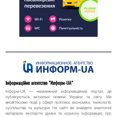
Інформаційне агентство "Информ-UA"
Інформ-UA — незалежний інформаційний портал, де
публікуються актуальні новини України та світу. Ми
висвітлюємо події у сфері політики, економіки, технологій,
суспільства та культури. На сайті ви знайдете аналітичні
матеріали, експертні думки та корисну інформацію про