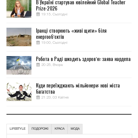
В Україні стартував ювілейний Global Teacher
Prize-2026
19:15, Сьогодні
Іранці створюють «живі щити» біля
енергооб’єктів
19:00, Сьогодні
Робота в Раді шкодить здоров’ю: заява нардепа
20:25, Вчора
Куди переїжджають мільйонери: нові міста
багатства
21:23, 03 Квітня
LIFESTYLE
ПОДОРОЖІ
КРАСА
МОДА