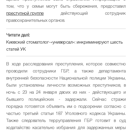
том, что у семьи могут быть сбережения, предоставил
преступной группе
действующий сотрудник
правоохранительных органов.
Читати далі:
Киевский стоматолог-«универсал»: инкриминируют шесть
статей УК
В ходе расследования преступления, которое совместно
проводили сотрудники ГБР, а также департамента
внутренней безопасности Национальной полиции Украины,
были установлены личности возможных преступников, в
ночь с 23 на 24 января двоих из них - действующего и
бывшего полицейских - задержали. Сейчас стражи
порядка готовятся объявить им о подозрении согласно с
частью третьей статьи 187 Уголовного кодекса Украины.
Также следователь терруправления ГБР готовит в суд
ходатайство касательно избрания для задержанных меры