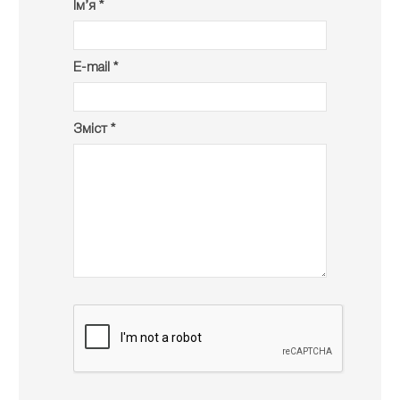
Ім’я *
E-mail *
Зміст *