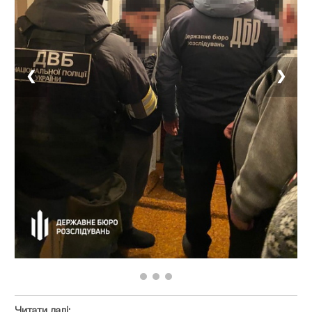
❮
❯
Читати далі: