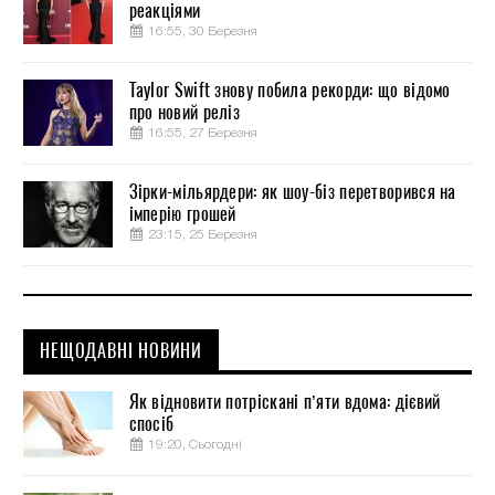
реакціями
16:55, 30 Березня
Taylor Swift знову побила рекорди: що відомо
про новий реліз
16:55, 27 Березня
Зірки-мільярдери: як шоу-біз перетворився на
імперію грошей
23:15, 25 Березня
НЕЩОДАВНІ НОВИНИ
Як відновити потріскані п’яти вдома: дієвий
спосіб
19:20, Сьогодні