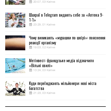
20:07, 03 Квітня
Шахраї в Telegram видають себе за «Аптека 9-
1-1»
23:29, 01 Квітня
Чому виникають «мурашки по шкірі»: пояснення
реакції організму
19:03, 02 Квітня
Метінвест: французьке медіа відзначило
«Вільні хвилі»
13:24, 03 Квітня
Куди переїжджають мільйонери: нові міста
багатства
21:23, 03 Квітня