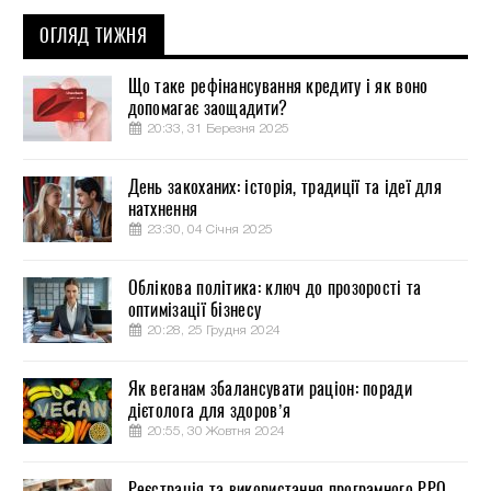
ОГЛЯД ТИЖНЯ
Що таке рефінансування кредиту і як воно
допомагає заощадити?
20:33, 31 Березня 2025
День закоханих: історія, традиції та ідеї для
натхнення
23:30, 04 Січня 2025
Облікова політика: ключ до прозорості та
оптимізації бізнесу
20:28, 25 Грудня 2024
Як веганам збалансувати раціон: поради
дієтолога для здоров’я
20:55, 30 Жовтня 2024
Реєстрація та використання програмного РРО