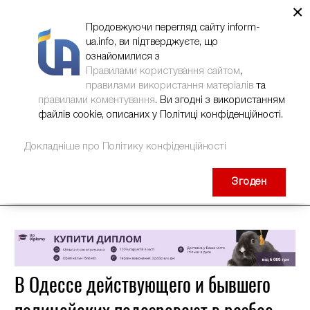
×
НОВИНИ
РЕКЛАМА
INFORM-UA
КОНТАКТИ
Продовжуючи перегляд сайту inform-
ua.info, ви підтверджуєте, що
ознайомилися з
Правилами користування сайтом
,
правилами використання матеріалів
та
правилами коментування
. Ви згодні з використанням
файлів cookie, описаних у Політиці конфіденційності.
Докладніше про Політику конфіденційності
Згоден
В Одессе действующего и бывшего