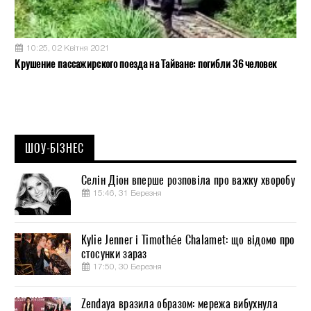
10:25, 02 Квітня 2021
Крушение пассажирского поезда на Тайване: погибли 36 человек
ШОУ-БІЗНЕС
Селін Діон вперше розповіла про важку хворобу
15:46, 31 Березня
Kylie Jenner і Timothée Chalamet: що відомо про
стосунки зараз
17:50, 30 Березня
Zendaya вразила образом: мережа вибухнула