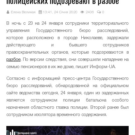
полицейских подозревают в разбое
Елена Великая
13:41, 24 Січня 2020
2406
0
В ночь с 23 на 24 января сотрудники территориального
управления Государственного бюро расследований,
которое расположено в городе Николаеве, задержали
действующего и бывшего сотрудников
правоохранительных органов, которые подозреваются в
разбое
. По версии следствия, они совершили нападение на
семью пенсионеров в их же доме, пишет Информ-UA.
Согласно с информацией пресс-центра Государственного
бюро расследований, обнародованной на официальном
сайте ведомства сегодня, 24 января, один из задержанных
является сотрудником полиции батальона особого
назначения областного главка полиции. Второй ранее был
сотрудником изолятора временного содержания.