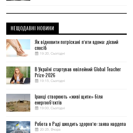
НЕЩОДАВНІ НОВИНИ
Як відновити потріскані п’яти вдома: дієвий
спосіб
19:20, Сьогодні
В Україні стартував ювілейний Global Teacher
Prize-2026
19:15, Сьогодні
Іранці створюють «живі щити» біля
енергооб’єктів
19:00, Сьогодні
Робота в Раді шкодить здоров’ю: заява нардепа
20:25, Вчора