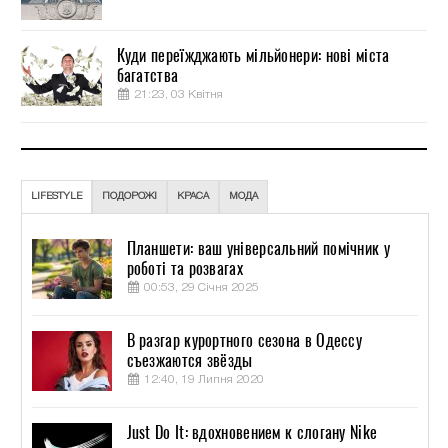
Куди переїжджають мільйонери: нові міста
багатства
21:23, 03 Квітня
LIFESTYLE
ПОДОРОЖІ
КРАСА
МОДА
Планшети: ваш універсальний помічник у
роботі та розвагах
00:53, 29 Січня 2025
В разгар курортного сезона в Одессу
съезжаются звёзды
12:40, 19 Липня 2020
Just Do It: вдохновением к слогану Nike