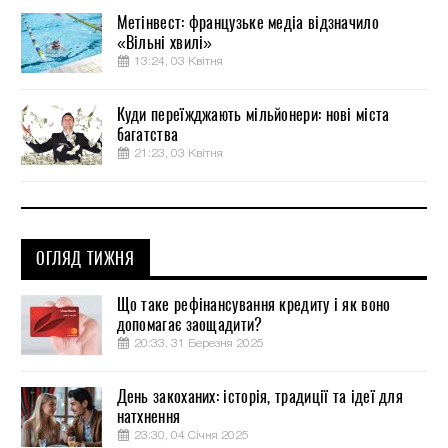
Метінвест: французьке медіа відзначило
«Вільні хвилі»
13:24, 03 Квітня
Куди переїжджають мільйонери: нові міста
багатства
21:23, 03 Квітня
ОГЛЯД ТИЖНЯ
Що таке рефінансування кредиту і як воно
допомагає заощадити?
20:33, 31 Березня 2025
День закоханих: історія, традиції та ідеї для
натхнення
23:30, 04 Січня 2025