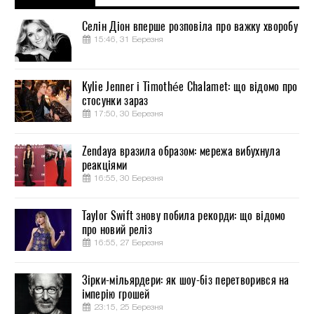
Селін Діон вперше розповіла про важку хворобу
15:46, 31 Березня
Kylie Jenner і Timothée Chalamet: що відомо про
стосунки зараз
17:50, 30 Березня
Zendaya вразила образом: мережа вибухнула
реакціями
16:55, 30 Березня
Taylor Swift знову побила рекорди: що відомо
про новий реліз
16:55, 27 Березня
Зірки-мільярдери: як шоу-біз перетворився на
імперію грошей
23:15, 25 Березня