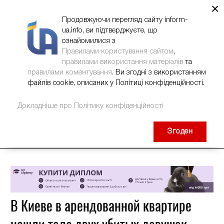
×
НОВИНИ
РЕКЛАМА
INFORM-UA
КОНТАКТИ
Продовжуючи перегляд сайту inform-
ua.info, ви підтверджуєте, що
ознайомилися з
Правилами користування сайтом
,
правилами використання матеріалів
та
правилами коментування
. Ви згодні з використанням
файлів cookie, описаних у Політиці конфіденційності.
Докладніше про Політику конфіденційності
Згоден
В Киеве в арендованной квартире