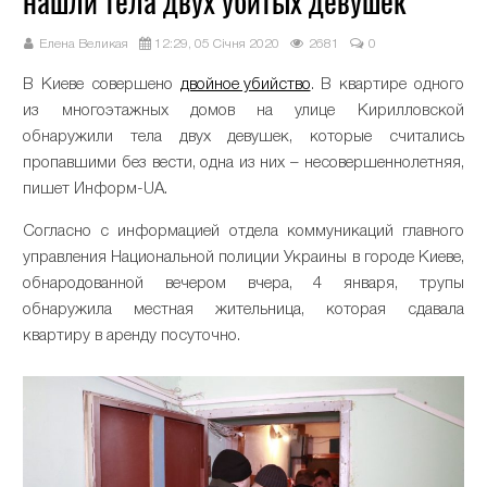
нашли тела двух убитых девушек
Елена Великая
12:29, 05 Січня 2020
2681
0
В Киеве совершено
двойное убийство
. В квартире одного
из многоэтажных домов на улице Кирилловской
обнаружили тела двух девушек, которые считались
пропавшими без вести, одна из них – несовершеннолетняя,
пишет Информ-UA.
Согласно с информацией отдела коммуникаций главного
управления Национальной полиции Украины в городе Киеве,
обнародованной вечером вчера, 4 января, трупы
обнаружила местная жительница, которая сдавала
квартиру в аренду посуточно.