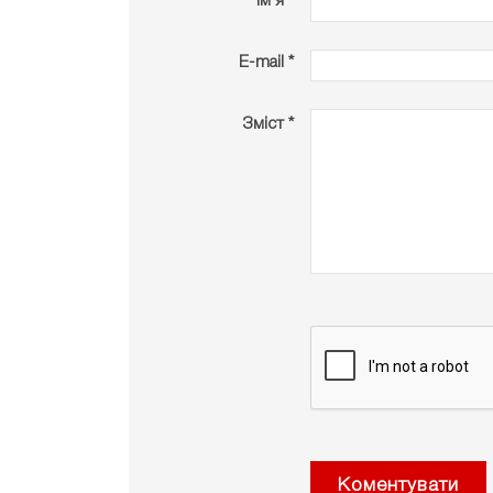
Ім’я *
E-mail *
Зміст *
Коментувати