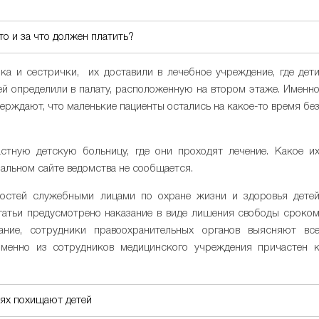
о и за что должен платить?
ка и сестрички, их доставили в лечебное учреждение, где дет
 определили в палату, расположенную на втором этаже. Именн
верждают, что маленькие пациенты остались на какое-то время бе
стную детскую больницу, где они проходят лечение. Какое и
альном сайте ведомства не сообщается.
остей служебными лицами по охране жизни и здоровья дете
татьи предусмотрено наказание в виде лишения свободы сроко
ание, сотрудники правоохранительных органов выясняют вс
именно из сотрудников медицинского учреждения причастен 
иях похищают детей