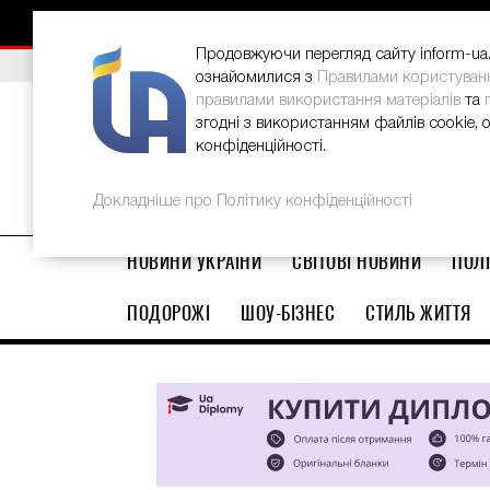
НОВИНИ
РЕКЛАМА
INFORM-UA
КОНТАКТИ
Продовжуючи перегляд сайту inform-ua.i
ВИБІР РЕДАКЦІЇ
В Україні стартував ювілейний Glo
ознайомилися з
Правилами користуван
правилами використання матеріалів
та
згодні з використанням файлів cookie, 
конфіденційності.
Докладніше про Політику конфіденційності
НОВИНИ УКРАЇНИ
СВІТОВІ НОВИНИ
ПОЛІ
ПОДОРОЖІ
ШОУ-БІЗНЕС
СТИЛЬ ЖИТТЯ