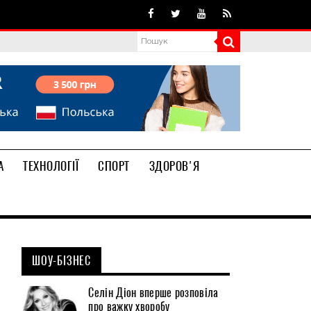
А
ТЕХНОЛОГІЇ
СПОРТ
ЗДОРОВ'Я
ШОУ-БІЗНЕС
Селін Діон вперше розповіла
про важку хворобу