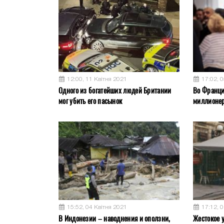
12:00, 11 Квітня 2021
17:02, 
Одного из богатейших людей Британии
Во Франци
мог убить его пасынок
миллионер
15:52, 04 Квітня 2021
17:12, 
В Индонезии – наводнения и оползни,
Жестокое у