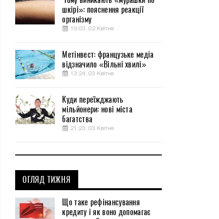
шкірі»: пояснення реакції
організму
19:03, 02 Квітня
Метінвест: французьке медіа
відзначило «Вільні хвилі»
13:24, 03 Квітня
Куди переїжджають
мільйонери: нові міста
багатства
21:23, 03 Квітня
ОГЛЯД ТИЖНЯ
Що таке рефінансування
кредиту і як воно допомагає