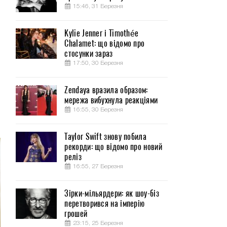
15:46, 31 Березня
Kylie Jenner і Timothée
Chalamet: що відомо про
и
стосунки зараз
17:50, 30 Березня
и
Zendaya вразила образом:
я
мережа вибухнула реакціями
й
16:55, 30 Березня
Taylor Swift знову побила
рекорди: що відомо про новий
реліз
16:55, 27 Березня
Зірки-мільярдери: як шоу-біз
перетворився на імперію
грошей
23:15, 25 Березня