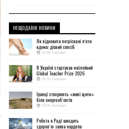
НЕЩОДАВНІ НОВИНИ
Як відновити потріскані п’яти
вдома: дієвий спосіб
19:20, Сьогодні
В Україні стартував ювілейний
Global Teacher Prize-2026
19:15, Сьогодні
Іранці створюють «живі щити»
біля енергооб’єктів
19:00, Сьогодні
з
е
Робота в Раді шкодить
х
здоров’ю: заява нардепа