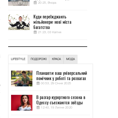
20:25, Вчора
Куди переїжджають
мільйонери: нові міста
багатства
и
21:23, 03 Квітня
о
з
х
LIFESTYLE
ПОДОРОЖІ
КРАСА
МОДА
Планшети: ваш універсальний
й
помічник у роботі та розвагах
м
00:53, 29 Січня 2025
е
к
В разгар курортного сезона в
Одессу съезжаются звёзды
12:40, 19 Липня 2020