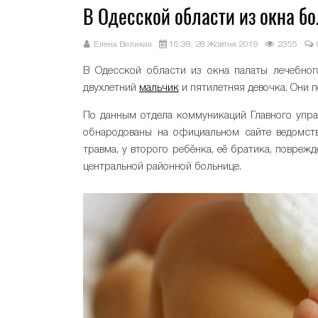
В Одесской области из окна б
Елена Великая
16:38, 28 Жовтня 2019
2355
В Одесской области из окна палаты лечебног
двухлетний
мальчик
и пятилетняя девочка. Они 
По данным отдела коммуникаций Главного упр
обнародованы на официальном сайте ведомств
травма, у второго ребёнка, её братика, повре
центральной районной больнице.