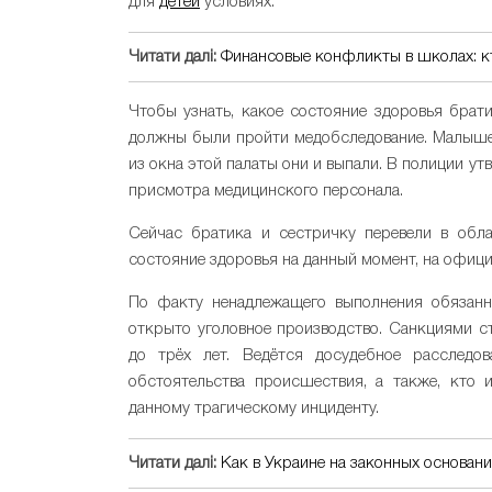
для
детей
условиях.
Читати далі:
Финансовые конфликты в школах: кт
Чтобы узнать, какое состояние здоровья брати
должны были пройти медобследование. Малышей
из окна этой палаты они и выпали. В полиции ут
присмотра медицинского персонала.
Сейчас братика и сестричку перевели в обла
состояние здоровья на данный момент, на офици
По факту ненадлежащего выполнения обязанн
открыто уголовное производство. Санкциями с
до трёх лет. Ведётся досудебное расследов
обстоятельства происшествия, а также, кто 
данному трагическому инциденту.
Читати далі:
Как в Украине на законных основан