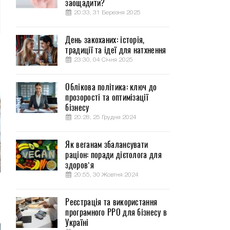
заощадити?
20:33, 31 Березня 2025
День закоханих: історія,
традиції та ідеї для натхнення
23:30, 04 Січня 2025
Облікова політика: ключ до
прозорості та оптимізації
бізнесу
20:28, 25 Грудня 2024
Як веганам збалансувати
раціон: поради дієтолога для
здоров’я
20:55, 30 Жовтня 2024
Реєстрація та використання
програмного РРО для бізнесу в
Україні