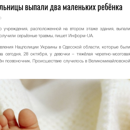
ольницы выпали два маленьких ребёнка
0
о учреждения, расположенной на втором этаже здания, выпал
получили серьёзные травмы, пишет Информ-UA.
авления Нацполиции Украины в Одесской области, которые был
а сегодня, 28 октября, у девочки – тяжёлая черепно-мозгова
ждён позвоночник. Происшествие случилось в Великомихайловско