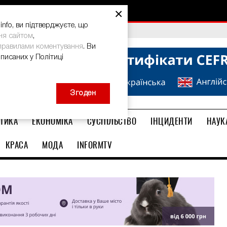
×
nfo, ви підтверджуєте, що
bal Teacher Prize-2026
ня сайтом
,
правилами коментування
. Ви
описаних у Політиці
Згоден
ТИКА
ЕКОНОМІКА
СУСПІЛЬСТВО
ІНЦИДЕНТИ
НАУК
КРАСА
МОДА
INFORMTV