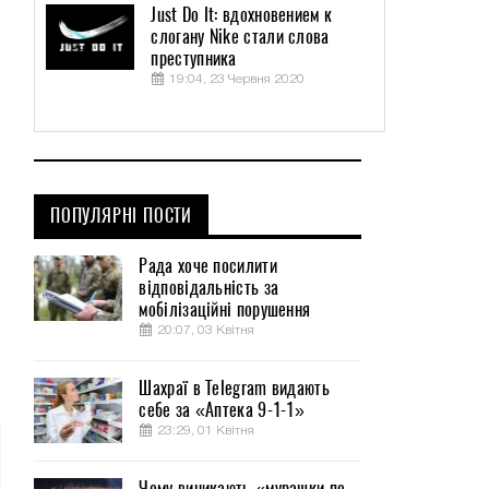
Just Do It: вдохновением к
слогану Nike стали слова
преступника
19:04, 23 Червня 2020
ПОПУЛЯРНІ ПОСТИ
Рада хоче посилити
відповідальність за
мобілізаційні порушення
20:07, 03 Квітня
Шахраї в Telegram видають
себе за «Аптека 9-1-1»
23:29, 01 Квітня
Чому виникають «мурашки по