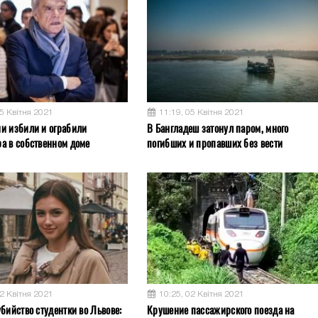
05 Квітня 2021
11:19, 05 Квітня 2021
и избили и ограбили
В Бангладеш затонул паром, много
а в собственном доме
погибших и пропавших без вести
02 Квітня 2021
10:25, 02 Квітня 2021
бийство студентки во Львове:
Крушение пассажирского поезда на