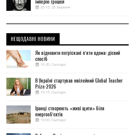
імперію грошей
23:15, 25 Березня
НЕЩОДАВНІ НОВИНИ
Як відновити потріскані п’яти вдома: дієвий
спосіб
19:20, Сьогодні
В Україні стартував ювілейний Global Teacher
Prize-2026
19:15, Сьогодні
Іранці створюють «живі щити» біля
енергооб’єктів
19:00, Сьогодні