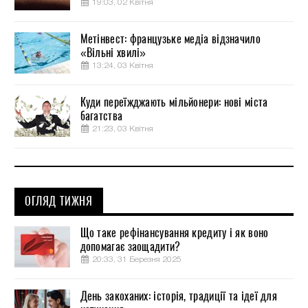
19:03, 02 Квітня
Метінвест: французьке медіа відзначило
«Вільні хвилі»
13:24, 03 Квітня
Куди переїжджають мільйонери: нові міста
багатства
21:23, 03 Квітня
ОГЛЯД ТИЖНЯ
Що таке рефінансування кредиту і як воно
допомагає заощадити?
20:33, 31 Березня 2025
День закоханих: історія, традиції та ідеї для