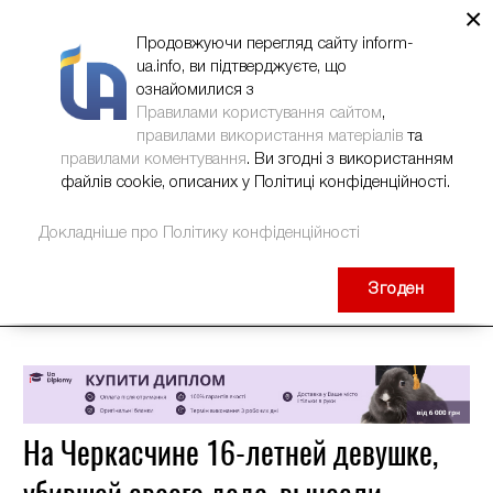
×
НОВИНИ
РЕКЛАМА
INFORM-UA
КОНТАКТИ
Продовжуючи перегляд сайту inform-
ua.info, ви підтверджуєте, що
ознайомилися з
Правилами користування сайтом
,
правилами використання матеріалів
та
правилами коментування
. Ви згодні з використанням
файлів cookie, описаних у Політиці конфіденційності.
Докладніше про Політику конфіденційності
Згоден
На Черкасчине 16-летней девушке,