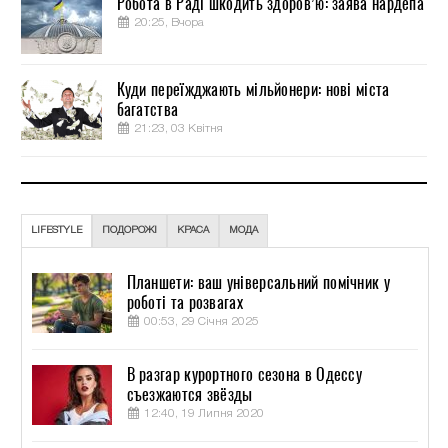
Робота в Раді шкодить здоров’ю: заява нардепа
20:25, Вчора
Куди переїжджають мільйонери: нові міста
багатства
21:23, 03 Квітня
LIFESTYLE
ПОДОРОЖІ
КРАСА
МОДА
Планшети: ваш універсальний помічник у
роботі та розвагах
00:53, 29 Січня 2025
В разгар курортного сезона в Одессу
съезжаются звёзды
12:40, 19 Липня 2020