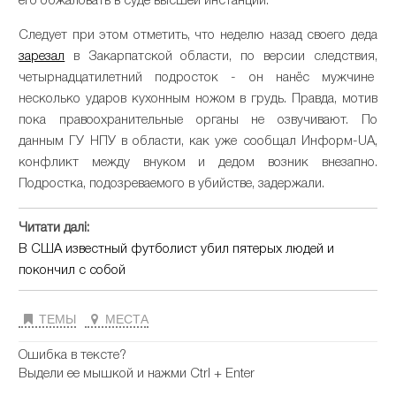
его обжаловать в суде высшей инстанции.
Следует при этом отметить, что неделю назад своего деда
зарезал
в Закарпатской области, по версии следствия,
четырнадцатилетний подросток - он нанёс мужчине
несколько ударов кухонным ножом в грудь. Правда, мотив
пока правоохранительные органы не озвучивают. По
данным ГУ НПУ в области, как уже сообщал Информ-UA,
конфликт между внуком и дедом возник внезапно.
Подростка, подозреваемого в убийстве, задержали.
Читати далі:
В США известный футболист убил пятерых людей и
покончил с собой
ТЕМЫ
МЕСТА
Ошибка в тексте?
Выдели ее мышкой и нажми Ctrl + Enter