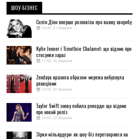
ШОУ-БІЗНЕС
Селін Діон вперше розповіла про важку хворобу
15:46, 31 Березня
Kylie Jenner і Timothée Chalamet: що відомо про
стосунки зараз
17:50, 30 Березня
Zendaya вразила образом: мережа вибухнула
реакціями
16:55, 30 Березня
Taylor Swift знову побила рекорди: що відомо
про новий реліз
16:55, 27 Березня
Зірки-мільярдери: як шоу-біз перетворився на