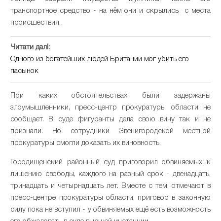
транспортное средство - на нём они и скрылись с места
происшествия.
Читати далі:
Одного из богатейших людей Британии мог убить его
пасынок
При каких обстоятельствах были задержаны
злоумышленники, пресс-центр прокуратуры области не
сообщает. В суде фигуранты дела свою вину так и не
признали. Но сотрудники Звенигородской местной
прокуратуры смогли доказать их виновность.
Городищенский районный суд приговорил обвиняемых к
лишению свободы, каждого на разный срок - двенадцать,
тринадцать и четырнадцать лет. Вместе с тем, отмечают в
пресс-центре прокуратуры области, приговор в законную
силу пока не вступил - у обвиняемых ещё есть возможность