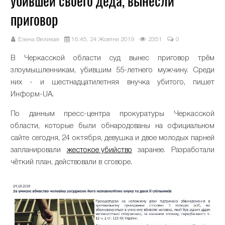
убившей своего деда, вынесли
приговор
Елена Великая
16:45, 24 Жовтня 2019
2351
0
В Черкасской области суд вынес приговор трём
злоумышленникам, убившим 55-летнего мужчину. Среди
них - и шестнадцатилетняя внучка убитого, пишет
Информ-UA.
По данным пресс-центра прокуратуры Черкасской
области, которые были обнародованы на официальном
сайте сегодня, 24 октября, девушка и двое молодых парней
запланировали
жестокое убийство
заранее. Разработали
чёткий план, действовали в сговоре.