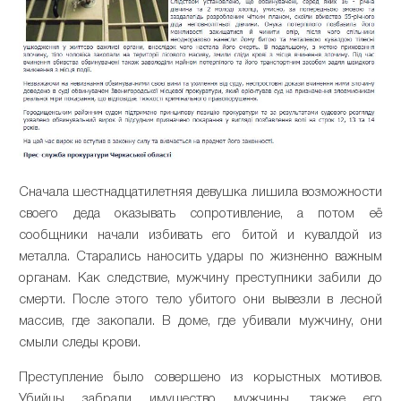
Сначала шестнадцатилетняя девушка лишила возможности
своего деда оказывать сопротивление, а потом её
сообщники начали избивать его битой и кувалдой из
металла. Старались наносить удары по жизненно важным
органам. Как следствие, мужчину преступники забили до
смерти. После этого тело убитого они вывезли в лесной
массив, где закопали. В доме, где убивали мужчину, они
смыли следы крови.
Преступление было совершено из корыстных мотивов.
Убийцы забрали имущество мужчины, также его