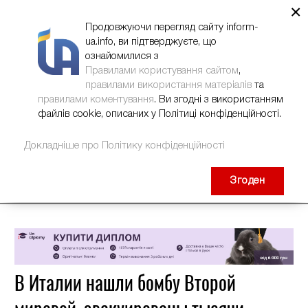
×
НОВИНИ
РЕКЛАМА
INFORM-UA
КОНТАКТИ
Продовжуючи перегляд сайту inform-
ua.info, ви підтверджуєте, що
ознайомилися з
Правилами користування сайтом
,
правилами використання матеріалів
та
правилами коментування
. Ви згодні з використанням
файлів cookie, описаних у Політиці конфіденційності.
Докладніше про Політику конфіденційності
Згоден
В Италии нашли бомбу Второй