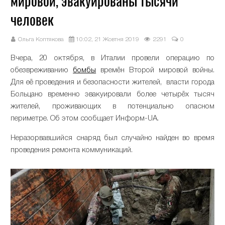
мировой, эвакуированы тысячи
человек
Ольга Коптякова
10:02, 21 Жовтня 2019
2291
0
Вчера, 20 октября, в Италии провели операцию по
обезвреживанию
бомбы
времён Второй мировой войны.
Для её проведения и безопасности жителей, власти города
Больцано временно эвакуировали более четырёх тысяч
жителей, проживающих в потенциально опасном
периметре. Об этом сообщает Информ-UA.
Неразорвавшийся снаряд был случайно найден во время
проведения ремонта коммуникаций.