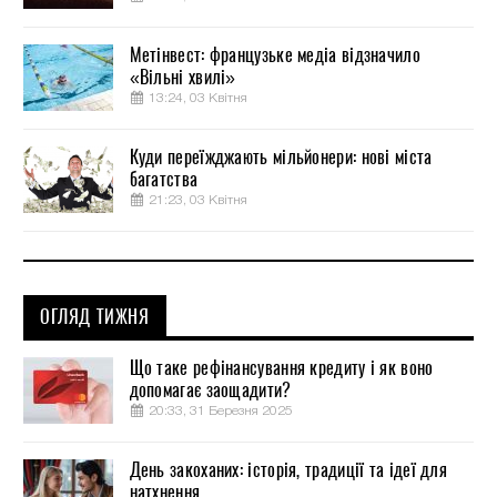
Метінвест: французьке медіа відзначило
«Вільні хвилі»
13:24, 03 Квітня
Куди переїжджають мільйонери: нові міста
багатства
21:23, 03 Квітня
ОГЛЯД ТИЖНЯ
Що таке рефінансування кредиту і як воно
допомагає заощадити?
20:33, 31 Березня 2025
День закоханих: історія, традиції та ідеї для
натхнення