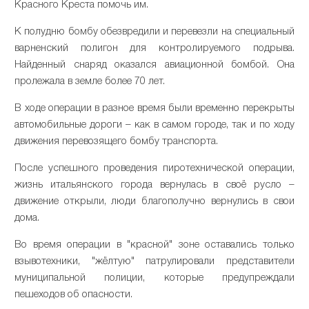
Красного Креста помочь им.
К полудню бомбу обезвредили и перевезли на специальный
варненский полигон для контролируемого подрыва.
Найденный снаряд оказался авиационной бомбой. Она
пролежала в земле более 70 лет.
В ходе операции в разное время были временно перекрыты
автомобильные дороги – как в самом городе, так и по ходу
движения перевозящего бомбу транспорта.
После успешного проведения пиротехнической операции,
жизнь итальянского города вернулась в своё русло –
движение открыли, люди благополучно вернулись в свои
дома.
Во время операции в "красной" зоне оставались только
взывотехники, "жёлтую" патрулировали представители
муниципальной полиции, которые предупреждали
пешеходов об опасности.