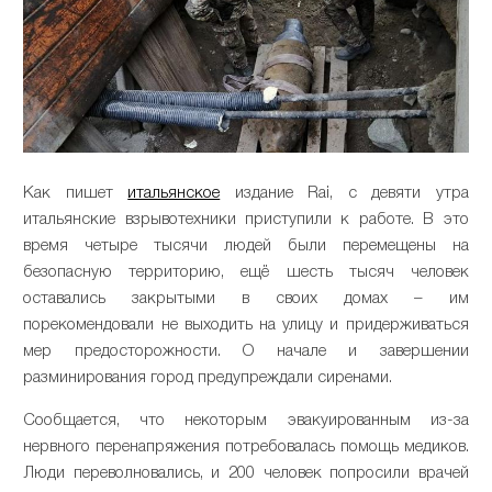
Как пишет
итальянское
издание Rai, с девяти утра
итальянские взрывотехники приступили к работе. В это
время четыре тысячи людей были перемещены на
безопасную территорию, ещё шесть тысяч человек
оставались закрытыми в своих домах – им
порекомендовали не выходить на улицу и придерживаться
мер предосторожности. О начале и завершении
разминирования город предупреждали сиренами.
Сообщается, что некоторым эвакуированным из-за
нервного перенапряжения потребовалась помощь медиков.
Люди переволновались, и 200 человек попросили врачей