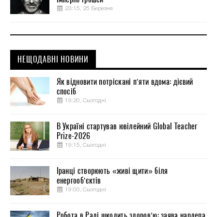
23:15, 25 Березня
НЕЩОДАВНІ НОВИНИ
Як відновити потріскані п’яти вдома: дієвий
спосіб
19:20, Сьогодні
В Україні стартував ювілейний Global Teacher
Prize-2026
19:15, Сьогодні
Іранці створюють «живі щити» біля
енергооб’єктів
19:00, Сьогодні
Робота в Раді шкодить здоров’ю: заява нардепа