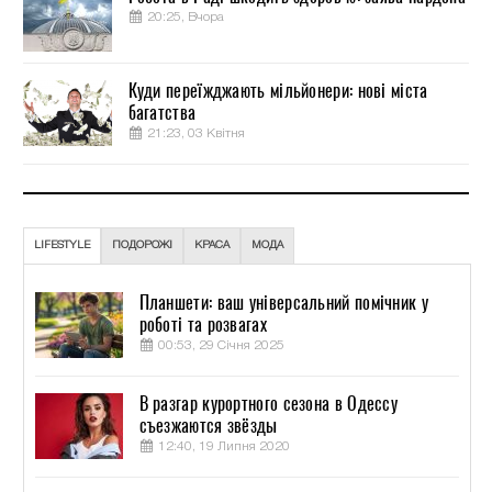
20:25, Вчора
Куди переїжджають мільйонери: нові міста
багатства
21:23, 03 Квітня
LIFESTYLE
ПОДОРОЖІ
КРАСА
МОДА
Планшети: ваш універсальний помічник у
роботі та розвагах
00:53, 29 Січня 2025
В разгар курортного сезона в Одессу
съезжаются звёзды
12:40, 19 Липня 2020