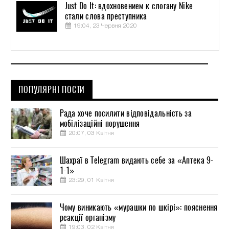
Just Do It: вдохновением к слогану Nike
стали слова преступника
19:04, 23 Червня 2020
ПОПУЛЯРНІ ПОСТИ
Рада хоче посилити відповідальність за
мобілізаційні порушення
20:07, 03 Квітня
Шахраї в Telegram видають себе за «Аптека 9-
1-1»
23:29, 01 Квітня
Чому виникають «мурашки по шкірі»: пояснення
реакції організму
19:03, 02 Квітня