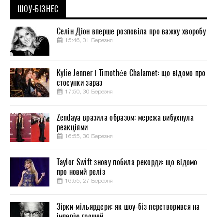
ШОУ-БІЗНЕС
Селін Діон вперше розповіла про важку хворобу
15:46, 31 Березня
Kylie Jenner і Timothée Chalamet: що відомо про
стосунки зараз
17:50, 30 Березня
Zendaya вразила образом: мережа вибухнула
реакціями
16:55, 30 Березня
Taylor Swift знову побила рекорди: що відомо
про новий реліз
16:55, 27 Березня
Зірки-мільярдери: як шоу-біз перетворився на
імперію грошей