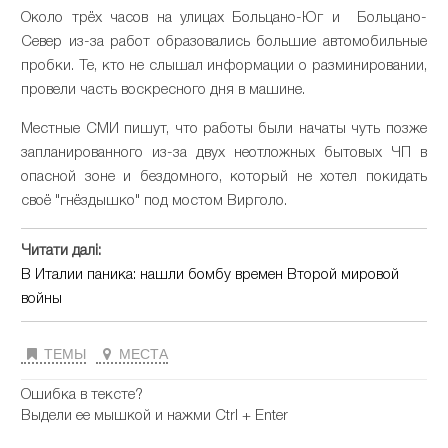
Около трёх часов на улицах Больцано-Юг и Больцано-
Север из-за работ образовались большие автомобильные
пробки. Те, кто не слышал информации о разминировании,
провели часть воскресного дня в машине.
Местные СМИ пишут, что работы были начаты чуть позже
запланированного из-за двух неотложных бытовых ЧП в
опасной зоне и бездомного, который не хотел покидать
своё "гнёздышко" под мостом Вирголо.
Читати далі:
В Италии паника: нашли бомбу времен Второй мировой
войны
ТЕМЫ
МЕСТА
Ошибка в тексте?
Выдели ее мышкой и нажми Ctrl + Enter