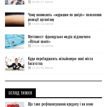
23:29, 01 Квітня
Чому виникають «мурашки по шкірі»: пояснення
реакції організму
19:03, 02 Квітня
Метінвест: французьке медіа відзначило
«Вільні хвилі»
13:24, 03 Квітня
Куди переїжджають мільйонери: нові міста
багатства
21:23, 03 Квітня
ОГЛЯД ТИЖНЯ
Що таке рефінансування кредиту і як воно