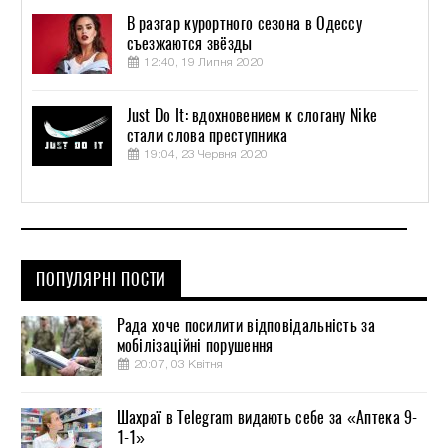
В разгар курортного сезона в Одессу
съезжаются звёзды
12:40, 19 Липня 2020
Just Do It: вдохновением к слогану Nike
стали слова преступника
19:04, 23 Червня 2020
ПОПУЛЯРНІ ПОСТИ
Рада хоче посилити відповідальність за
мобілізаційні порушення
20:07, 03 Квітня
Шахраї в Telegram видають себе за «Аптека 9-
1-1»