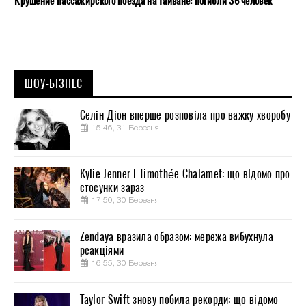
Крушение пассажирского поезда на Тайване: погибли 36 человек
ШОУ-БІЗНЕС
Селін Діон вперше розповіла про важку хворобу
15:46, 31 Березня
Kylie Jenner і Timothée Chalamet: що відомо про
стосунки зараз
17:50, 30 Березня
Zendaya вразила образом: мережа вибухнула
реакціями
16:55, 30 Березня
Taylor Swift знову побила рекорди: що відомо