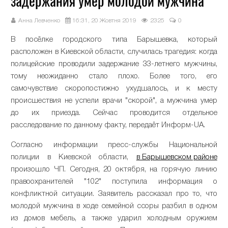
задержания умер молодой мужчина
Анна Левченко
16:31, 20 Жовтня 2019
2325
0
В посёлке городского типа Барышевка, который
расположен в Киевской области, случилась трагедия: когда
полицейские проводили задержание 33-летнего мужчины,
тому неожиданно стало плохо. Более того, его
самочувствие скоропостижно ухудшалось, и к месту
происшествия не успели врачи "скорой", а мужчина умер
до их приезда. Сейчас проводится отдельное
расследование по данному факту, передаёт Информ-UA.
Согласно информации пресс-службы Национальной
полиции в Киевской области,
в Барышевском районе
произошло ЧП. Сегодня, 20 октября, на горячую линию
правоохранителей "102" поступила информация о
конфликтной ситуации. Заявитель рассказал про то, что
молодой мужчина в ходе семейной ссоры разбил в одном
из домов мебель, а также ударил холодным оружием