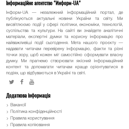
Інформаційне агентство "Информ-UA"
Інформ-UA — незалежний інформаційний портал, де
публікуються актуальні новини України та світу. Ми
висвітлюємо події у сфері політики, економіки, технологій,
суспільства та культури. На сайті ви знайдете аналітичні
матеріали, експертні думки та корисну інформацію про
найважливіші події сьогодення. Мета нашого проєкту —
надавати читачам перевірену інформацію, факти та різні
точки зору, щоб кожен міг самостійно сформувати власну
думку. Ми прагнемо створювати якісний інформаційний
контент та допомагати читачам краще орієнтуватися в
подіях, що відбуваються в Україні та світі.
Додаткова інформація
Вакансії
Політика конфіденційності
Правила користування
Правила копіювання