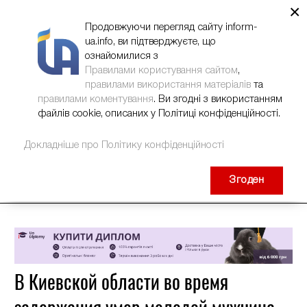
×
НОВИНИ
РЕКЛАМА
INFORM-UA
КОНТАКТИ
Продовжуючи перегляд сайту inform-
ua.info, ви підтверджуєте, що
ознайомилися з
Правилами користування сайтом
,
правилами використання матеріалів
та
правилами коментування
. Ви згодні з використанням
файлів cookie, описаних у Політиці конфіденційності.
Докладніше про Політику конфіденційності
Згоден
В Киевской области во время