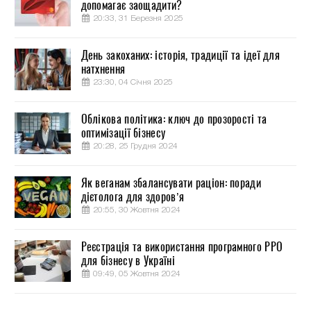
допомагає заощадити?
20:33, 31 Березня 2025
День закоханих: історія, традиції та ідеї для
натхнення
23:30, 04 Січня 2025
Облікова політика: ключ до прозорості та
оптимізації бізнесу
20:28, 25 Грудня 2024
Як веганам збалансувати раціон: поради
дієтолога для здоров’я
20:55, 30 Жовтня 2024
Реєстрація та використання програмного РРО
для бізнесу в Україні
09:49, 05 Жовтня 2024