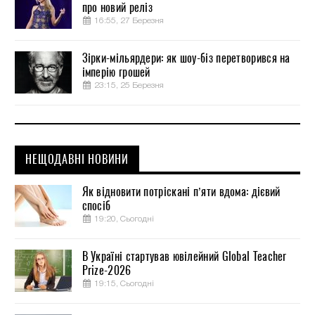
про новий реліз
16:55, 27 Березня
Зірки-мільярдери: як шоу-біз перетворився на
імперію грошей
23:15, 25 Березня
НЕЩОДАВНІ НОВИНИ
Як відновити потріскані п’яти вдома: дієвий
спосіб
19:20, Сьогодні
В Україні стартував ювілейний Global Teacher
Prize-2026
19:15, Сьогодні