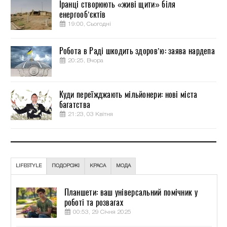
Іранці створюють «живі щити» біля
енергооб’єктів
19:00, Сьогодні
Робота в Раді шкодить здоров’ю: заява нардепа
20:25, Вчора
Куди переїжджають мільйонери: нові міста
багатства
21:23, 03 Квітня
LIFESTYLE
ПОДОРОЖІ
КРАСА
МОДА
Планшети: ваш універсальний помічник у
роботі та розвагах
00:53, 29 Січня 2025