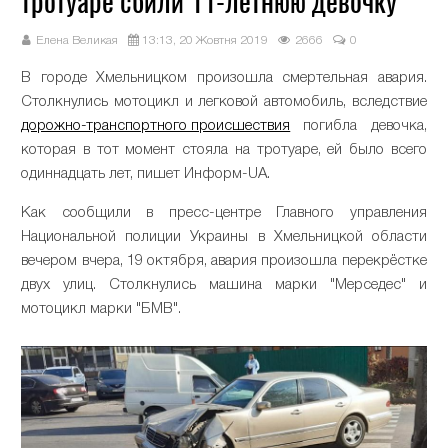
тротуаре сбили 11-летнюю девочку
Елена Великая
13:13, 20 Жовтня 2019
2666
0
В городе Хмельницком произошла смертельная авария.
Столкнулись мотоцикл и легковой автомобиль, вследствие
дорожно-транспортного происшествия
погибла девочка,
которая в тот момент стояла на тротуаре, ей было всего
одиннадцать лет, пишет Информ-UA.
Как сообщили в пресс-центре Главного управления
Национальной полиции Украины в Хмельницкой области
вечером вчера, 19 октября, авария произошла перекрёстке
двух улиц. Столкнулись машина марки "Мерседес" и
мотоцикл марки "БМВ".