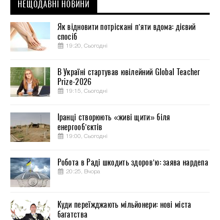
НЕЩОДАВНІ НОВИНИ
Як відновити потріскані п’яти вдома: дієвий
спосіб
19:20, Сьогодні
В Україні стартував ювілейний Global Teacher
Prize-2026
19:15, Сьогодні
Іранці створюють «живі щити» біля
енергооб’єктів
19:00, Сьогодні
Робота в Раді шкодить здоров’ю: заява нардепа
20:25, Вчора
Куди переїжджають мільйонери: нові міста
багатства