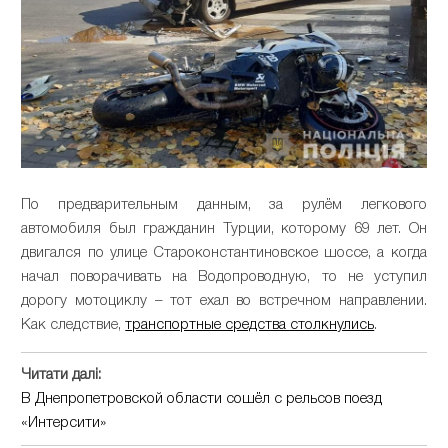
По предварительным данным, за рулём легкового
автомобиля был гражданин Турции, которому 69 лет. Он
двигался по улице Староконстантиновское шоссе, а когда
начал поворачивать на Водопроводную, то не уступил
дорогу мотоциклу – тот ехал во встречном направлении.
Как следствие,
транспортные средства столкнулись
.
Читати далі:
В Днепропетровской области сошёл с рельсов поезд
«Интерсити»