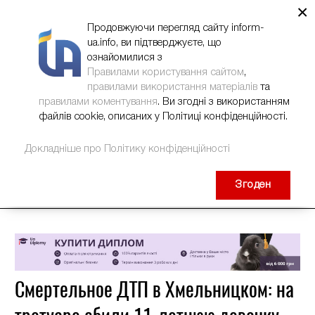
×
НОВИНИ
РЕКЛАМА
INFORM-UA
КОНТАКТИ
Продовжуючи перегляд сайту inform-
ua.info, ви підтверджуєте, що
ознайомилися з
Правилами користування сайтом
,
правилами використання матеріалів
та
правилами коментування
. Ви згодні з використанням
файлів cookie, описаних у Політиці конфіденційності.
Докладніше про Політику конфіденційності
Згоден
Смертельное ДТП в Хмельницком: на