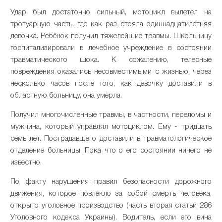
Удар был достаточно сильный, мотоцикл вылетел на
тротуарную часть, где как раз стояла одиннадцатилетняя
девочка. Ребёнок получил тяжелейшие травмы. Школьницу
госпитализировали в лечебное учреждение в состоянии
травматического шока. К сожалению, телесные
повреждения оказались несовместимыми с жизнью, через
несколько часов после того, как девочку доставили в
областную больницу, она умерла.
Получил многочисленные травмы, в частности, переломы и
мужчина, который управлял мотоциклом. Ему - тридцать
семь лет. Пострадавшего доставили в травматологическое
отделение больницы. Пока что о его состоянии ничего не
известно.
По факту нарушения правил безопасности дорожного
движения, которое повлекло за собой смерть человека,
открыто уголовное производство (часть вторая статьи 286
Уголовного кодекса Украины). Водитель, если его вина