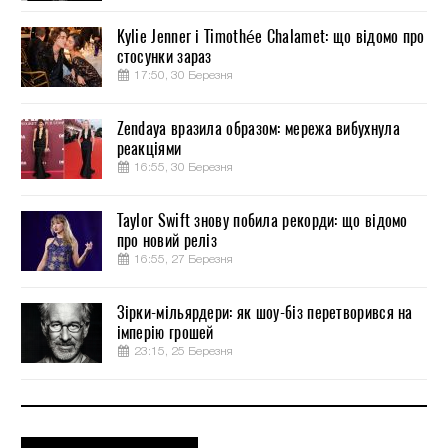
Kylie Jenner і Timothée Chalamet: що відомо про
стосунки зараз
17:50, 30 Березня
Zendaya вразила образом: мережа вибухнула
реакціями
16:55, 30 Березня
Taylor Swift знову побила рекорди: що відомо
про новий реліз
16:55, 27 Березня
Зірки-мільярдери: як шоу-біз перетворився на
імперію грошей
23:15, 25 Березня