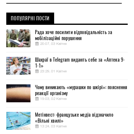
ПОПУЛЯРНІ ПОСТИ
Рада хоче посилити відповідальність за
мобілізаційні порушення
20:07, 03 Квітня
Шахраї в Telegram видають себе за «Аптека 9-
1-1»
23:29, 01 Квітня
Чому виникають «мурашки по шкірі»: пояснення
реакції організму
19:03, 02 Квітня
Метінвест: французьке медіа відзначило
«Вільні хвилі»
13:24, 03 Квітня