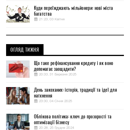
Куди переїжджають мільйонери: нові міста
багатства
21:23, 03 Квітня
ОГЛЯД ТИЖНЯ
Що таке рефінансування кредиту і як воно
допомагає заощадити?
20:33, 31 Березня 2025
День закоханих: історія, традиції та ідеї для
натхнення
23:30, 04 Січня 2025
Облікова політика: ключ до прозорості та
оптимізації бізнесу
20:28, 25 Грудня 2024