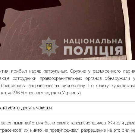
тия прибыл наряд патрульных. Оружие у разъяренного парн
Также сотрудники правоохранительных органов обнаружили 
боеприпасы направлены на экспертизу. По факту хулиганств
татья 296 Уголовного кодекса Украины).
ете убиты десять человек
 законными действия были самих телевизионщиков. Жители дом
страсенсов" их никто не предупреждал, разрешение на это они н