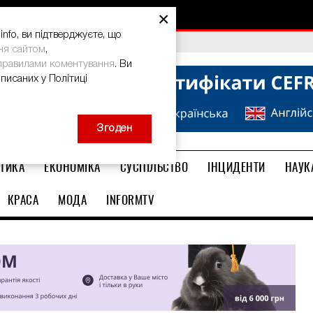
×
nfo, ви підтверджуєте, що
bal Teacher Prize-2026
ня сайтом
,
правилами коментування
. Ви
описаних у Політиці
Згоден
ТИКА
ЕКОНОМІКА
СУСПІЛЬСТВО
ІНЦИДЕНТИ
НАУК
КРАСА
МОДА
INFORMTV