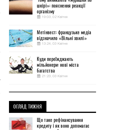
шкірі»: пояснення реакції
організму
т
19:03, 02 Квітня
о
Метінвест: французьке медіа
відзначило «Вільні хвилі»
и
13:24, 03 Квітня
о
т
Куди переїжджають
ы
мільйонери: нові міста
багатства
21:23, 03 Квітня
д
ОГЛЯД ТИЖНЯ
Що таке рефінансування
кредиту і як воно допомагає