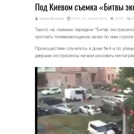
Под Киевом съемка «Битвы эк
Елена Великая
15:41, 01 Липня 2019
2752
0
Такого на съемках передачи "Битва экстрасен
прогнать телевизионщиков, начал по ним стрел
Происшествие случилось в доме №4-а по улиц
дверьми экстрасенсы начали рисовать пентагра