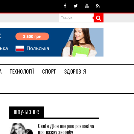
А
ТЕХНОЛОГІЇ
СПОРТ
ЗДОРОВ'Я
ШОУ-БІЗНЕС
Селін Діон вперше розповіла
про важку хворобу