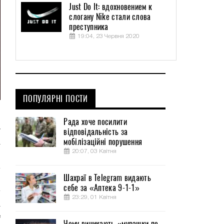
Just Do It: вдохновением к
слогану Nike стали слова
преступника
19:04, 23 Червня 2020
ПОПУЛЯРНІ ПОСТИ
я
Рада хоче посилити
відповідальність за
у
мобілізаційні порушення
а
20:07, 03 Квітня
Шахраї в Telegram видають
себе за «Аптека 9-1-1»
23:29, 01 Квітня
а
е
Чому виникають «мурашки по