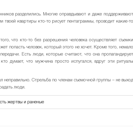
енников разделились. Многие оправдывают и даже поддерживаю
ми твоей квартиры кто-то рисует пентаграммы, проводит какие-т
.
ого, что кто-то без разрешения человека осуществляет съемк
жет попасть человек, который этого не хочет. Кроме того, немал
передачи. Есть люди, которые считают, что она пропагандируе
 кто думает, что мужчина просто испугался, вдруг эти ритуал
пил неправильно. Стрельба по членам съемочной группы – не выхо
традать люди.
есть жертвы и раненые