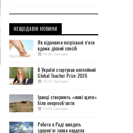
НЕЩОДАВНІ НОВИНИ
Як відновити потріскані п’яти
вдома: дієвий спосіб
19:20, Сьогодні
В Україні стартував ювілейний
Global Teacher Prize-2026
19:15, Сьогодні
Іранці створюють «живі щити»
біля енергооб’єктів
19:00, Сьогодні
Робота в Раді шкодить
здоров’ю: заява нардепа