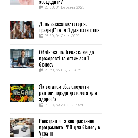
заощадити?
20:33, 31 Березня 2025
День закоханих: історія,
традиції та ідеї для натхнення
23:30, 04 Січня 2025
Облікова політика: ключ до
прозорості та оптимізації
бізнесу
20:28, 25 Грудня 2024
Як веганам збалансувати
раціон: поради дієтолога для
здоров’я
20:55, 30 Жовтня 2024
Реєстрація та використання
програмного РРО для бізнесу в
Україні