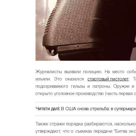
Журналисты вызвали полицию. На место собы
изъяли. Это оказался
стартовый пистолет
. 
подозреваемого гильзы и патроны. Оружие и 
открыто уголовное производство (часть первая с
Читати далі:
В США снова стрельба: в супермарк
Также стражи порядка разбираются, насколько
утверждают, что о съемках передачи "Битва эк