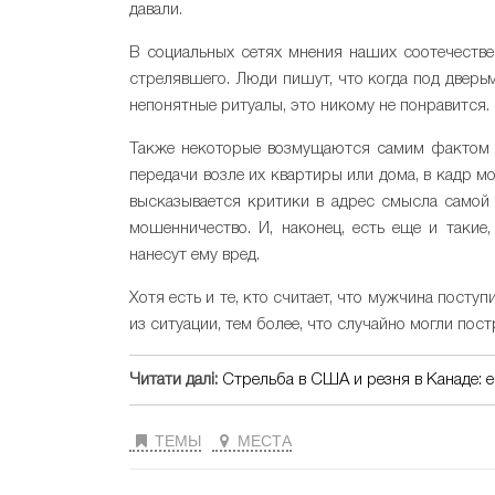
давали.
В социальных сетях мнения наших соотечеств
стрелявшего. Люди пишут, что когда под дверь
непонятные ритуалы, это никому не понравится
Также некоторые возмущаются самим фактом т
передачи возле их квартиры или дома, в кадр мо
высказывается критики в адрес смысла самой 
мошенничество. И, наконец, есть еще и такие,
нанесут ему вред.
Хотя есть и те, кто считает, что мужчина посту
из ситуации, тем более, что случайно могли пос
Читати далі:
Стрельба в США и резня в Канаде: 
ТЕМЫ
МЕСТА