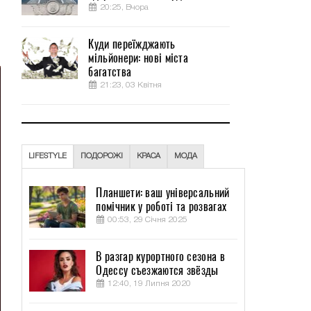
20:25, Вчора
Куди переїжджають
мільйонери: нові міста
багатства
21:23, 03 Квітня
LIFESTYLE
ПОДОРОЖІ
КРАСА
МОДА
Планшети: ваш універсальний
помічник у роботі та розвагах
00:53, 29 Січня 2025
В разгар курортного сезона в
Одессу съезжаются звёзды
12:40, 19 Липня 2020