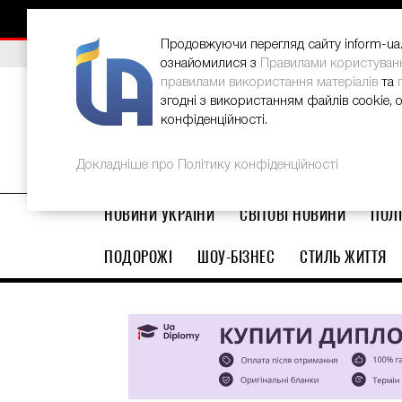
НОВИНИ
РЕКЛАМА
INFORM-UA
КОНТАКТИ
Продовжуючи перегляд сайту inform-ua.i
ВИБІР РЕДАКЦІЇ
В Україні стартував ювілейний Glo
ознайомилися з
Правилами користуван
правилами використання матеріалів
та
згодні з використанням файлів cookie, 
конфіденційності.
Докладніше про Політику конфіденційності
НОВИНИ УКРАЇНИ
СВІТОВІ НОВИНИ
ПОЛІ
ПОДОРОЖІ
ШОУ-БІЗНЕС
СТИЛЬ ЖИТТЯ