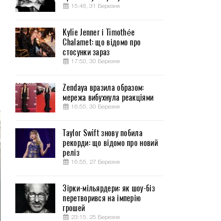
15:46, 31 Березня
Kylie Jenner і Timothée
Chalamet: що відомо про
ы
стосунки зараз
17:50, 30 Березня
о
Zendaya вразила образом:
мережа вибухнула реакціями
16:55, 30 Березня
Taylor Swift знову побила
рекорди: що відомо про новий
реліз
16:55, 27 Березня
Зірки-мільярдери: як шоу-біз
перетворився на імперію
грошей
23:15, 25 Березня