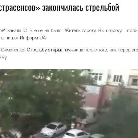
страсенсов» закончилась стрельбой
сов" канала СТБ еще не было. Житель города Вышгорода, чтоб
ять, пишет Информ-UA.
е Симоненко.
Стрельбу открыл
мужчина после того, как перед ег
мму.