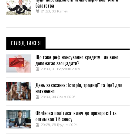
багатства
21:23, 03 Квітня
ОГЛЯД ТИЖНЯ
Що таке рефінансування кредиту і як воно
допомагає заощадити?
20:33, 31 Березня 2025
День закоханих: історія, традиції та ідеї для
натхнення
23:30, 04 Січня 2025
Облікова політика: ключ до прозорості та
оптимізації бізнесу
20:28, 25 Грудня 2024