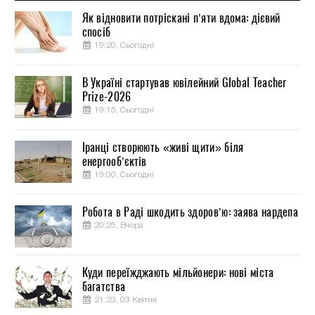
Як відновити потріскані п’яти вдома: дієвий
спосіб
19:20, Сьогодні
В Україні стартував ювілейний Global Teacher
Prize-2026
19:15, Сьогодні
Іранці створюють «живі щити» біля
енергооб’єктів
19:00, Сьогодні
Робота в Раді шкодить здоров’ю: заява нардепа
20:25, Вчора
Куди переїжджають мільйонери: нові міста
багатства
21:23, 03 Квітня