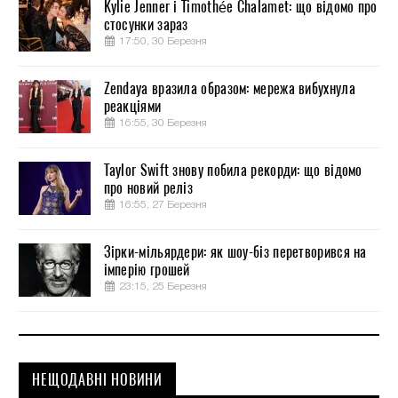
Kylie Jenner і Timothée Chalamet: що відомо про
стосунки зараз
17:50, 30 Березня
Zendaya вразила образом: мережа вибухнула
реакціями
16:55, 30 Березня
Taylor Swift знову побила рекорди: що відомо
про новий реліз
16:55, 27 Березня
Зірки-мільярдери: як шоу-біз перетворився на
імперію грошей
23:15, 25 Березня
НЕЩОДАВНІ НОВИНИ