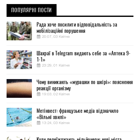
ПОПУЛЯРНІ ПОСТИ
Рада хоче посилити відповідальність за
мобілізаційні порушення
20:07, 03 Квітня
Шахраї в Telegram видають себе за «Аптека 9-
1-1»
23:29, 01 Квітня
Чому виникають «мурашки по шкірі»: пояснення
реакції організму
19:03, 02 Квітня
Метінвест: французьке медіа відзначило
«Вільні хвилі»
13:24, 03 Квітня
Куди переїжджають мільйонери: нові міста