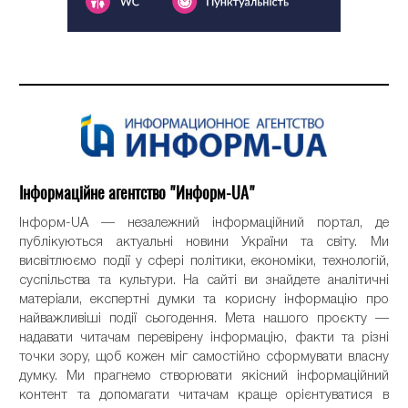
Інформаційне агентство "Информ-UA"
Інформ-UA — незалежний інформаційний портал, де
публікуються актуальні новини України та світу. Ми
висвітлюємо події у сфері політики, економіки, технологій,
суспільства та культури. На сайті ви знайдете аналітичні
матеріали, експертні думки та корисну інформацію про
найважливіші події сьогодення. Мета нашого проєкту —
надавати читачам перевірену інформацію, факти та різні
точки зору, щоб кожен міг самостійно сформувати власну
думку. Ми прагнемо створювати якісний інформаційний
контент та допомагати читачам краще орієнтуватися в