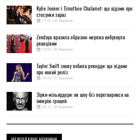
Kylie Jenner і Timothée Chalamet: що відомо про
стосунки зараз
17:50, 30 Березня
Zendaya вразила образом: мережа вибухнула
реакціями
16:55, 30 Березня
Taylor Swift знову побила рекорди: що відомо
про новий реліз
16:55, 27 Березня
Зірки-мільярдери: як шоу-біз перетворився на
імперію грошей
23:15, 25 Березня
НЕЩОДАВНІ НОВИНИ