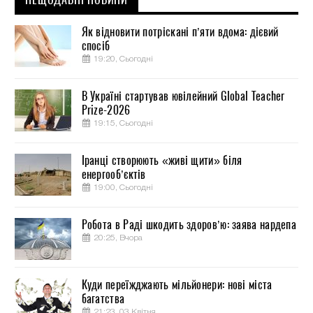
Як відновити потріскані п’яти вдома: дієвий
спосіб
19:20, Сьогодні
В Україні стартував ювілейний Global Teacher
Prize-2026
19:15, Сьогодні
Іранці створюють «живі щити» біля
енергооб’єктів
19:00, Сьогодні
Робота в Раді шкодить здоров’ю: заява нардепа
20:25, Вчора
Куди переїжджають мільйонери: нові міста
багатства
21:23, 03 Квітня