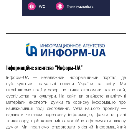
Інформаційне агентство "Информ-UA"
Інформ-UA — незалежний інформаційний портал, де
публікуються актуальні новини України та світу. Ми
висвітлюємо події у сфері політики, економіки, технологій,
суспільства та культури. На сайті ви знайдете аналітичні
матеріали, експертні думки та корисну інформацію про
найважливіші події сьогодення. Мета нашого проєкту —
надавати читачам перевірену інформацію, факти та різні
точки зору, щоб кожен міг самостійно сформувати власну
думку. Ми прагнемо створювати якісний інформаційний