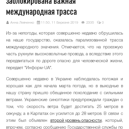
заблокирована важная
международная трасса
Анна Левченко
11:50, 11 Березня 2019
2335
0
Из-за непогоды, которая совершенно недавно обрушилась
на наше государство, оказалась парализованной трасса
международного значения. Отмечается, что на проезжую
часть рухнули высоковольтные провода, а вследствие этого
передвигаться по дороге опасно для человеческой жизни,
передает "Информ-UA".
Совершенно недавно в Украине наблюдалась погожая и
хорошая как для начала марта погода, но в выходные в
нашу страну пришло обещанное похолодание с сильными
ветрами. Украинские синоптики предупреждали граждан о
том, что скорость ветра будет достигать 25 метров в
секунду, а в Карпатах он усилится до 28 метров. В связи с
этим был объявлен
второй уровень опасности
, который,
впрочем, согласно сообщению Государственной службы по