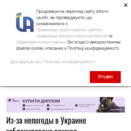
×
НОВИНИ
РЕКЛАМА
INFORM-UA
КОНТАКТИ
Продовжуючи перегляд сайту inform-
ua.info, ви підтверджуєте, що
ознайомилися з
Правилами користування сайтом
,
правилами використання матеріалів
та
правилами коментування
. Ви згодні з використанням
файлів cookie, описаних у Політиці конфіденційності.
Докладніше про Політику конфіденційності
Згоден
Из-за непогоды в Украине