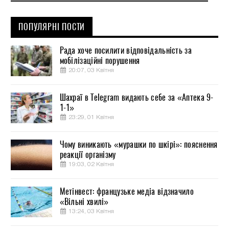
ПОПУЛЯРНІ ПОСТИ
Рада хоче посилити відповідальність за
мобілізаційні порушення
20:07, 03 Квітня
Шахраї в Telegram видають себе за «Аптека 9-
1-1»
23:29, 01 Квітня
Чому виникають «мурашки по шкірі»: пояснення
реакції організму
19:03, 02 Квітня
Метінвест: французьке медіа відзначило
«Вільні хвилі»
13:24, 03 Квітня